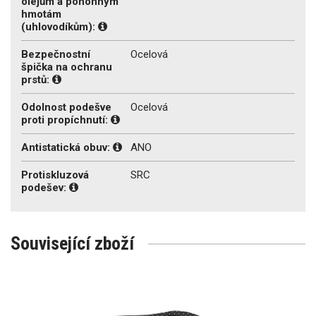
olejům a pohonným
hmotám
(uhlovodíkům):
Bezpečnostní
Ocelová
špička na ochranu
prstů:
Odolnost podešve
Ocelová
proti propíchnutí:
Antistatická obuv:
ANO
Protiskluzová
SRC
podešev:
Související zboží