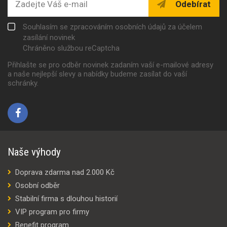
Odebírat
Souhlasím se zpracováním osobních údajů za účelem
zasílání novinek
Chráněno službou reCaptcha
Přihlašte se pro odběr novinek zadaním vaší e-mailové adresy
a naše nejlepší slevy a nabídky budeme zasílat do vaší
schránky.
Naše výhody
Doprava zdarma nad 2.000 Kč
Osobní odběr
Stabilní firma s dlouhou historií
VIP program pro firmy
Benefit program