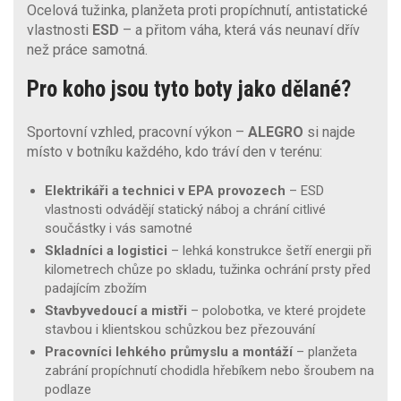
Ocelová tužinka, planžeta proti propíchnutí, antistatické
vlastnosti
ESD
– a přitom váha, která vás neunaví dřív
než práce samotná.
Pro koho jsou tyto boty jako dělané?
Sportovní vzhled, pracovní výkon –
ALEGRO
si najde
místo v botníku každého, kdo tráví den v terénu:
Elektrikáři a technici v EPA provozech
– ESD
vlastnosti odvádějí statický náboj a chrání citlivé
součástky i vás samotné
Skladníci a logistici
– lehká konstrukce šetří energii při
kilometrech chůze po skladu, tužinka ochrání prsty před
padajícím zbožím
Stavbyvedoucí a mistři
– polobotka, ve které projdete
stavbou i klientskou schůzkou bez přezouvání
Pracovníci lehkého průmyslu a montáží
– planžeta
zabrání propíchnutí chodidla hřebíkem nebo šroubem na
podlaze