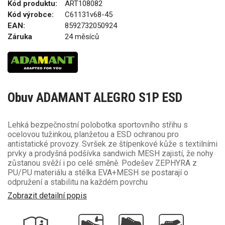
Kód produktu:
ART108082
Kód výrobce:
C61131v68-45
EAN:
8592732050924
Záruka
24 měsíců
Obuv ADAMANT ALEGRO S1P ESD
Lehká bezpečnostní polobotka sportovního střihu s
ocelovou tužinkou, planžetou a ESD ochranou pro
antistatické provozy. Svršek ze štípenkové kůže s textilními
prvky a prodyšná podšívka sandwich MESH zajistí, že nohy
zůstanou svěží i po celé směně. Podešev ZEPHYRA z
PU/PU materiálu a stélka EVA+MESH se postarají o
odpružení a stabilitu na každém povrchu
Zobrazit detailní popis