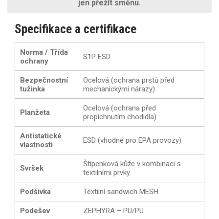
jen přežít směnu.
Specifikace a certifikace
Norma / Třída
S1P ESD
ochrany
Bezpečnostní
Ocelová (ochrana prstů před
tužinka
mechanickými nárazy)
Ocelová (ochrana před
Planžeta
propíchnutím chodidla)
Antistatické
ESD (vhodné pro EPA provozy)
vlastnosti
Štípenková kůže v kombinaci s
Svršek
textilními prvky
Podšívka
Textilní sandwich MESH
Podešev
ZEPHYRA – PU/PU