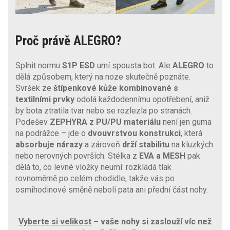
Proč právě ALEGRO?
Splnit normu
S1P ESD
umí spousta bot. Ale
ALEGRO
to
dělá způsobem, který na noze skutečně poznáte.
Svršek ze
štípenkové kůže kombinované s
textilními prvky
odolá každodennímu opotřebení, aniž
by bota ztratila tvar nebo se rozlezla po stranách.
Podešev
ZEPHYRA z PU/PU materiálu
není jen guma
na podrážce – jde o
dvouvrstvou konstrukci
, která
absorbuje nárazy
a zároveň
drží stabilitu
na kluzkých
nebo nerovných površích. Stélka z
EVA a MESH
pak
dělá to, co levné vložky neumí: rozkládá tlak
rovnoměrně po celém chodidle, takže vás po
osmihodinové směně nebolí pata ani přední část nohy.
Vyberte si velikost
– vaše nohy si zaslouží víc než