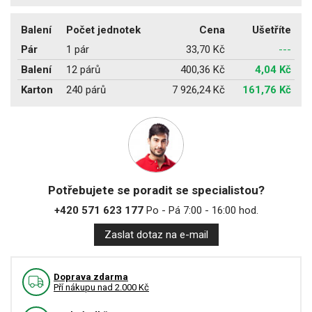
Balení
Počet jednotek
Cena
Ušetříte
Pár
1 pár
33,70 Kč
---
Balení
12 párů
400,36 Kč
4,04 Kč
Karton
240 párů
7 926,24 Kč
161,76 Kč
Potřebujete se poradit se specialistou?
+420 571 623 177
Po - Pá 7:00 - 16:00 hod.
Zaslat dotaz na e-mail
Doprava zdarma
Pří nákupu nad 2.000 Kč