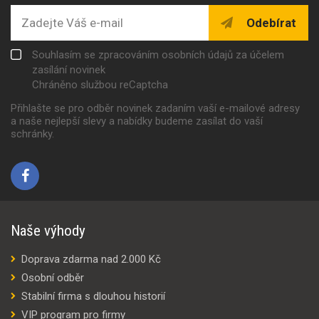
Odebírat
Souhlasím se zpracováním osobních údajů za účelem
zasílání novinek
Chráněno službou reCaptcha
Přihlašte se pro odběr novinek zadaním vaší e-mailové adresy
a naše nejlepší slevy a nabídky budeme zasílat do vaší
schránky.
Naše výhody
Doprava zdarma nad 2.000 Kč
Osobní odběr
Stabilní firma s dlouhou historií
VIP program pro firmy