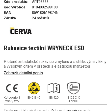
Kód produktu:
ART98338
Kód výrobce:
0104002599100
EAN:
8591806198746
Záruka
24 měsíců
Rukavice textilní WRYNECK ESD
Pletené antistatické rukavice z nylonu a s uhlíkovými vlákny
a vysokým citem v prstech s elastickou manžetou
Zobrazit detailní popis
Kategorie 1
EN61340
EN420
1
X
2
X
X
2016/425
EN388
Tento produkt má 4 varianty.
Zobrazit možné varianty