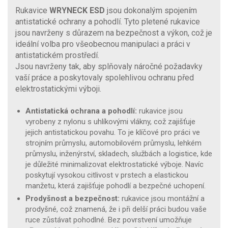
Rukavice
WRYNECK ESD
jsou dokonalým spojením
antistatické ochrany a pohodlí. Tyto pletené rukavice
jsou navrženy s důrazem na bezpečnost a výkon, což je
ideální volba pro všeobecnou manipulaci a práci v
antistatickém prostředí.
Jsou navrženy tak, aby splňovaly náročné požadavky
vaší práce a poskytovaly spolehlivou ochranu před
elektrostatickými výboji.
Antistatická ochrana a pohodlí:
rukavice jsou
vyrobeny z nylonu s uhlíkovými vlákny, což zajišťuje
jejich antistatickou povahu. To je klíčové pro práci ve
strojním průmyslu, automobilovém průmyslu, lehkém
průmyslu, inženýrství, skladech, službách a logistice, kde
je důležité minimalizovat elektrostatické výboje. Navíc
poskytují vysokou citlivost v prstech a elastickou
manžetu, která zajišťuje pohodlí a bezpečné uchopení.
Prodyšnost a bezpečnost:
rukavice jsou montážní a
prodyšné, což znamená, že i při delší práci budou vaše
ruce zůstávat pohodlné. Bez povrstvení umožňuje