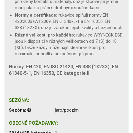
přirozený kontakt s materiály, což je klíčové při jemné
manipulaci a práci s drobnými součástkami.
Normy a certifikace:
rukavice splňují normy EN
420:2003+A1:2009, EN 61340-5-1 a EN 16350, EN
388 (1X2XX),
což je zárukou jejich kvality a bezpečnosti.
Různé velikosti pro každého:
rukavice WRYNECK ESD
jsou k dispozici v různých velikostech od 7 (S) do 10
(XL), takže každý může najít ideální velikost pro
maximální pohodlí a bezpečnost při práci.
Normy: EN 420, EN ISO 21420, EN 388 (1X2XX), EN
61340-5-1, EN 16350, CE kategorie II.
SEZÓNA:
Sezóna:
jaro/podzim
OBECNÉ POŽADAVKY:
2016/425-kategorie
1