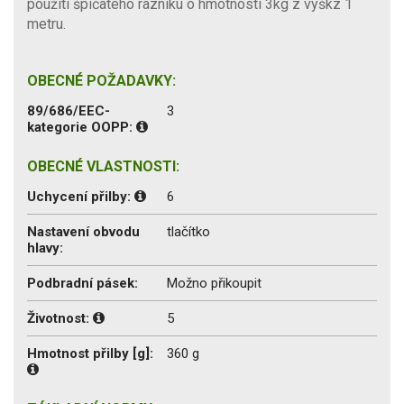
použití špičatého razníku o hmotnosti 3kg z výškz 1
metru.
OBECNÉ POŽADAVKY:
89/686/EEC-
3
kategorie OOPP:
OBECNÉ VLASTNOSTI:
Uchycení přilby:
6
Nastavení obvodu
tlačítko
hlavy:
Podbradní pásek:
Možno přikoupit
Životnost:
5
Hmotnost přilby [g]:
360 g