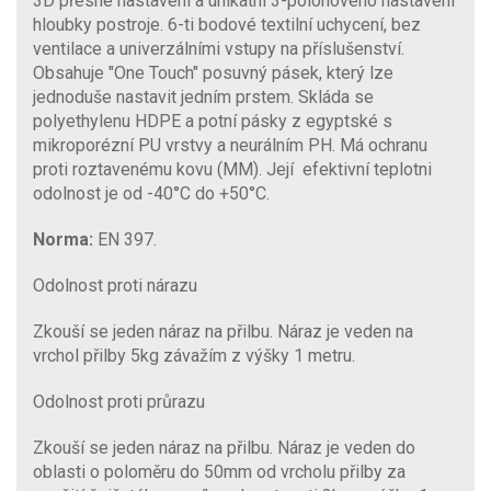
3D přesné nastavení a unikátní 3-polohového nastavení
hloubky postroje. 6-ti bodové textilní uchycení, bez
ventilace a univerzálními vstupy na příslušenství.
Obsahuje "One Touch" posuvný pásek, který lze
jednoduše nastavit jedním prstem. Skláda se
polyethylenu HDPE a potní pásky z egyptské s
mikroporézní PU vrstvy a neurálním PH. Má ochranu
proti roztavenému kovu (MM). Její efektivní teplotni
odolnost je od -40°C do +50°C.
Norma:
EN 397.
Odolnost proti nárazu
Zkouší se jeden náraz na přilbu. Náraz je veden na
vrchol přilby 5kg závažím z výšky 1 metru.
Odolnost proti průrazu
Zkouší se jeden náraz na přilbu. Náraz je veden do
oblasti o poloměru do 50mm od vrcholu přilby za