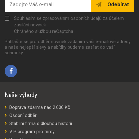
Odebírat
Souhlasím se zpracováním osobních údajů za účelem
zasílání novinek
Chráněno službou reCaptcha
Přihlašte se pro odběr novinek zadaním vaší e-mailové adresy
a naše nejlepší slevy a nabídky budeme zasílat do vaší
schránky.
Naše výhody
Doprava zdarma nad 2.000 Kč
Osobní odběr
Stabilní firma s dlouhou historií
VIP program pro firmy