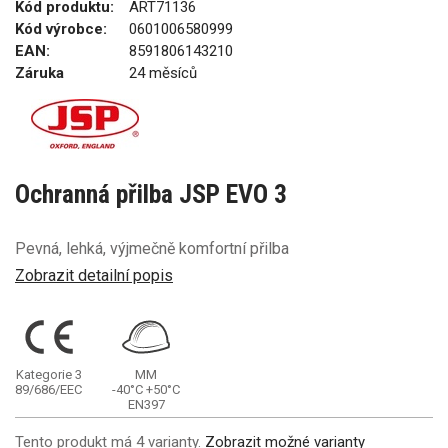
Kód produktu:
ART71136
Kód výrobce:
0601006580999
EAN:
8591806143210
Záruka
24 měsíců
Ochranná přilba JSP EVO 3
Pevná, lehká, výjmečně komfortní přilba
Zobrazit detailní popis
Kategorie 3
MM
89/686/EEC
-40°C
+50°C
EN397
Tento produkt má 4 varianty.
Zobrazit možné varianty