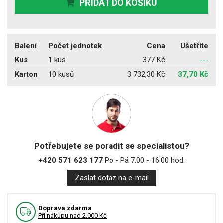
PŘIDAT DO KOŠÍKU
Balení
Počet jednotek
Cena
Ušetříte
Kus
1 kus
377 Kč
---
Karton
10 kusů
3 732,30 Kč
37,70 Kč
Potřebujete se poradit se specialistou?
+420 571 623 177
Po - Pá 7:00 - 16:00 hod.
Zaslat dotaz na e-mail
Doprava zdarma
Pří nákupu nad 2.000 Kč