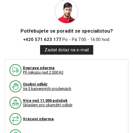
Potřebujete se poradit se specialistou?
+420 571 623 177
Po - Pá 7:00 - 16:00 hod.
Zaslat dotaz na e-mail
Doprava zdarma
Pří nákupu nad 2.000 Kč
Osobní odběr
Ve 3 kamenných prodejnách
Více než 11.000 položek
Skladem pro okamžitý odběr
Vrácení zdarma