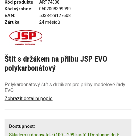
Kód produktu:
ART74308
Kód výrobce:
0502008399999
EAN:
5038428127608
Záruka
24 měsíců
Štít s držákem na přilbu JSP EVO
polykarbonátový
Polykarbonátový štít s držákem pro přilby modelové řady
EVO
Zobrazit detailní popis
Dostupnost:
Skladem u dodavatele
(100 - 299 kusů)
|
Dostupné do 5