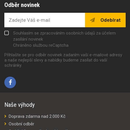
Odběr novinek
Odebírat
Souhlasím se zpracováním osobních údajů za účelem
zasílání novinek
Chráněno službou reCaptcha
Přihlašte se pro odběr novinek zadaním vaší e-mailové adresy
a naše nejlepší slevy a nabídky budeme zasílat do vaší
schránky.
Naše výhody
Doprava zdarma nad 2.000 Kč
Osobní odběr