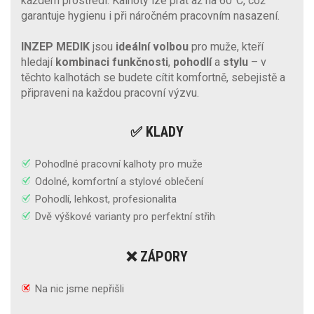
každém prostředí. Kalhoty lze prát až na 60°C, což
garantuje hygienu i při náročném pracovním nasazení.
INZEP MEDIK
jsou
ideální volbou
pro muže, kteří
hledají
kombinaci funkčnosti
,
pohodlí
a
stylu
– v
těchto kalhotách se budete cítit komfortně, sebejistě a
připraveni na každou pracovní výzvu.
✅ KLADY
Pohodlné pracovní kalhoty pro muže
Odolné, komfortní a stylové oblečení
Pohodlí, lehkost, profesionalita
Dvě výškové varianty pro perfektní střih
❌ ZÁPORY
Na nic jsme nepřišli