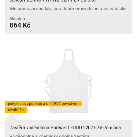
Bílé pracovní sandály jsou dobře omyvatelné a antistatické
Skladem
864 Kč
polyesterový podklad a silné PVC povrstvení
textilní šle
Zástěra voděodolná Portwest FOOD 2207 67x97cm bílá
Voděodolná a chemicky odolná zástěra