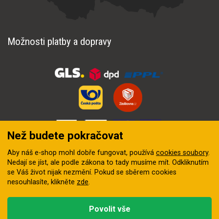
Možnosti platby a dopravy
Než budete pokračovat
Aby náš e-shop mohl dobře fungovat, používá
cookies soubory
.
Nedají se jíst, ale podle zákona to tady musíme mít. Odkliknutím
se Váš život nijak nezmění. Pokud se sběrem cookies
nesouhlasíte, klikněte
zde
.
© 2018–2026 INZEP CENTRUM, s.r.o. Všechna práva vyhrazena
Povolit vše
Vytvořila
digitální agentura FEO