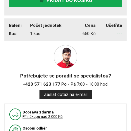
PŘIDAT DO KOŠÍKU
Balení
Počet jednotek
Cena
Ušetříte
Kus
1 kus
650 Kč
---
Potřebujete se poradit se specialistou?
+420 571 623 177
Po - Pá 7:00 - 16:00 hod.
Zaslat dotaz na e-mail
Doprava zdarma
Pří nákupu nad 2.000 Kč
Osobní odběr