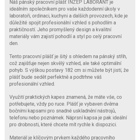
Náš pánský pracovní plášť INZEP LABORANT je
ideálním společníkem pro vaše každodenní úkoly v
laboratoři, ordinaci, kuchyni a dalších provozech, kde je
důležité spojit profesionální vzhled s pohodlím a
praktičností. Jeho promyšlený design a kvalitní
materiály vám zajistí pohodlí a styl po celý pracovní
den.
Tento pracovní plášť je šitý s ohledem na pánský střih,
což zajišťuje nejen skvělý vzhled, ale také optimální
pohyb. S výškou postavy 182 cm si můžete být jistí, že
plášť bude sedět perfektně a podtrhne váš
profesionální vzhled.
Využití praktických kapes znamená, že máte vše, co
potřebujete, vždy po ruce. Plášť je vybaven dvěma
bočními kapsami pro snadné uskladnění nástrojů,
telefonu nebo poznámek. Náprsní kapsa je pak ideální
pro drobnosti, které chcete mít rychle k dispozici.
Materiál je klíčovým prvkem každého pracovního