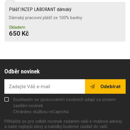
Plášť INZEP LABORANT dámský
Dámský pracovní plášť ze 100% bavlny
Skladem
650 Kč
Odběr novinek
Odebírat
Souhlasím se zpracováním osobních údajů za účelem
zasílání novinek
Chráněno službou reCaptcha
Přihlašte se pro odběr novinek zadaním vaší e-mailové adresy
a naše nejlepší slevy a nabídky budeme zasílat do vaší