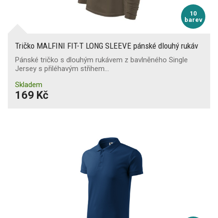
10
barev
Tričko MALFINI FIT-T LONG SLEEVE pánské dlouhý rukáv
Pánské tričko s dlouhým rukávem z bavlněného Single
Jersey s přiléhavým střihem…
Skladem
169 Kč