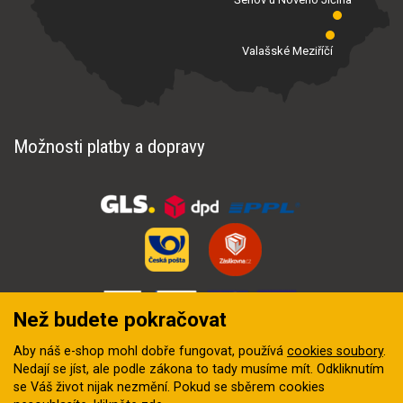
Valašské Meziříčí
Možnosti platby a dopravy
Než budete pokračovat
Aby náš e-shop mohl dobře fungovat, používá
cookies soubory
.
Nedají se jíst, ale podle zákona to tady musíme mít. Odkliknutím
se Váš život nijak nezmění. Pokud se sběrem cookies