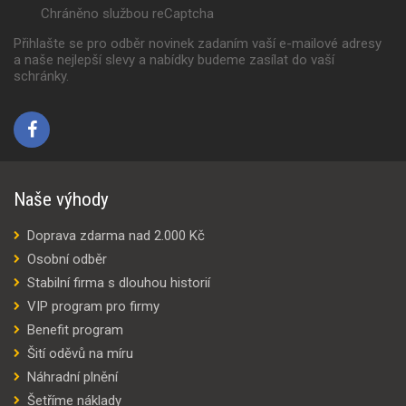
Chráněno službou reCaptcha
Přihlašte se pro odběr novinek zadaním vaší e-mailové adresy
a naše nejlepší slevy a nabídky budeme zasílat do vaší
schránky.
Naše výhody
Doprava zdarma nad 2.000 Kč
Osobní odběr
Stabilní firma s dlouhou historií
VIP program pro firmy
Benefit program
Šití oděvů na míru
Náhradní plnění
Šetříme náklady