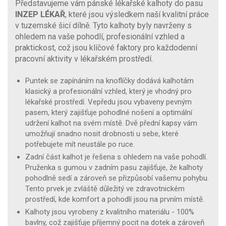
Představujeme vám pánské lékařské kalhoty do pasu
INZEP LÉKAŘ
, které jsou výsledkem naší kvalitní práce
v tuzemské šicí dílně. Tyto kalhoty byly navrženy s
ohledem na vaše pohodlí, profesionální vzhled a
praktickost, což jsou klíčové faktory pro každodenní
pracovní aktivity v lékařském prostředí.
Puntek se zapínáním na knoflíčky dodává kalhotám
klasický a profesionální vzhled, který je vhodný pro
lékařské prostředí. Vepředu jsou vybaveny pevným
pasem, který zajišťuje pohodlné nošení a optimální
udržení kalhot na svém místě. Dvě přední kapsy vám
umožňují snadno nosit drobnosti u sebe, které
potřebujete mít neustále po ruce.
Zadní část kalhot je řešena s ohledem na vaše pohodlí.
Pruženka s gumou v zadním pasu zajišťuje, že kalhoty
pohodlně sedí a zároveň se přizpůsobí vašemu pohybu.
Tento prvek je zvláště důležitý ve zdravotnickém
prostředí, kde komfort a pohodlí jsou na prvním místě.
Kalhoty jsou vyrobeny z kvalitního materiálu - 100%
bavlny, což zajišťuje příjemný pocit na dotek a zároveň