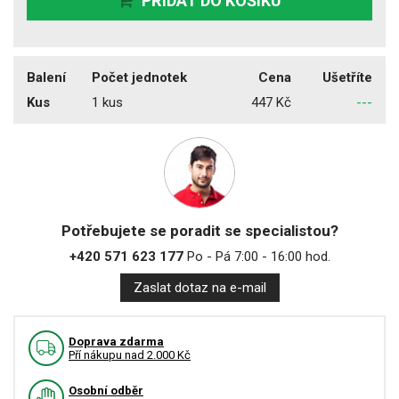
PŘIDAT DO KOŠÍKU
Balení
Počet jednotek
Cena
Ušetříte
Kus
1 kus
447 Kč
---
Potřebujete se poradit se specialistou?
+420 571 623 177
Po - Pá 7:00 - 16:00 hod.
Zaslat dotaz na e-mail
Doprava zdarma
Pří nákupu nad 2.000 Kč
Osobní odběr