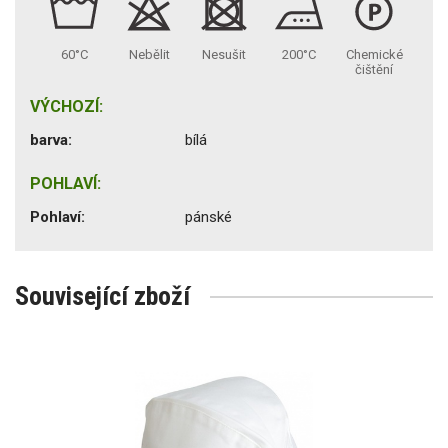
60°C
Nebělit
Nesušit
200°C
Chemické
čištění
VÝCHOZÍ:
barva:
bílá
POHLAVÍ:
Pohlaví:
pánské
Související zboží