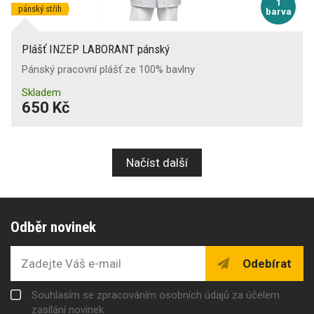
1
pánský střih
barva
Plášť INZEP LABORANT pánský
Pánský pracovní plášť ze 100% bavlny
Skladem
650 Kč
Načíst další
Odběr novinek
Odebírat
Souhlasím se zpracováním osobních údajů za účelem
zasílání novinek