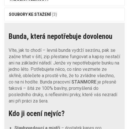
SOUBORY KE STAŽENÍ
(3)
Bunda, která nepotřebuje dovolenou
Víte, jak to chodí – levná bunda vydrží sezónu, pak se
začne trhat v šití, zip přestane fungovat a kapsy nestačí
ani na základní nářadí. Jenže vy nepotřebujete bunku na
jedno léto. Potřebujete něco, co ráno vezmete ze
skříně, oblečete a prostě víte, že to zvládne všechno,
co na ni hodíte. Bunda pracovní
STANMORE
je přesně
taková – šitá ze 100% bavlny, promyšlená do
posledního druky, s reflexními prvky, které vás nezradí
ani při práci za šera.
Kdo ji ocení nejvíc?
Stavbyvedoucí a mistři
– dostatek kapes pro