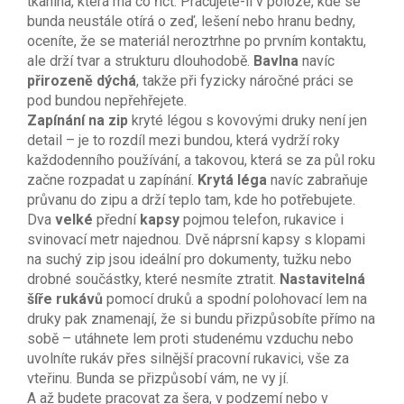
tkanina, která má co říct. Pracujete-li v poloze, kde se
bunda neustále otírá o zeď, lešení nebo hranu bedny,
oceníte, že se materiál neroztrhne po prvním kontaktu,
ale drží tvar a strukturu dlouhodobě.
Bavlna
navíc
přirozeně dýchá
, takže při fyzicky náročné práci se
pod bundou nepřehřejete.
Zapínání na zip
kryté légou s kovovými druky není jen
detail – je to rozdíl mezi bundou, která vydrží roky
každodenního používání, a takovou, která se za půl roku
začne rozpadat u zapínání.
Krytá léga
navíc zabraňuje
průvanu do zipu a drží teplo tam, kde ho potřebujete.
Dva
velké
přední
kapsy
pojmou telefon, rukavice i
svinovací metr najednou. Dvě náprsní kapsy s klopami
na suchý zip jsou ideální pro dokumenty, tužku nebo
drobné součástky, které nesmíte ztratit.
Nastavitelná
šíře rukávů
pomocí druků a spodní polohovací lem na
druky pak znamenají, že si bundu přizpůsobíte přímo na
sobě – utáhnete lem proti studenému vzduchu nebo
uvolníte rukáv přes silnější pracovní rukavici, vše za
vteřinu. Bunda se přizpůsobí vám, ne vy jí.
A až budete pracovat za šera, v podzemí nebo v