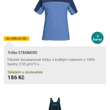
3
do velikosti 4XL
barvy
Tričko STANMORE
Pánské dvoubarevné tričko s krátkým rukávem z 100%
bavlny (155 g/m²) s…
Skladem u dodavatele
186 Kč