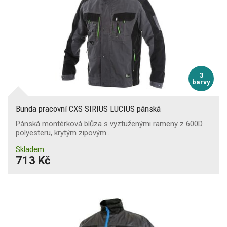
3
barvy
Bunda pracovní CXS SIRIUS LUCIUS pánská
Pánská montérková blůza s vyztuženými rameny z 600D
polyesteru, krytým zipovým…
Skladem
713 Kč