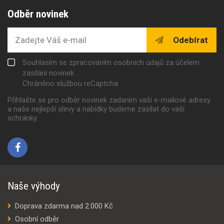
Odběr novinek
Odebírat
Souhlasím se zpracováním osobních údajů za účelem
zasílání novinek
Chráněno službou reCaptcha
Přihlašte se pro odběr novinek zadaním vaší e-mailové adresy
a naše nejlepší slevy a nabídky budeme zasílat do vaší
schránky.
Naše výhody
Doprava zdarma nad 2.000 Kč
Osobní odběr