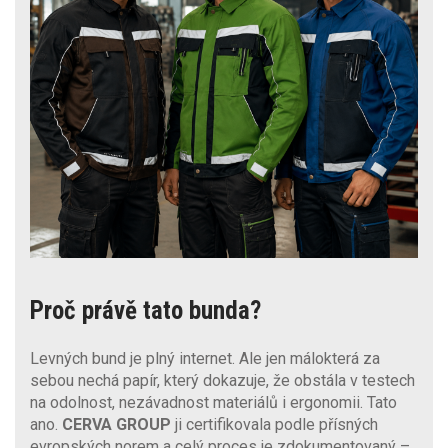
Proč právě tato bunda?
Levných bund je plný internet. Ale jen málokterá za
sebou nechá papír, který dokazuje, že obstála v testech
na odolnost, nezávadnost materiálů i ergonomii. Tato
ano.
CERVA GROUP
ji certifikovala podle přísných
evropských norem a celý proces je zdokumentovaný –