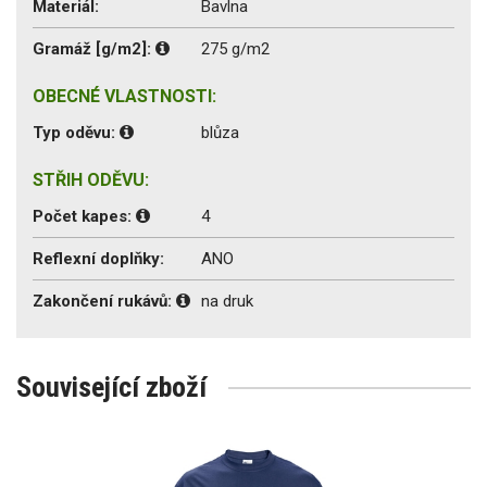
Materiál:
Bavlna
Gramáž [g/m2]:
275 g/m2
OBECNÉ VLASTNOSTI:
Typ oděvu:
blůza
STŘIH ODĚVU:
Počet kapes:
4
Reflexní doplňky:
ANO
Zakončení rukávů:
na druk
Související zboží