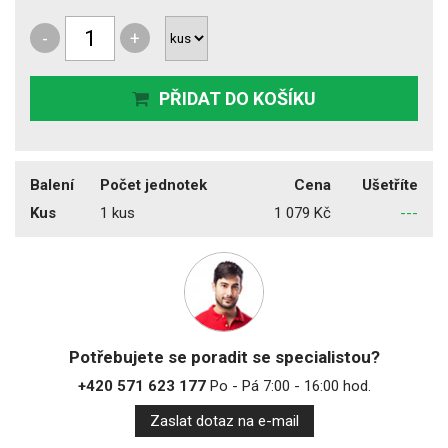
-
+
PŘIDAT DO KOŠÍKU
Balení
Počet jednotek
Cena
Ušetříte
Kus
1 kus
1 079 Kč
---
Potřebujete se poradit se specialistou?
+420 571 623 177
Po - Pá 7:00 - 16:00 hod.
Zaslat dotaz na e-mail