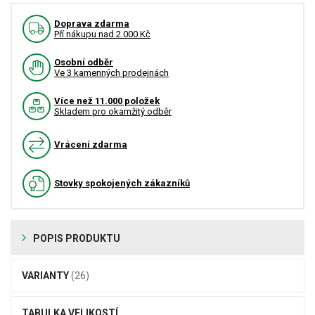
Doprava zdarma
Pří nákupu nad 2.000 Kč
Osobní odběr
Ve 3 kamenných prodejnách
Více než 11.000 položek
Skladem pro okamžitý odběr
Vrácení zdarma
Stovky spokojených zákazníků
POPIS PRODUKTU
VARIANTY
(26)
TABULKA VELIKOSTÍ