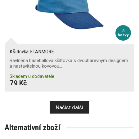
3
barvy
Kšiltovka STANMORE
Bavlněná baseballová kšiltovka s dvoubarevným designem
a nastavitelnou kovovou…
Skladem u dodavatele
79 Kč
Načíst další
Alternativní zboží