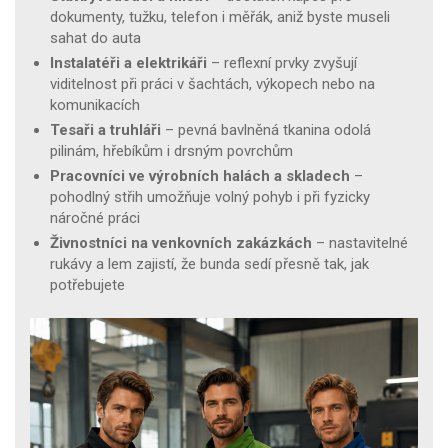
dokumenty, tužku, telefon i měřák, aniž byste museli
sahat do auta
Instalatéři a elektrikáři
– reflexní prvky zvyšují
viditelnost při práci v šachtách, výkopech nebo na
komunikacích
Tesaři a truhláři
– pevná bavlněná tkanina odolá
pilinám, hřebíkům i drsným povrchům
Pracovníci ve výrobních halách a skladech
–
pohodlný střih umožňuje volný pohyb i při fyzicky
náročné práci
Živnostníci na venkovních zakázkách
– nastavitelné
rukávy a lem zajistí, že bunda sedí přesně tak, jak
potřebujete