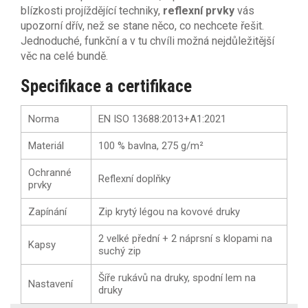
blízkosti projíždějící techniky,
reflexní prvky
vás
upozorní dřív, než se stane něco, co nechcete řešit.
Jednoduché, funkční a v tu chvíli možná nejdůležitější
věc na celé bundě.
Specifikace a certifikace
Norma
EN ISO 13688:2013+A1:2021
Materiál
100 % bavlna, 275 g/m²
Ochranné
Reflexní doplňky
prvky
Zapínání
Zip krytý légou na kovové druky
2 velké přední + 2 náprsní s klopami na
Kapsy
suchý zip
Šíře rukávů na druky, spodní lem na
Nastavení
druky