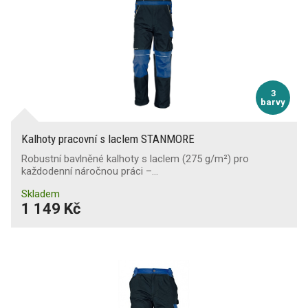
3
barvy
Kalhoty pracovní s laclem STANMORE
Robustní bavlněné kalhoty s laclem (275 g/m²) pro
každodenní náročnou práci –…
Skladem
1 149 Kč