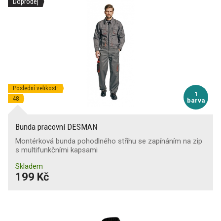
Doprodej
Poslední velikost:
1
48
barva
Bunda pracovní DESMAN
Montérková bunda pohodlného střihu se zapínáním na zip
s multifunkčními kapsami
Skladem
199 Kč