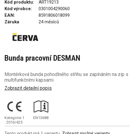
Kód produktu:
ART19213
Kód výrobce:
0301004290060
EAN:
8591806018099
Záruka
24 měsíců
Bunda pracovní DESMAN
Montérková bunda pohodlného střihu se zapínáním na zip s
multifunkčními kapsami
Zobrazit detailní popis
Kategorie 1
EN13688
2016/425
Tento produkt má 1 variantu.
Zobrazit možné varianty