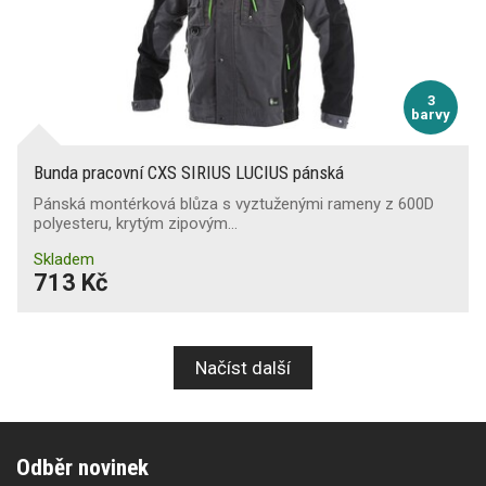
3
barvy
Bunda pracovní CXS SIRIUS LUCIUS pánská
Pánská montérková blůza s vyztuženými rameny z 600D
polyesteru, krytým zipovým…
Skladem
713 Kč
Načíst další
Odběr novinek