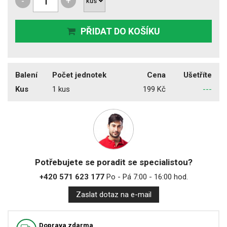
-
+
PŘIDAT DO KOŠÍKU
Balení
Počet jednotek
Cena
Ušetříte
Kus
1 kus
199 Kč
---
Potřebujete se poradit se specialistou?
+420 571 623 177
Po - Pá 7:00 - 16:00 hod.
Zaslat dotaz na e-mail
Doprava zdarma