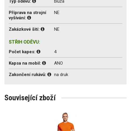
Typ oděvu:
blůza
Příprava na strojní
NE
vyšívání:
Zakázkové šití:
NE
STŘIH ODĚVU:
Počet kapes:
4
Kapsa na mobil:
ANO
Zakončení rukávů:
na druk
Související zboží