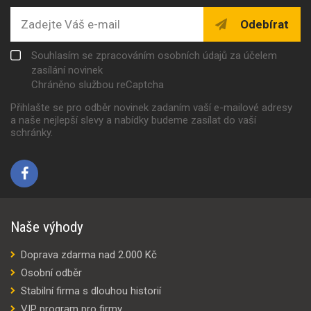
Odebírat
Souhlasím se zpracováním osobních údajů za účelem
zasílání novinek
Chráněno službou reCaptcha
Přihlašte se pro odběr novinek zadaním vaší e-mailové adresy
a naše nejlepší slevy a nabídky budeme zasílat do vaší
schránky.
Naše výhody
Doprava zdarma nad 2.000 Kč
Osobní odběr
Stabilní firma s dlouhou historií
VIP program pro firmy