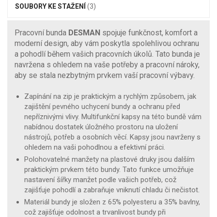
SOUBORY KE STAŽENÍ
(3)
Pracovní bunda
DESMAN
spojuje funkčnost, komfort a
moderní design, aby vám poskytla spolehlivou ochranu
a pohodlí během vašich pracovních úkolů. Tato bunda je
navržena s ohledem na vaše potřeby a pracovní nároky,
aby se stala nezbytným prvkem vaší pracovní výbavy.
Zapínání na zip je praktickým a rychlým způsobem, jak
zajištění pevného uchycení bundy a ochranu před
nepříznivými vlivy. Multifunkční kapsy na této bundě vám
nabídnou dostatek úložného prostoru na uložení
nástrojů, potřeb a osobních věcí. Kapsy jsou navrženy s
ohledem na vaši pohodlnou a efektivní práci.
Polohovatelné manžety na plastové druky jsou dalším
praktickým prvkem této bundy. Tato funkce umožňuje
nastavení šířky manžet podle vašich potřeb, což
zajišťuje pohodlí a zabraňuje vniknutí chladu či nečistot.
Materiál bundy je složen z 65% polyesteru a 35% bavlny,
což zajišťuje odolnost a trvanlivost bundy při