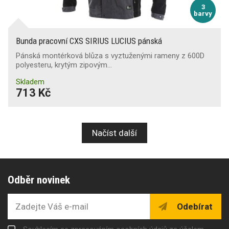
3
barvy
Bunda pracovní CXS SIRIUS LUCIUS pánská
Pánská montérková blůza s vyztuženými rameny z 600D
polyesteru, krytým zipovým…
Skladem
713 Kč
Načíst další
Odběr novinek
Odebírat