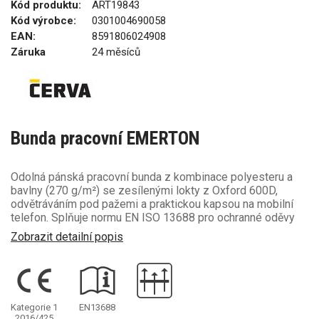
Kód produktu:
ART19843
Kód výrobce:
0301004690058
EAN:
8591806024908
Záruka
24 měsíců
Bunda pracovní EMERTON
Odolná pánská pracovní bunda z kombinace polyesteru a
bavlny (270 g/m²) se zesílenými lokty z Oxford 600D,
odvětráváním pod pažemi a praktickou kapsou na mobilní
telefon. Splňuje normu EN ISO 13688 pro ochranné oděvy
Zobrazit detailní popis
Kategorie 1
EN13688
2016/425