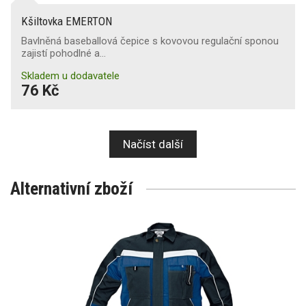
Kšiltovka EMERTON
Bavlněná baseballová čepice s kovovou regulační sponou
zajistí pohodlné a…
Skladem u dodavatele
76 Kč
Načíst další
Alternativní zboží