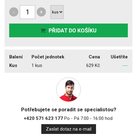
-
+
PŘIDAT DO KOŠÍKU
Balení
Počet jednotek
Cena
Ušetříte
Kus
1 kus
629 Kč
---
Potřebujete se poradit se specialistou?
+420 571 623 177
Po - Pá 7:00 - 16:00 hod.
Zaslat dotaz na e-mail