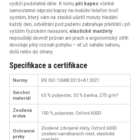
vydrží podstatně déle. K tomu
pět kapes
včetně
samostatné náprsní kapsy na mobilní telefon tvoří
systém, který vám na stavbě ušetří minuty hledání
každý den, odvětrání pod pažemi zabraňuje přehřátí i při
vyšším fyzickém nasazení,
elastické manžety
nepouštějí dovnitř průvan ani prach a ergonomický střih
dovoluje plný rozsah pohybu – ať už saháte nahoru,
dolů nebo do strany.
Specifikace a certifikace
Normy
EN ISO 13688:2013+A1:2021
Svrchní
65 % polyester, 35 % bavlna, 270 g/m²
materiál
Zesílená
100 % polyester, Oxford 600D
vrstva
Zesílené zdvojené lokty, Oxford 600D
Ochranné
zesílení namáhaných míst, elastické
prvky
manžety