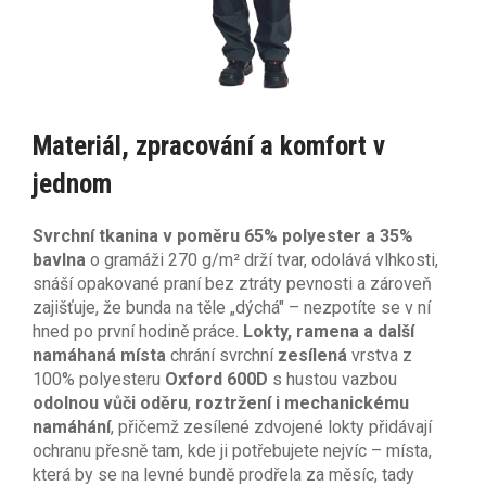
Materiál, zpracování a komfort v
jednom
Svrchní tkanina v poměru 65% polyester a 35%
bavlna
o gramáži 270 g/m² drží tvar, odolává vlhkosti,
snáší opakované praní bez ztráty pevnosti a zároveň
zajišťuje, že bunda na těle „dýchá" – nezpotíte se v ní
hned po první hodině práce.
Lokty, ramena a další
namáhaná místa
chrání svrchní
zesílená
vrstva z
100% polyesteru
Oxford 600D
s hustou vazbou
odolnou vůči oděru
,
roztržení i mechanickému
namáhání
, přičemž zesílené zdvojené lokty přidávají
ochranu přesně tam, kde ji potřebujete nejvíc – místa,
která by se na levné bundě prodřela za měsíc, tady