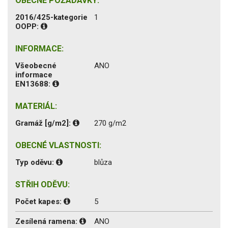
OBECNÉ POŽADAVKY:
2016/425-kategorie
1
OOPP:
INFORMACE:
Všeobecné
ANO
informace
EN13688:
MATERIÁL:
Gramáž [g/m2]:
270 g/m2
OBECNÉ VLASTNOSTI:
Typ oděvu:
blůza
STŘIH ODĚVU:
Počet kapes:
5
Zesílená ramena:
ANO