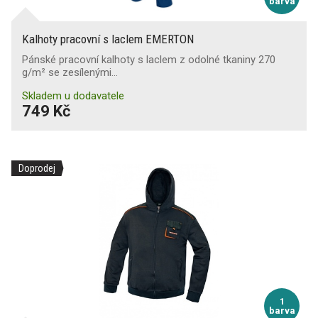
barva
Kalhoty pracovní s laclem EMERTON
Pánské pracovní kalhoty s laclem z odolné tkaniny 270
g/m² se zesílenými…
Skladem u dodavatele
749 Kč
Doprodej
1
barva