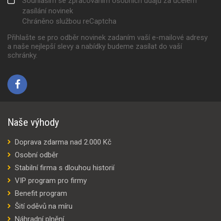
Souhlasím se zpracováním osobních údajů za účelem
zasílání novinek
Chráněno službou reCaptcha
Přihlašte se pro odběr novinek zadaním vaší e-mailové adresy
a naše nejlepší slevy a nabídky budeme zasílat do vaší
schránky.
Naše výhody
Doprava zdarma nad 2.000 Kč
Osobní odběr
Stabilní firma s dlouhou historií
VIP program pro firmy
Benefit program
Šití oděvů na míru
Náhradní plnění