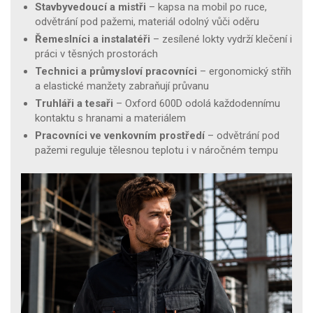
Stavbyvedoucí a mistři
– kapsa na mobil po ruce,
odvětrání pod pažemi, materiál odolný vůči oděru
Řemeslníci a instalatéři
– zesílené lokty vydrží klečení i
práci v těsných prostorách
Technici a průmysloví pracovníci
– ergonomický střih
a elastické manžety zabraňují průvanu
Truhláři a tesaři
– Oxford 600D odolá každodennímu
kontaktu s hranami a materiálem
Pracovníci ve venkovním prostředí
– odvětrání pod
pažemi reguluje tělesnou teplotu i v náročném tempu