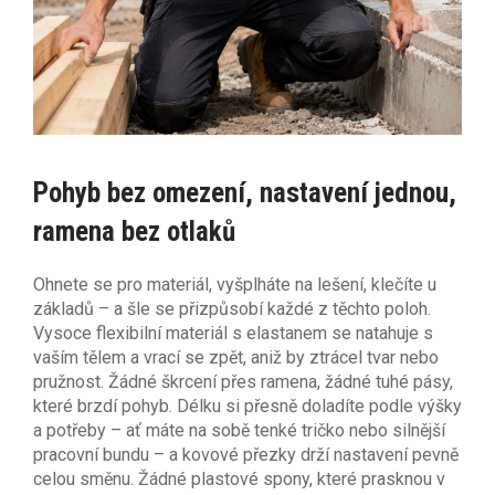
Pohyb bez omezení, nastavení jednou,
ramena bez otlaků
Ohnete se pro materiál, vyšplháte na lešení, klečíte u
základů – a šle se přizpůsobí každé z těchto poloh.
Vysoce flexibilní materiál s elastanem se natahuje s
vaším tělem a vrací se zpět, aniž by ztrácel tvar nebo
pružnost. Žádné škrcení přes ramena, žádné tuhé pásy,
které brzdí pohyb. Délku si přesně doladíte podle výšky
a potřeby – ať máte na sobě tenké tričko nebo silnější
pracovní bundu – a kovové přezky drží nastavení pevně
celou směnu. Žádné plastové spony, které prasknou v