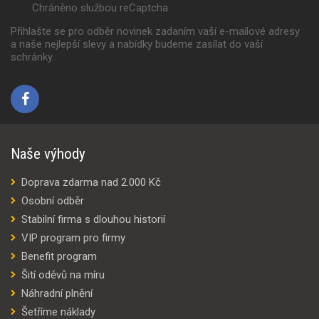
Chráněno službou reCaptcha
Přihlašte se pro odběr novinek zadaním vaší e-mailové adresy
a naše nejlepší slevy a nabídky budeme zasílat do vaší
schránky.
Naše výhody
Doprava zdarma nad 2.000 Kč
Osobní odběr
Stabilní firma s dlouhou historií
VIP program pro firmy
Benefit program
Šití oděvů na míru
Náhradní plnění
Šetříme náklady