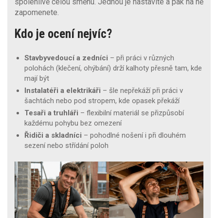
spolehlivě celou směnu. Jednou je nastavíte a pak na ně
zapomenete.
Kdo je ocení nejvíc?
Stavbyvedoucí a zedníci
– při práci v různých
polohách (klečení, ohýbání) drží kalhoty přesně tam, kde
mají být
Instalatéři a elektrikáři
– šle nepřekáží při práci v
šachtách nebo pod stropem, kde opasek překáží
Tesaři a truhláři
– flexibilní materiál se přizpůsobí
každému pohybu bez omezení
Řidiči a skladníci
– pohodlné nošení i při dlouhém
sezení nebo střídání poloh