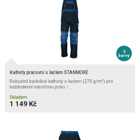
3
barvy
Kalhoty pracovní s laclem STANMORE
Robustní bavlněné kalhoty s laclem (275 g/m²) pro
každodenní náročnou práci –…
Skladem
1 149 Kč