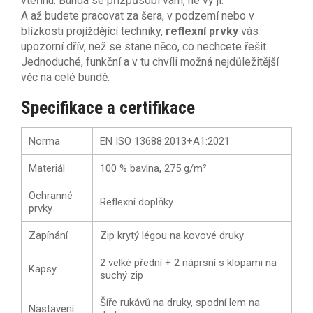
vteřinu. Bunda se přizpůsobí vám, ne vy jí.
A až budete pracovat za šera, v podzemí nebo v
blízkosti projíždějící techniky,
reflexní prvky
vás
upozorní dřív, než se stane něco, co nechcete řešit.
Jednoduché, funkční a v tu chvíli možná nejdůležitější
věc na celé bundě.
Specifikace a certifikace
Norma
EN ISO 13688:2013+A1:2021
Materiál
100 % bavlna, 275 g/m²
Ochranné
Reflexní doplňky
prvky
Zapínání
Zip krytý légou na kovové druky
2 velké přední + 2 náprsní s klopami na
Kapsy
suchý zip
Šíře rukávů na druky, spodní lem na
Nastavení