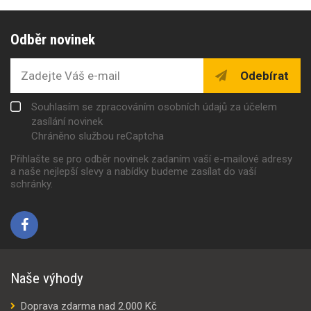
Odběr novinek
Odebírat
Souhlasím se zpracováním osobních údajů za účelem
zasílání novinek
Chráněno službou reCaptcha
Přihlašte se pro odběr novinek zadaním vaší e-mailové adresy
a naše nejlepší slevy a nabídky budeme zasílat do vaší
schránky.
Naše výhody
Doprava zdarma nad 2.000 Kč