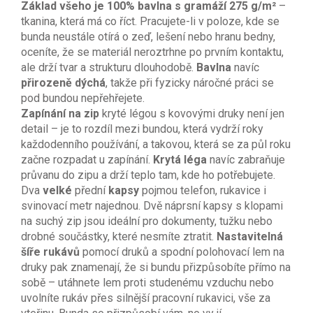
Základ všeho je 100% bavlna s gramáží 275 g/m²
–
tkanina, která má co říct. Pracujete-li v poloze, kde se
bunda neustále otírá o zeď, lešení nebo hranu bedny,
oceníte, že se materiál neroztrhne po prvním kontaktu,
ale drží tvar a strukturu dlouhodobě.
Bavlna
navíc
přirozeně dýchá
, takže při fyzicky náročné práci se
pod bundou nepřehřejete.
Zapínání na zip
kryté légou s kovovými druky není jen
detail – je to rozdíl mezi bundou, která vydrží roky
každodenního používání, a takovou, která se za půl roku
začne rozpadat u zapínání.
Krytá léga
navíc zabraňuje
průvanu do zipu a drží teplo tam, kde ho potřebujete.
Dva
velké
přední
kapsy
pojmou telefon, rukavice i
svinovací metr najednou. Dvě náprsní kapsy s klopami
na suchý zip jsou ideální pro dokumenty, tužku nebo
drobné součástky, které nesmíte ztratit.
Nastavitelná
šíře rukávů
pomocí druků a spodní polohovací lem na
druky pak znamenají, že si bundu přizpůsobíte přímo na
sobě – utáhnete lem proti studenému vzduchu nebo
uvolníte rukáv přes silnější pracovní rukavici, vše za