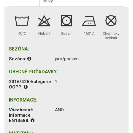
druky
40°C
Nebělit
Sušení
150°C
Chemicky
nečistit
SEZÓNA:
Sezóna:
jaro/podzim
OBECNÉ POŽADAVKY:
2016/425-kategorie
1
OOPP:
INFORMACE:
Všeobecné
ANO
informace
EN13688: