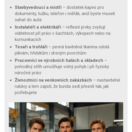
Stavbyvedoucí a mistři
– dostatek kapes pro
dokumenty, tužku, telefon i měřák, aniž byste museli
sahat do auta
Instalatéři a elektrikáři
– reflexní prvky zvyšují
viditelnost při práci v šachtách, výkopech nebo na
komunikacích
Tesaři a truhláři
– pevná bavlněná tkanina odolá
pilinám, hřebíkům i drsným povrchům
Pracovníci ve výrobních halách a skladech
–
pohodlný střih umožňuje volný pohyb i při fyzicky
náročné práci
Živnostníci na venkovních zakázkách
– nastavitelné
rukávy a lem zajistí, že bunda sedí přesně tak, jak
potřebujete