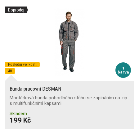
Doprodej
Poslední velikost:
1
48
barva
Bunda pracovní DESMAN
Montérková bunda pohodlného střihu se zapínáním na zip
s multifunkčními kapsami
Skladem
199 Kč