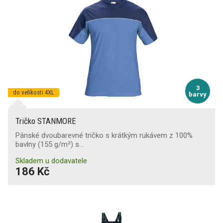
3
do velikosti 4XL
barvy
Tričko STANMORE
Pánské dvoubarevné tričko s krátkým rukávem z 100%
bavlny (155 g/m²) s…
Skladem u dodavatele
186 Kč