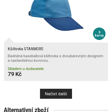
3
barvy
Kšiltovka STANMORE
Bavlněná baseballová kšiltovka s dvoubarevným designem
a nastavitelnou kovovou…
Skladem u dodavatele
79 Kč
Načíst další
Alternativní zboží