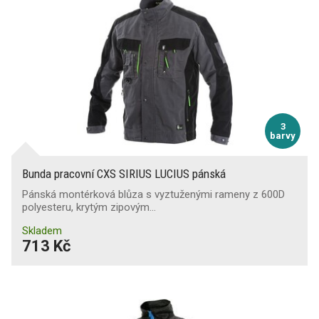
3
barvy
Bunda pracovní CXS SIRIUS LUCIUS pánská
Pánská montérková blůza s vyztuženými rameny z 600D
polyesteru, krytým zipovým…
Skladem
713 Kč