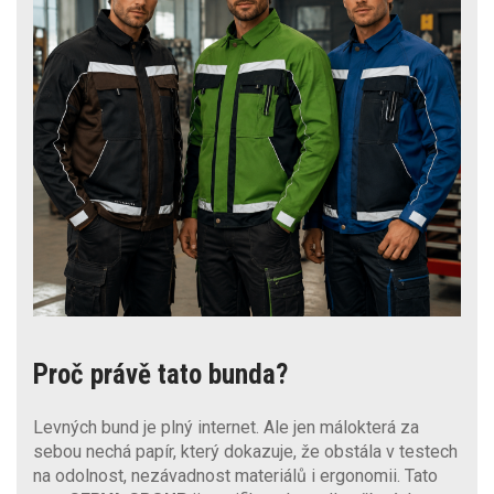
Proč právě tato bunda?
Levných bund je plný internet. Ale jen málokterá za
sebou nechá papír, který dokazuje, že obstála v testech
na odolnost, nezávadnost materiálů i ergonomii. Tato