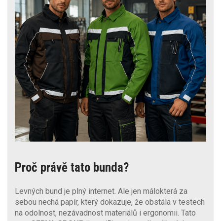
Proč právě tato bunda?
Levných bund je plný internet. Ale jen málokterá za
sebou nechá papír, který dokazuje, že obstála v testech
na odolnost, nezávadnost materiálů i ergonomii. Tato