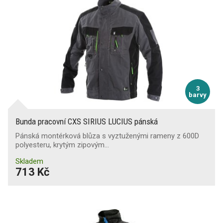
3
barvy
Bunda pracovní CXS SIRIUS LUCIUS pánská
Pánská montérková blůza s vyztuženými rameny z 600D
polyesteru, krytým zipovým…
Skladem
713 Kč