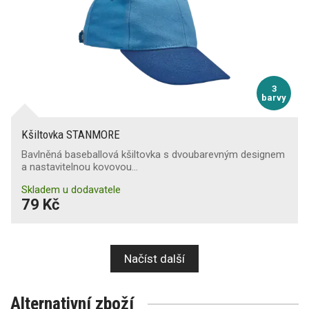
3
barvy
Kšiltovka STANMORE
Bavlněná baseballová kšiltovka s dvoubarevným designem
a nastavitelnou kovovou…
Skladem u dodavatele
79 Kč
Načíst další
Alternativní zboží