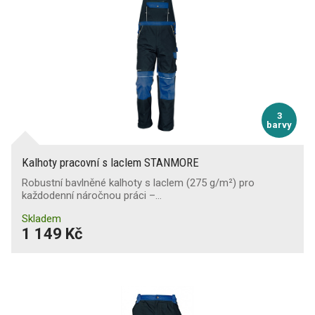
3
barvy
Kalhoty pracovní s laclem STANMORE
Robustní bavlněné kalhoty s laclem (275 g/m²) pro
každodenní náročnou práci –…
Skladem
1 149 Kč