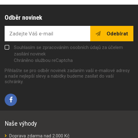
Odběr novinek
Odebírat
Souhlasím se zpracováním osobních údajů za účelem
zasílání novinek
Chráněno službou reCaptcha
Přihlašte se pro odběr novinek zadaním vaší e-mailové adresy
a naše nejlepší slevy a nabídky budeme zasílat do vaší
schránky.
Naše výhody
Doprava zdarma nad 2.000 Kč