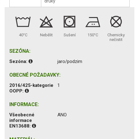
druky
40°C
Nebělit
Sušení
150°C
Chemicky
nečistit
SEZÓNA:
Sezóna:
jaro/podzim
OBECNÉ POŽADAVKY:
2016/425-kategorie
1
OOPP:
INFORMACE:
Všeobecné
ANO
informace
EN13688: