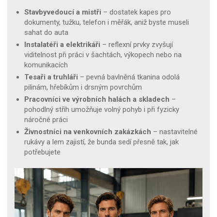
Stavbyvedoucí a mistři
– dostatek kapes pro
dokumenty, tužku, telefon i měřák, aniž byste museli
sahat do auta
Instalatéři a elektrikáři
– reflexní prvky zvyšují
viditelnost při práci v šachtách, výkopech nebo na
komunikacích
Tesaři a truhláři
– pevná bavlněná tkanina odolá
pilinám, hřebíkům i drsným povrchům
Pracovníci ve výrobních halách a skladech
–
pohodlný střih umožňuje volný pohyb i při fyzicky
náročné práci
Živnostníci na venkovních zakázkách
– nastavitelné
rukávy a lem zajistí, že bunda sedí přesně tak, jak
potřebujete