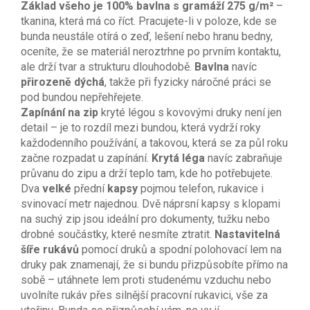
Základ všeho je 100% bavlna s gramáží 275 g/m²
–
tkanina, která má co říct. Pracujete-li v poloze, kde se
bunda neustále otírá o zeď, lešení nebo hranu bedny,
oceníte, že se materiál neroztrhne po prvním kontaktu,
ale drží tvar a strukturu dlouhodobě.
Bavlna
navíc
přirozeně dýchá
, takže při fyzicky náročné práci se
pod bundou nepřehřejete.
Zapínání na zip
kryté légou s kovovými druky není jen
detail – je to rozdíl mezi bundou, která vydrží roky
každodenního používání, a takovou, která se za půl roku
začne rozpadat u zapínání.
Krytá léga
navíc zabraňuje
průvanu do zipu a drží teplo tam, kde ho potřebujete.
Dva
velké
přední
kapsy
pojmou telefon, rukavice i
svinovací metr najednou. Dvě náprsní kapsy s klopami
na suchý zip jsou ideální pro dokumenty, tužku nebo
drobné součástky, které nesmíte ztratit.
Nastavitelná
šíře rukávů
pomocí druků a spodní polohovací lem na
druky pak znamenají, že si bundu přizpůsobíte přímo na
sobě – utáhnete lem proti studenému vzduchu nebo
uvolníte rukáv přes silnější pracovní rukavici, vše za