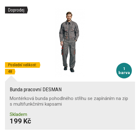
Doprodej
Poslední velikost:
1
48
barva
Bunda pracovní DESMAN
Montérková bunda pohodlného střihu se zapínáním na zip
s multifunkčními kapsami
Skladem
199 Kč