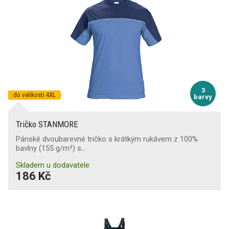
3
do velikosti 4XL
barvy
Tričko STANMORE
Pánské dvoubarevné tričko s krátkým rukávem z 100%
bavlny (155 g/m²) s…
Skladem u dodavatele
186 Kč