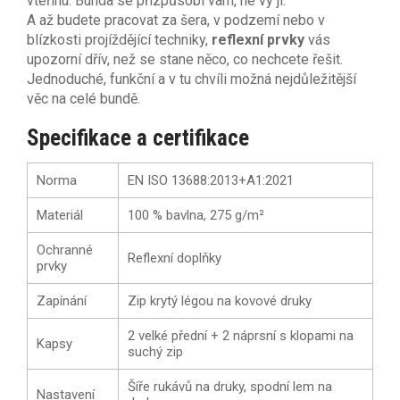
vteřinu. Bunda se přizpůsobí vám, ne vy jí.
A až budete pracovat za šera, v podzemí nebo v
blízkosti projíždějící techniky,
reflexní prvky
vás
upozorní dřív, než se stane něco, co nechcete řešit.
Jednoduché, funkční a v tu chvíli možná nejdůležitější
věc na celé bundě.
Specifikace a certifikace
Norma
EN ISO 13688:2013+A1:2021
Materiál
100 % bavlna, 275 g/m²
Ochranné
Reflexní doplňky
prvky
Zapínání
Zip krytý légou na kovové druky
2 velké přední + 2 náprsní s klopami na
Kapsy
suchý zip
Šíře rukávů na druky, spodní lem na
Nastavení