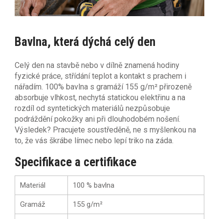
Bavlna, která dýchá celý den
Celý den na stavbě nebo v dílně znamená hodiny
fyzické práce, střídání teplot a kontakt s prachem i
nářadím. 100% bavlna s gramáží 155 g/m² přirozeně
absorbuje vlhkost, nechytá statickou elektřinu a na
rozdíl od syntetických materiálů nezpůsobuje
podráždění pokožky ani při dlouhodobém nošení.
Výsledek? Pracujete soustředěně, ne s myšlenkou na
to, že vás škrábe límec nebo lepí triko na záda.
Specifikace a certifikace
Materiál
100 % bavlna
Gramáž
155 g/m²