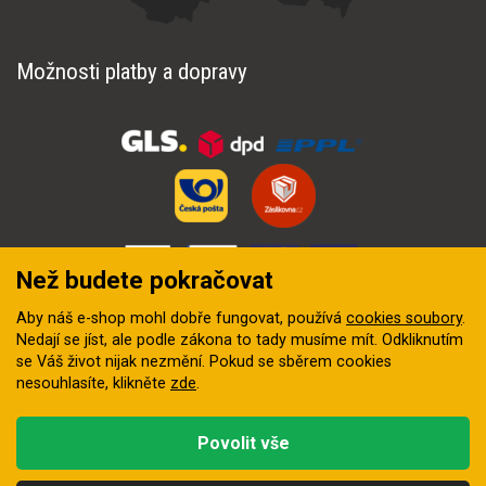
Možnosti platby a dopravy
Než budete pokračovat
Aby náš e-shop mohl dobře fungovat, používá
cookies soubory
.
Nedají se jíst, ale podle zákona to tady musíme mít. Odkliknutím
se Váš život nijak nezmění. Pokud se sběrem cookies
nesouhlasíte, klikněte
zde
.
© 2018–2026 INZEP CENTRUM, s.r.o. Všechna práva vyhrazena
Povolit vše
Vytvořila
digitální agentura FEO