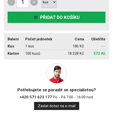
-
+
PŘIDAT DO KOŠÍKU
Balení
Počet jednotek
Cena
Ušetříte
Kus
1 kus
186 Kč
---
Karton
100 kusů
18 228 Kč
372 Kč
Potřebujete se poradit se specialistou?
+420 571 623 177
Po - Pá 7:00 - 16:00 hod.
Zaslat dotaz na e-mail