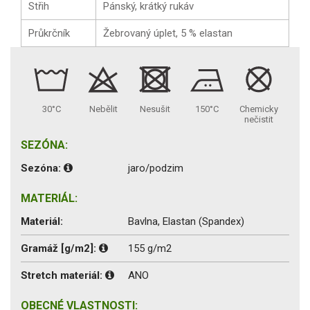
Střih
Pánský, krátký rukáv
Průkrčník
Žebrovaný úplet, 5 % elastan
30°C
Nebělit
Nesušit
150°C
Chemicky
nečistit
SEZÓNA:
Sezóna:
jaro/podzim
MATERIÁL:
Materiál:
Bavlna, Elastan (Spandex)
Gramáž [g/m2]:
155 g/m2
Stretch materiál:
ANO
OBECNÉ VLASTNOSTI: