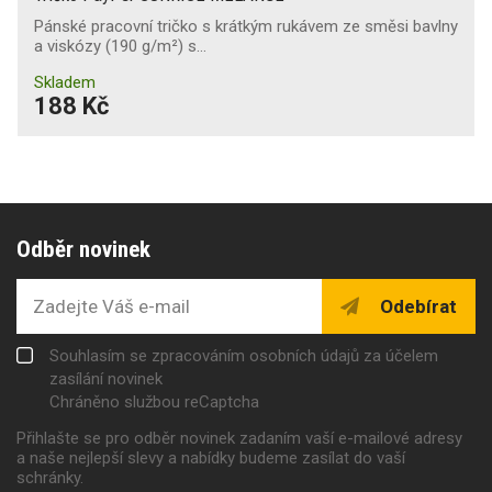
Pánské pracovní tričko s krátkým rukávem ze směsi bavlny
a viskózy (190 g/m²) s…
Skladem
188 Kč
Odběr novinek
Odebírat
Souhlasím se zpracováním osobních údajů za účelem
zasílání novinek
Chráněno službou reCaptcha
Přihlašte se pro odběr novinek zadaním vaší e-mailové adresy
a naše nejlepší slevy a nabídky budeme zasílat do vaší
schránky.