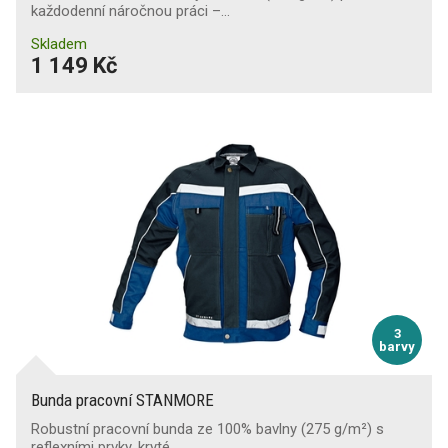
každodenní náročnou práci –…
Skladem
1 149 Kč
3
barvy
Bunda pracovní STANMORE
Robustní pracovní bunda ze 100% bavlny (275 g/m²) s
reflexními prvky, kryté…