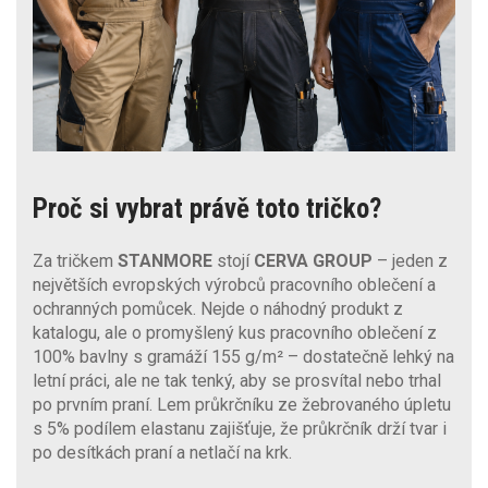
Proč si vybrat právě toto tričko?
Za tričkem
STANMORE
stojí
CERVA GROUP
– jeden z
největších evropských výrobců pracovního oblečení a
ochranných pomůcek. Nejde o náhodný produkt z
katalogu, ale o promyšlený kus pracovního oblečení z
100% bavlny s gramáží 155 g/m² – dostatečně lehký na
letní práci, ale ne tak tenký, aby se prosvítal nebo trhal
po prvním praní. Lem průkrčníku ze žebrovaného úpletu
s 5% podílem elastanu zajišťuje, že průkrčník drží tvar i
po desítkách praní a netlačí na krk.