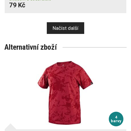
79 Kč
Načíst další
Alternativní zboží
4
barvy