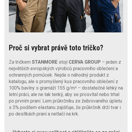
Proč si vybrat právě toto tričko?
Za tričkem
STANMORE
stojí
CERVA GROUP
– jeden z
největších evropských výrobců pracovního oblečení a
ochranných pomůcek. Nejde o náhodný produkt z
katalogu, ale o promyšlený kus pracovního oblečení z
100% bavlny s gramáží 155 g/m² – dostatečně lehký na
letní práci, ale ne tak tenký, aby se prosvítal nebo trhal
po prvním praní. Lem průkrčníku ze žebrovaného úpletu
s 5% podílem elastanu zajišťuje, že průkrčník drží tvar i
po desítkách praní a netlačí na krk.