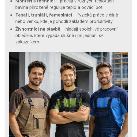
Montéři a technici
– pracují v různých teplotách,
bavlna přirozeně reguluje teplo a odvádí pot
Tesaři, truhláři, řemeslníci
– fyzická práce v dílně
nebo venku, kde je pohodlí základem produktivity
Živnostníci na stavbě
– hledají spolehlivé pracovní
oblečení, které vypadá slušně i při jednání se
zákazníkem