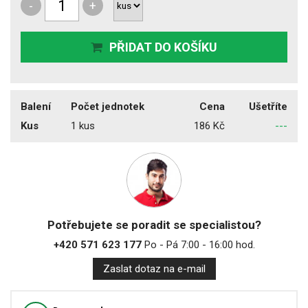
-
+
PŘIDAT DO KOŠÍKU
Balení
Počet jednotek
Cena
Ušetříte
Kus
1 kus
186 Kč
---
Potřebujete se poradit se specialistou?
+420 571 623 177
Po - Pá 7:00 - 16:00 hod.
Zaslat dotaz na e-mail