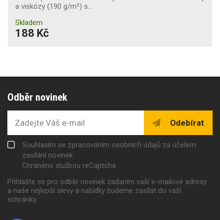
a viskózy (190 g/m²) s…
Skladem
188 Kč
Odběr novinek
Odebírat
Souhlasím se zpracováním osobních údajů za účelem
zasílání novinek
Chráněno službou reCaptcha
Přihlašte se pro odběr novinek zadaním vaší e-mailové adresy
a naše nejlepší slevy a nabídky budeme zasílat do vaší
schránky.