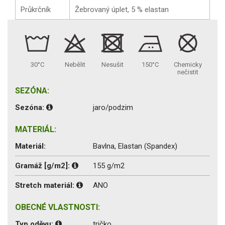
Průkrčník
Žebrovaný úplet, 5 % elastan
30°C
Nebělit
Nesušit
150°C
Chemicky
nečistit
SEZÓNA:
Sezóna:
jaro/podzim
MATERIÁL:
Materiál:
Bavlna, Elastan (Spandex)
Gramáž [g/m2]:
155 g/m2
Stretch materiál:
ANO
OBECNÉ VLASTNOSTI:
Typ oděvu:
tričko