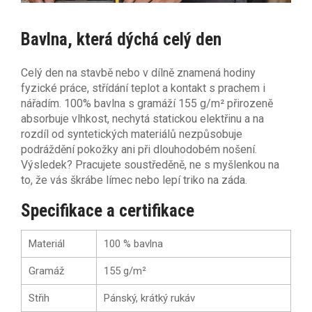
Bavlna, která dýchá celý den
Celý den na stavbě nebo v dílně znamená hodiny
fyzické práce, střídání teplot a kontakt s prachem i
nářadím. 100% bavlna s gramáží 155 g/m² přirozeně
absorbuje vlhkost, nechytá statickou elektřinu a na
rozdíl od syntetických materiálů nezpůsobuje
podráždění pokožky ani při dlouhodobém nošení.
Výsledek? Pracujete soustředěně, ne s myšlenkou na
to, že vás škrábe límec nebo lepí triko na záda.
Specifikace a certifikace
Materiál
100 % bavlna
Gramáž
155 g/m²
Střih
Pánský, krátký rukáv