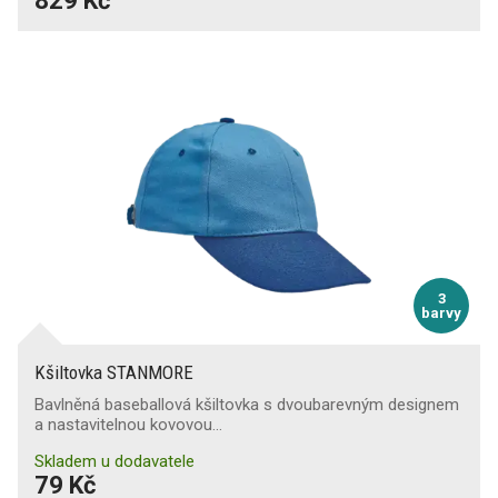
829 Kč
3
barvy
Kšiltovka STANMORE
Bavlněná baseballová kšiltovka s dvoubarevným designem
a nastavitelnou kovovou…
Skladem u dodavatele
79 Kč