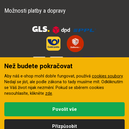
Možnosti platby a dopravy
Než budete pokračovat
Aby náš e-shop mohl dobře fungovat, používá
cookies soubory
.
Nedají se jíst, ale podle zákona to tady musíme mít. Odkliknutím
se Váš život nijak nezmění. Pokud se sběrem cookies
nesouhlasíte, klikněte
zde
.
© 2018–2026 INZEP CENTRUM, s.r.o. Všechna práva vyhrazena
Povolit vše
Vytvořila
digitální agentura FEO
Přizpůsobit