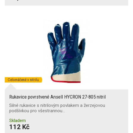
Celomáčené v nitrilu
Rukavice povrstvené Ansell HYCRON 27-805 nitril
Silné rukavice s nitrilovým povlakem a žerzejovou
podšívkou pro všestrannou…
Skladem
112 Kč