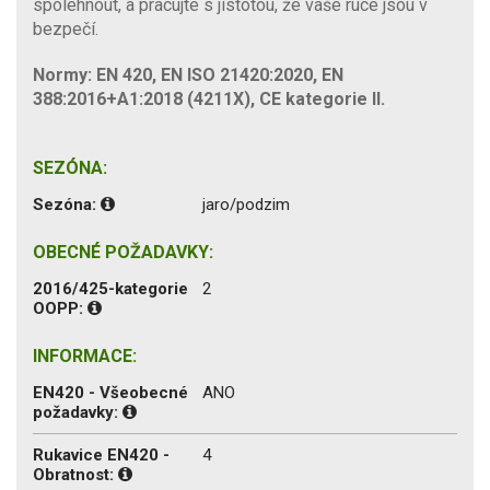
spolehnout, a pracujte s jistotou, že vaše ruce jsou v
bezpečí.
Normy: EN 420, EN ISO 21420:2020, EN
388:2016+A1:2018 (4211X), CE kategorie II.
SEZÓNA:
Sezóna:
jaro/podzim
OBECNÉ POŽADAVKY:
2016/425-kategorie
2
OOPP:
INFORMACE:
EN420 - Všeobecné
ANO
požadavky:
Rukavice EN420 -
4
Obratnost: