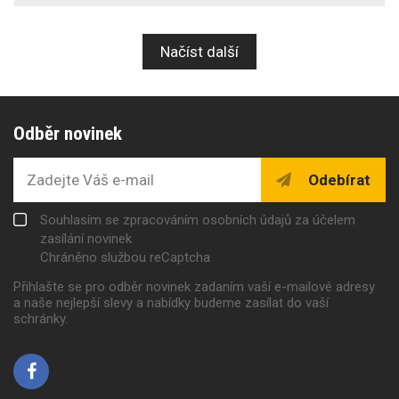
Načíst další
Odběr novinek
Odebírat
Souhlasím se zpracováním osobních údajů za účelem
zasílání novinek
Chráněno službou reCaptcha
Přihlašte se pro odběr novinek zadaním vaší e-mailové adresy
a naše nejlepší slevy a nabídky budeme zasílat do vaší
schránky.