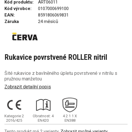
Kód produktu:
ART06011
Kód výrobce:
0107000699100
EAN:
8591806069831
Záruka
24 měsíců
Rukavice povrstvené ROLLER nitril
Šité rukavice z bavlněného úpletu povrstvené v nitrilu s
pružnou manžetou
Zobrazit detailní popis
Kategorie 2
Obratnost: 4
4
2
1
1
X
2016/425
EN420
EN388
Tento produkt má 2 varianty.
Zobrazit možné varianty