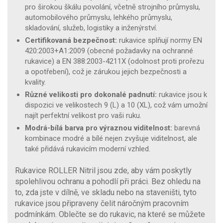
pro širokou škálu povolání, včetně strojního průmyslu,
automobilového průmyslu, lehkého průmyslu,
skladování, služeb, logistiky a inženýrství.
Certifikovaná bezpečnost:
rukavice splňují normy EN
420:2003+A1:2009 (obecné požadavky na ochranné
rukavice) a EN 388:2003-4211X (odolnost proti prořezu
a opotřebení), což je zárukou jejich bezpečnosti a
kvality.
Různé velikosti pro dokonalé padnutí:
rukavice jsou k
dispozici ve velikostech 9 (L) a 10 (XL), což vám umožní
najít perfektní velikost pro vaši ruku.
Modrá-bílá barva pro výraznou viditelnost:
barevná
kombinace modré a bílé nejen zvyšuje viditelnost, ale
také přidává rukavicím moderní vzhled.
Rukavice ROLLER Nitril jsou zde, aby vám poskytly
spolehlivou ochranu a pohodlí při práci. Bez ohledu na
to, zda jste v dílně, ve skladu nebo na staveništi, tyto
rukavice jsou připraveny čelit náročným pracovním
podmínkám. Oblečte se do rukavic, na které se můžete