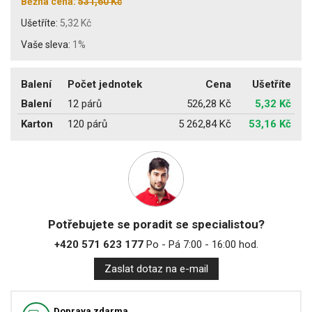
Běžná cena:
531,60 Kč
Ušetříte:
5,32 Kč
Vaše sleva:
1%
Balení
Počet jednotek
Cena
Ušetříte
Balení
12 párů
526,28 Kč
5,32 Kč
Karton
120 párů
5 262,84 Kč
53,16 Kč
Potřebujete se poradit se specialistou?
+420 571 623 177
Po - Pá 7:00 - 16:00 hod.
Zaslat dotaz na e-mail
Doprava zdarma