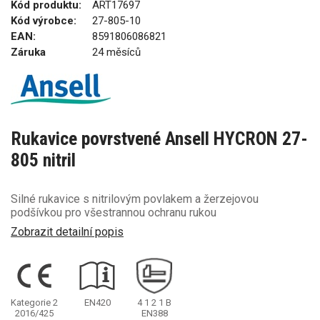
Kód produktu:
ART17697
Kód výrobce:
27-805-10
EAN:
8591806086821
Záruka
24 měsíců
Rukavice povrstvené Ansell HYCRON 27-
805 nitril
Silné rukavice s nitrilovým povlakem a žerzejovou
podšívkou pro všestrannou ochranu rukou
Zobrazit detailní popis
Kategorie 2
EN420
4
1
2
1
B
2016/425
EN388