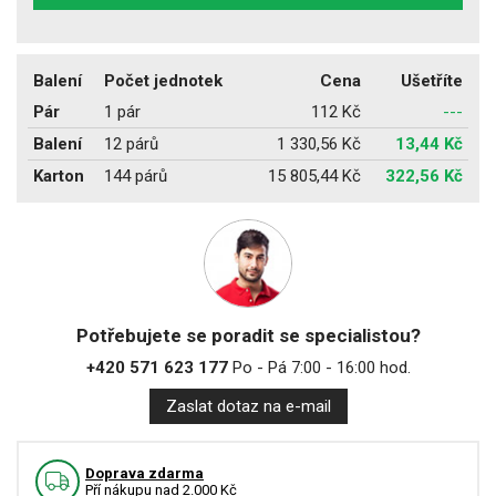
Balení
Počet jednotek
Cena
Ušetříte
Pár
1 pár
112 Kč
---
Balení
12 párů
1 330,56 Kč
13,44 Kč
Karton
144 párů
15 805,44 Kč
322,56 Kč
Potřebujete se poradit se specialistou?
+420 571 623 177
Po - Pá 7:00 - 16:00 hod.
Zaslat dotaz na e-mail
Doprava zdarma
Pří nákupu nad 2.000 Kč