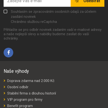
Odebírat
Souhlasím se zpracováním osobních údajů za účelem
zasílání novinek
Chráněno službou reCaptcha
Přihlašte se pro odběr novinek zadaním vaší e-mailové adresy
a naše nejlepší slevy a nabídky budeme zasílat do vaší
schránky.
Naše výhody
Doprava zdarma nad 2.000 Kč
Osobní odběr
Stabilní firma s dlouhou historií
VIP program pro firmy
Benefit program