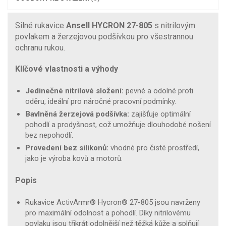
Silné rukavice
Ansell HYCRON 27-805
s nitrilovým
povlakem a žerzejovou podšívkou pro všestrannou
ochranu rukou.
Klíčové vlastnosti a výhody
Jedinečné nitrilové složení:
pevné a odolné proti
oděru, ideální pro náročné pracovní podmínky.
Bavlněná žerzejová podšívka:
zajišťuje optimální
pohodlí a prodyšnost, což umožňuje dlouhodobé nošení
bez nepohodlí.
Provedení bez silikonů:
vhodné pro čisté prostředí,
jako je výroba kovů a motorů.
Popis
Rukavice ActivArmr® Hycron® 27-805 jsou navrženy
pro maximální odolnost a pohodlí. Díky nitrilovému
povlaku jsou třikrát odolnější než těžká kůže a splňují