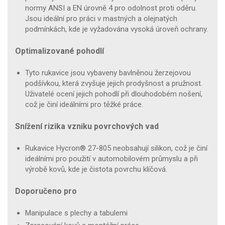
normy ANSI a EN úrovně 4 pro odolnost proti oděru.
Jsou ideální pro práci v mastných a olejnatých
podmínkách, kde je vyžadována vysoká úroveň ochrany.
Optimalizované pohodlí
Tyto rukavice jsou vybaveny bavlněnou žerzejovou
podšívkou, která zvyšuje jejich prodyšnost a pružnost.
Uživatelé ocení jejich pohodlí při dlouhodobém nošení,
což je činí ideálními pro těžké práce.
Snížení rizika vzniku povrchových vad
Rukavice Hycron® 27-805 neobsahují silikon, což je činí
ideálními pro použití v automobilovém průmyslu a při
výrobě kovů, kde je čistota povrchu klíčová.
Doporučeno pro
Manipulace s plechy a tabulemi