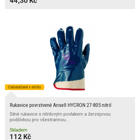
44,30 Kč
Celomáčené v nitrilu
Rukavice povrstvené Ansell HYCRON 27-805 nitril
Silné rukavice s nitrilovým povlakem a žerzejovou
podšívkou pro všestrannou…
Skladem
112 Kč