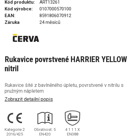
Kód produktu:
ART13261
Kód výrobce:
0107000570100
EAN:
8591806070912
Záruka
24 měsíců
Rukavice povrstvené HARRIER YELLOW
nitril
Rukavice šité z bavlněného úpletu, povrstvené v nitrilu s
pružným nápletem
Zobrazit detailní popis
Kategorie 2
Obratnost: 5
4
1
1
1
X
2016/425
EN420
EN388