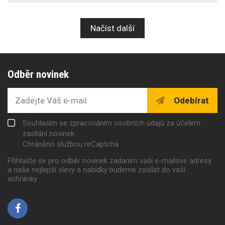
Načíst další
Odběr novinek
Odebírat
Souhlasím se zpracováním osobních údajů za účelem
zasílání novinek
Chráněno službou reCaptcha
Přihlašte se pro odběr novinek zadaním vaší e-mailové adresy
a naše nejlepší slevy a nabídky budeme zasílat do vaší
schránky.