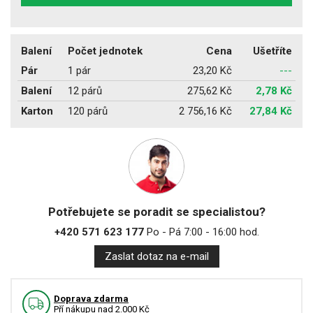
Balení
Počet jednotek
Cena
Ušetříte
Pár
1 pár
23,20 Kč
---
Balení
12 párů
275,62 Kč
2,78 Kč
Karton
120 párů
2 756,16 Kč
27,84 Kč
Potřebujete se poradit se specialistou?
+420 571 623 177
Po - Pá 7:00 - 16:00 hod.
Zaslat dotaz na e-mail
Doprava zdarma
Pří nákupu nad 2.000 Kč