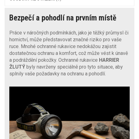
Bezpečí a pohodlí na prvním místě
Práce v náročných podmínkách, jako je těžký průmysl či
hornictví, může představovat značné riziko pro vaše
ruce. Mnohé ochranné rukavice nedokážou zajistit
dostatečnou ochranu a komfort, což může vést k únavě
a podráždění pokožky. Ochranné rukavice
HARRIER
ŽLUTÝ
byly navrženy speciálně pro tyto situace, aby
splnily vaše požadavky na ochranu a pohodlí.