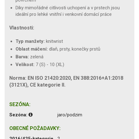
Díky mimořádné citlivosti uchopení a v prstech jsou
ideální pro lehké vnitřní i venkovní domácí práce
Vlastnosti:
Typ manžety:
knitwrist
Oblast máčení:
dlaň, prsty, konečky prstů
Barva:
zelená
Velikost:
7 (S) - 10 (XL)
Norma: EN ISO 21420:2020, EN 388:2016+A1:2018
(3121X), CE kategorie II.
SEZÓNA:
Sezóna:
jaro/podzim
OBECNÉ POŽADAVKY:
2016/425-kategorie
2