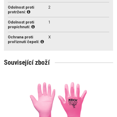
Odolnost proti
2
protržení:
Odolnost proti
1
propíchnutí:
Ochrana proti
X
proříznutí čepelí:
Související zboží