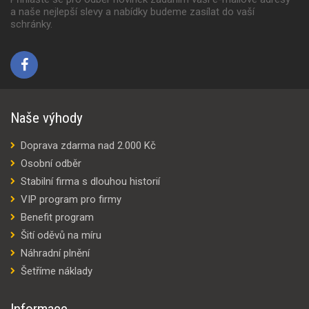
a naše nejlepší slevy a nabídky budeme zasílat do vaší
schránky.
Naše výhody
Doprava zdarma nad 2.000 Kč
Osobní odběr
Stabilní firma s dlouhou historií
VIP program pro firmy
Benefit program
Šití oděvů na míru
Náhradní plnění
Šetříme náklady
Informace