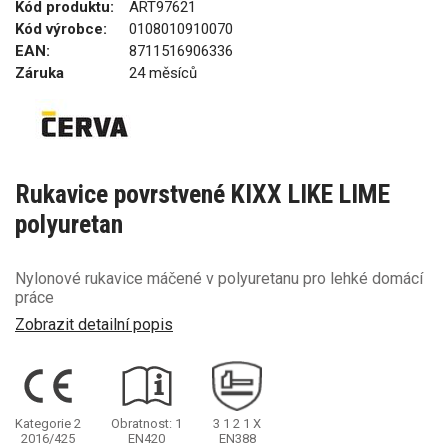
Kód produktu:
ART97621
Kód výrobce:
0108010910070
EAN:
8711516906336
Záruka
24 měsíců
Rukavice povrstvené KIXX LIKE LIME
polyuretan
Nylonové rukavice máčené v polyuretanu pro lehké domácí
práce
Zobrazit detailní popis
Kategorie 2
Obratnost: 1
3
1
2
1
X
2016/425
EN420
EN388