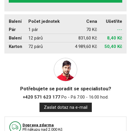
Balení
Počet jednotek
Cena
Ušetříte
Pár
1 pár
70 Kč
---
Balení
12 párů
831,60 Kč
8,40 Kč
Karton
72 párů
4 989,60 Kč
50,40 Kč
Potřebujete se poradit se specialistou?
+420 571 623 177
Po - Pá 7:00 - 16:00 hod.
Zaslat dotaz na e-mail
Doprava zdarma
Pří nákupu nad 2.000 Kč