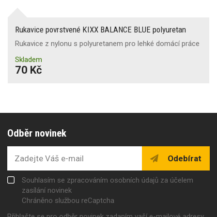
Rukavice povrstvené KIXX BALANCE BLUE polyuretan
Rukavice z nylonu s polyuretanem pro lehké domácí práce
Skladem
70 Kč
Odběr novinek
Odebírat
Souhlasím se zpracováním osobních údajů za účelem
zasílání novinek
Chráněno službou reCaptcha
Přihlašte se pro odběr novinek zadaním vaší e-mailové adresy