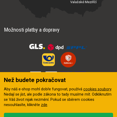
Valašské Meziříčí
Možnosti platby a dopravy
Než budete pokračovat
Aby náš e-shop mohl dobře fungovat, používá
cookies soubory
.
Nedají se jíst, ale podle zákona to tady musíme mít. Odkliknutím
se Váš život nijak nezmění. Pokud se sběrem cookies
nesouhlasíte, klikněte
zde
.
© 2018–2026 INZEP CENTRUM, s.r.o. Všechna práva vyhrazena