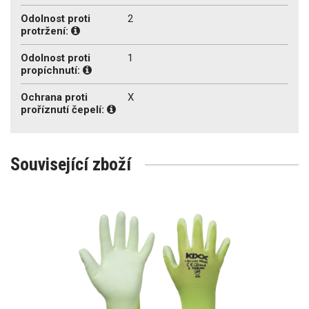
Odolnost proti
2
protržení:
Odolnost proti
1
propíchnutí:
Ochrana proti
X
proříznutí čepelí:
Související zboží