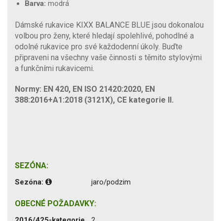
Barva:
modrá
Dámské rukavice KIXX BALANCE BLUE jsou dokonalou
volbou pro ženy, které hledají spolehlivé, pohodlné a
odolné rukavice pro své každodenní úkoly. Buďte
připraveni na všechny vaše činnosti s těmito stylovými
a funkčními rukavicemi.
Normy: EN 420, EN ISO 21420:2020, EN
388:2016+A1:2018 (3121X), CE kategorie II.
SEZÓNA:
Sezóna:
jaro/podzim
OBECNÉ POŽADAVKY:
2016/425-kategorie
2