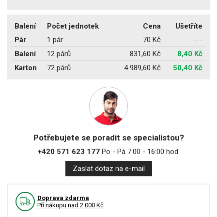
Balení
Počet jednotek
Cena
Ušetříte
Pár
1 pár
70 Kč
---
Balení
12 párů
831,60 Kč
8,40 Kč
Karton
72 párů
4 989,60 Kč
50,40 Kč
Potřebujete se poradit se specialistou?
+420 571 623 177
Po - Pá 7:00 - 16:00 hod.
Zaslat dotaz na e-mail
Doprava zdarma
Pří nákupu nad 2.000 Kč