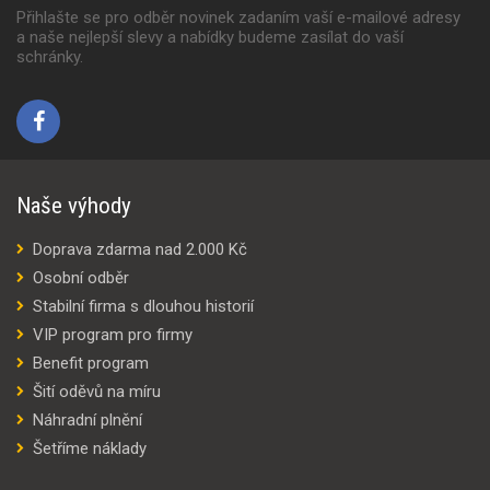
Přihlašte se pro odběr novinek zadaním vaší e-mailové adresy
a naše nejlepší slevy a nabídky budeme zasílat do vaší
schránky.
Naše výhody
Doprava zdarma nad 2.000 Kč
Osobní odběr
Stabilní firma s dlouhou historií
VIP program pro firmy
Benefit program
Šití oděvů na míru
Náhradní plnění
Šetříme náklady