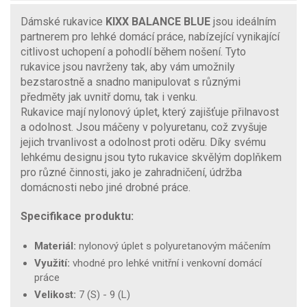
Dámské rukavice
KIXX BALANCE BLUE
jsou ideálním
partnerem pro lehké domácí práce, nabízející vynikající
citlivost uchopení a pohodlí během nošení. Tyto
rukavice jsou navrženy tak, aby vám umožnily
bezstarostně a snadno manipulovat s různými
předměty jak uvnitř domu, tak i venku.
Rukavice mají nylonový úplet, který zajišťuje přilnavost
a odolnost. Jsou máčeny v polyuretanu, což zvyšuje
jejich trvanlivost a odolnost proti oděru. Díky svému
lehkému designu jsou tyto rukavice skvělým doplňkem
pro různé činnosti, jako je zahradničení, údržba
domácnosti nebo jiné drobné práce.
Specifikace produktu:
Materiál:
nylonový úplet s polyuretanovým máčením
Využití:
vhodné pro lehké vnitřní i venkovní domácí
práce
Velikost:
7 (S) - 9 (L)