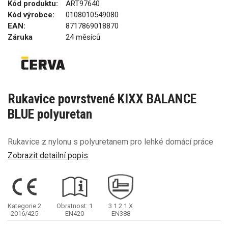
Kód produktu:
ART97640
Kód výrobce:
0108010549080
EAN:
8717869018870
Záruka
24 měsíců
Rukavice povrstvené KIXX BALANCE
BLUE polyuretan
Rukavice z nylonu s polyuretanem pro lehké domácí práce
Zobrazit detailní popis
Kategorie 2
Obratnost: 1
3
1
2
1
X
2016/425
EN420
EN388