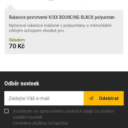
Rukavice povrstvené KIXX BOUNCING BLACK polyuretan
Nylonové rukavice máčené v polyuretanu s mimořádně
citlivým úchopem vhodné pro…
Skladem
70 Kč
Odběr novinek
Odebírat
Souhlasím se zpracováním osobních údajů za účelem
zasílání novinek
Chráněno službou reCaptcha