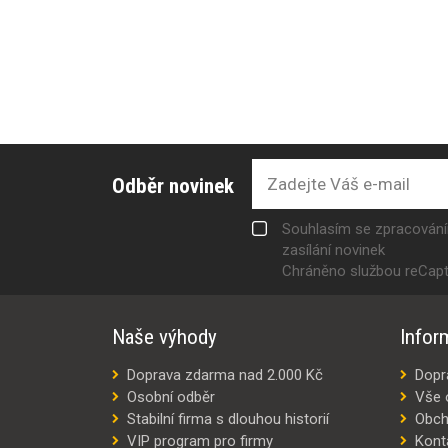
Odběr novinek
Souhlasím se zpracován
zasílání novinek
Chráněno službou reCap
Naše výhody
Infor
Doprava zdarma nad 2.000 Kč
Dopr
Osobní odběr
Vše 
Stabilní firma s dlouhou historií
Obch
VIP program pro firmy
Kont