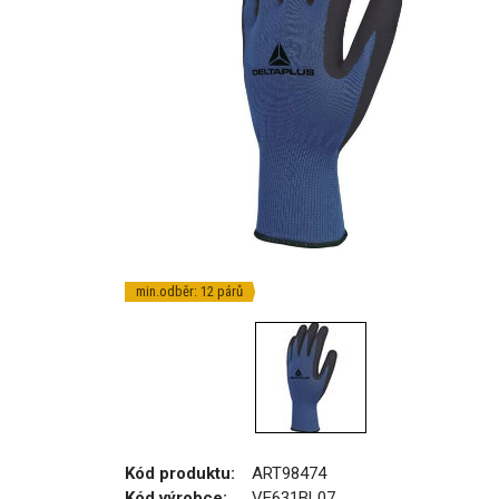
min.odběr: 12 párů
Kód produktu:
ART98474
Kód výrobce:
VE631BL07