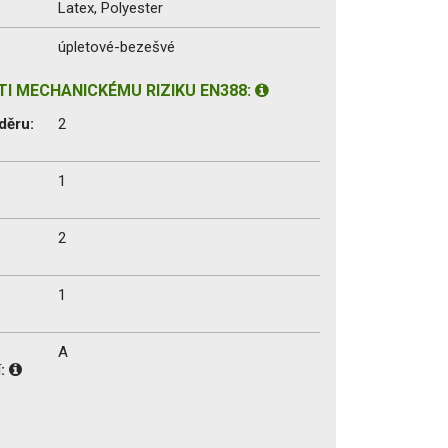
Latex, Polyester
úpletové-bezešvé
I MECHANICKÉMU RIZIKU EN388:
děru:
2
1
2
1
A
í: