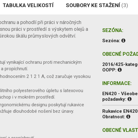
TABULKA VELIKOSTÍ
SOUBORY KE STAŽENÍ
(3)
chranu a pohodlí při práci v náročných
snou práci v prostředí s výskytem olejů a
SEZÓNA:
o širokou škálu průmyslových odvětví.
Sezóna:
OBECNÉ POŽA
ují vynikající ochranu proti mechanickým
2016/425-kateg
 a propíchnutí.
OOPP:
 hodnocením 2 1 2 1 A, což zaručuje vysokou
INFORMACE:
litního polyesterového úpletu s latexovou
EN420 - Všeob
 úchop i v mokrém prostředí.
požadavky:
rgonomickému designu poskytují rukavice
ožňuje dlouhodobé nošení bez únavy.
Rukavice EN420
Obratnost:
OBECNÉ VLAST
ení a propíchnutí.