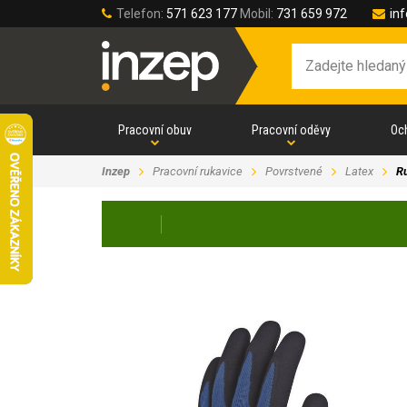
Telefon:
571 623 177
Mobil:
731 659 972
in
Pracovní obuv
Pracovní oděvy
Oc
Inzep
Pracovní rukavice
Povrstvené
Latex
R