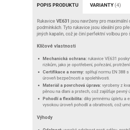
POPIS PRODUKTU
VARIANTY
(4)
Rukavice
VE631
jsou navrženy pro maximální o
podmínkách. Tyto rukavice jsou ideální pro pře
jiných kapalin, což je činí perfektní volbou pr
Klíčové vlastnosti
Mechanická ochrana:
rukavice VE631 poskyt
rizikům, jako je opotřebení, pořezání, protržení
Certifikace a normy:
splňují normu EN 388 s
úroveň bezpečnosti a spolehlivosti.
Materiál a povrchová úprava:
vyrobeny z kva
pěnou na dlani a prstech, což zajišťuje pevný
Pohodlí a flexibilita:
díky jemnému úpletu a e
vysokou úroveň pohodlí a obratnosti, což um
Výhody
Odolnost:
vysoká odolnost proti oděru, protrž