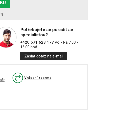
ÍKU
1%
Potřebujete se poradit se
specialistou?
+420 571 623 177
Po - Pá 7:00 -
16:00 hod.
Zaslat dotaz na e-mail
k
Vrácení zdarma
běr