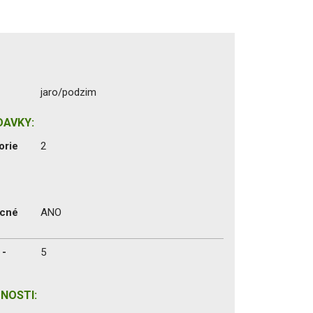
jaro/podzim
DAVKY:
orie
2
ecné
ANO
 -
5
NOSTI: