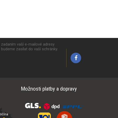
k zadaním vaší e-mailové adresy
y budeme zasílat do vaší schránky.
Možnosti platby a dopravy
ičína