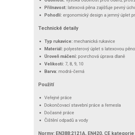
Přilnavost:
latexová pěna zajišťuje pevný úch
Pohodlí:
ergonomický design a jemný úplet pr
Technické detaily
Typ rukavice:
mechanická rukavice
Materiál:
polyesterový úplet s latexovou pěn
Úroveň máčení:
povrchová úprava dlaně
Velikosti:
7, 8, 9, 10
Barva:
modrá-černá
Použití
Veřejné práce
Dokončovací stavební práce a řemesla
Dočasné práce
Čištění odpadů a vody
Normy: EN388:2121A, EN420, CE kategorie I