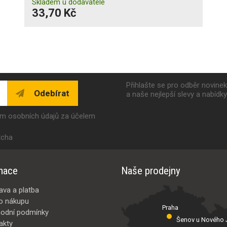
Skladem u dodavatele
33,70 Kč
Přihlašte se pro odběr novine
Odebírat
a naše nejlepší slevy a nabídk
ím osobních údajů za účelem
tcha
mace
Naše prodejny
ava a platba
o nákupu
Praha
odní podmínky
Šenov u Nového J
akty