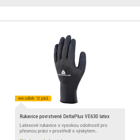
min.odběr: 12 párů
Rukavice povrstvené DeltaPlus VE630 latex
Latexové rukavice s vysokou odolností pro
přesnou práci v prostředí s výskytem…