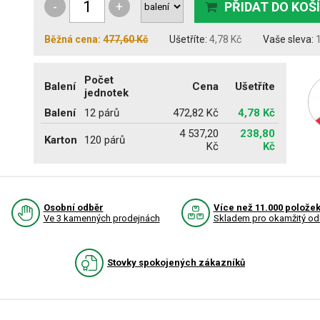
-
+
PŘIDAT DO KOŠ
Běžná cena:
477,60 Kč
Ušetříte:
4,78 Kč
Vaše sleva:
Počet
Balení
Cena
Ušetříte
jednotek
Balení
12 párů
472,82 Kč
4,78 Kč
4 537,20
238,80
Karton
120 párů
Kč
Kč
Osobní odběr
Více než 11.000 polože
Ve 3 kamenných prodejnách
Skladem pro okamžitý od
Stovky spokojených zákazníků