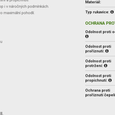
Materiál:
op i v náročných podmínkách.
Typ rukavice:
o maximální pohodlí.
OCHRANA PROT
Odolnost proti o
ou
Odolnost proti
proříznutí:
Odolnost proti
protržení:
Odolnost proti
propíchnutí:
Ochrana proti
proříznutí čepel
I.