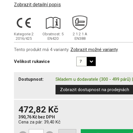
Zobrazit detailní popis
Kategorie 2
Obratnost: 5
2
1
2
1
A
2016/425
EN420
EN388
Tento produkt má 4 varianty.
Zobrazit možné varianty
Velikost rukavice
Dostupnost:
Skladem u dodavatele
(300 - 499 párů)
Zobrazit dostupnost na prodejnách
472,82 Kč
390,76 Kč
bez DPH
Cena za pár:
39,40 Kč