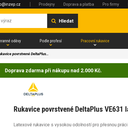
fo@inzep.cz
Prodejny
Doprava a platba
Pro firmy
Hledat
hranné oděvy
Podle profesí
Pracovní rukavice
ukavice povrstvené DeltaPlus…
Doprava zdarma při nákupu nad 2.000 Kč.
Rukavice povrstvené DeltaPlus VE631 l
Latexové rukavice s vysokou odolností pro přesnou práci 