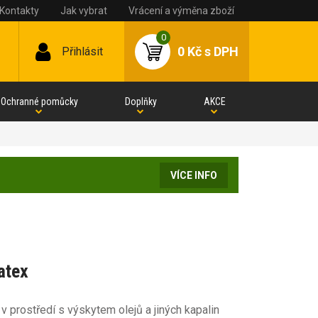
Kontakty
Jak vybrat
Vrácení a výměna zboží
0
0 Kč
s DPH
Přihlásit
Ochranné pomůcky
Doplňky
AKCE
VÍCE INFO
atex
v prostředí s výskytem olejů a jiných kapalin