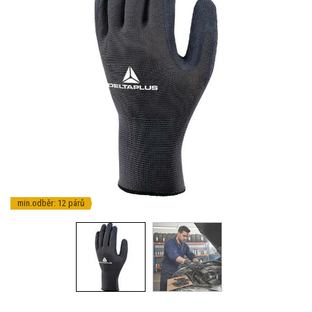
min.odběr: 12 párů