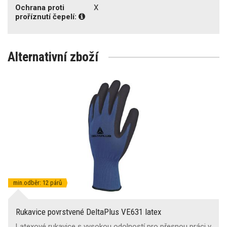
Ochrana proti
X
proříznutí čepelí:
Alternativní zboží
min.odběr: 12 párů
Rukavice povrstvené DeltaPlus VE631 latex
Latexové rukavice s vysokou odolností pro přesnou práci v