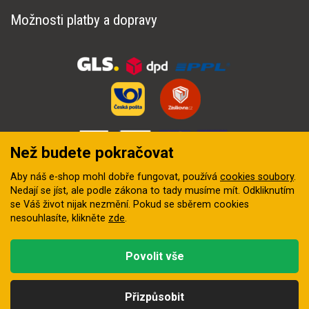
Možnosti platby a dopravy
Než budete pokračovat
Aby náš e-shop mohl dobře fungovat, používá
cookies soubory
.
Nedají se jíst, ale podle zákona to tady musíme mít. Odkliknutím
se Váš život nijak nezmění. Pokud se sběrem cookies
nesouhlasíte, klikněte
zde
.
© 2018–2026 INZEP CENTRUM, s.r.o. Všechna práva vyhrazena
Povolit vše
Vytvořila
digitální agentura FEO
Přizpůsobit