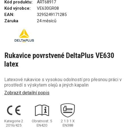
Kód produktu:
ART68917
Kód výrobce:
VE630GR08
EAN:
3295249171285
Záruka
24 měsíců
Rukavice povrstvené DeltaPlus VE630
latex
Latexové rukavice s vysokou odolností pro přesnou práci v
prostředí s výskytem olejů a jiných kapalin
Zobrazit detailní popis
Kategorie 2
Obratnost: 5
2
1
3
1
X
2016/425
EN420
EN388