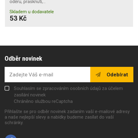
oděru, prasknutí,…
Skladem u dodavatele
53 Kč
Odběr novinek
Odebírat
Souhlasím se zpracováním osobních údajů za účelem
zasílání novinek
Chráněno službou reCaptcha
Přihlašte se pro odběr novinek zadaním vaší e-mailové adresy
a naše nejlepší slevy a nabídky budeme zasílat do vaší
schránky.