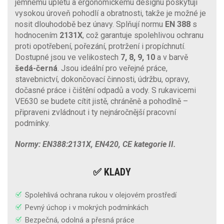
jemnému úpletu a ergonomickému designu poskytují
vysokou úroveň pohodlí a obratnosti, takže je možné je
nosit dlouhodobě bez únavy. Splňují normu
EN 388
s
hodnocením
2131X
, což garantuje spolehlivou ochranu
proti opotřebení, pořezání, protržení i propíchnutí.
Dostupné jsou ve velikostech
7, 8, 9, 10
a v barvě
šedá-černá
. Jsou ideální pro veřejné práce,
stavebnictví, dokončovací činnosti, údržbu, opravy,
dočasné práce i čištění odpadů a vody. S rukavicemi
VE630 se budete cítit jistě, chráněně a pohodlně –
připraveni zvládnout i ty nejnáročnější pracovní
podmínky.
Normy: EN388:2131X, EN420, CE kategorie II.
✅ KLADY
Spolehlivá ochrana rukou v olejovém prostředí
Pevný úchop i v mokrých podmínkách
Bezpečná, odolná a přesná práce