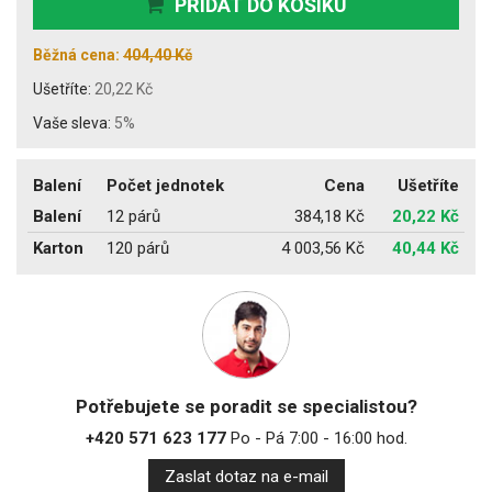
PŘIDAT DO KOŠÍKU
Běžná cena:
404,40 Kč
Ušetříte:
20,22 Kč
Vaše sleva:
5%
Balení
Počet jednotek
Cena
Ušetříte
Balení
12 párů
384,18 Kč
20,22 Kč
Karton
120 párů
4 003,56 Kč
40,44 Kč
Potřebujete se poradit se specialistou?
+420 571 623 177
Po - Pá 7:00 - 16:00 hod.
Zaslat dotaz na e-mail