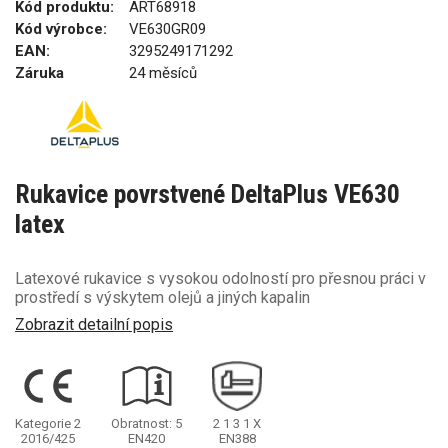
Kód produktu:
ART68918
Kód výrobce:
VE630GR09
EAN:
3295249171292
Záruka
24 měsíců
Rukavice povrstvené DeltaPlus VE630
latex
Latexové rukavice s vysokou odolností pro přesnou práci v
prostředí s výskytem olejů a jiných kapalin
Zobrazit detailní popis
Kategorie 2
Obratnost: 5
2
1
3
1
X
2016/425
EN420
EN388