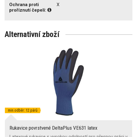
Ochrana proti
X
proříznutí čepelí:
Alternativní zboží
min.odběr: 12 párů
Rukavice povrstvené DeltaPlus VE631 latex
Latexové rukavice s vysokou odolností pro přesnou práci v