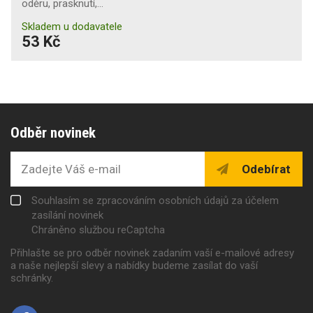
oděru, prasknutí,…
Skladem u dodavatele
53 Kč
Odběr novinek
Odebírat
Souhlasím se zpracováním osobních údajů za účelem
zasílání novinek
Chráněno službou reCaptcha
Přihlašte se pro odběr novinek zadaním vaší e-mailové adresy
a naše nejlepší slevy a nabídky budeme zasílat do vaší
schránky.