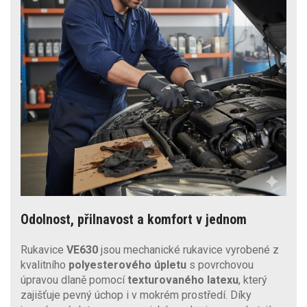
Odolnost, přilnavost a komfort v jednom
Rukavice
VE630
jsou mechanické rukavice vyrobené z
kvalitního
polyesterového úpletu
s povrchovou
úpravou dlaně pomocí
texturovaného latexu
, který
zajišťuje pevný úchop i v mokrém prostředí. Díky