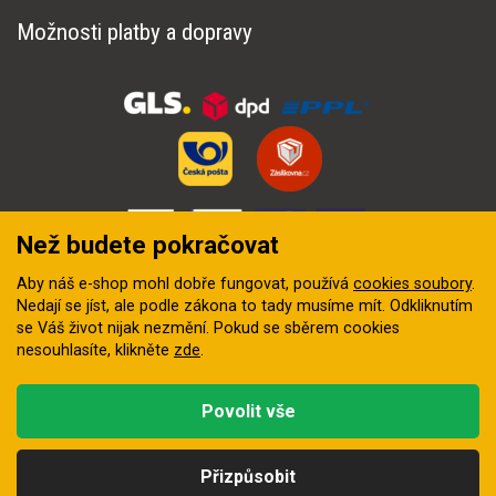
Možnosti platby a dopravy
Než budete pokračovat
Aby náš e-shop mohl dobře fungovat, používá
cookies soubory
.
Nedají se jíst, ale podle zákona to tady musíme mít. Odkliknutím
se Váš život nijak nezmění. Pokud se sběrem cookies
nesouhlasíte, klikněte
zde
.
© 2018–2026 INZEP CENTRUM, s.r.o. Všechna práva vyhrazena
Povolit vše
Vytvořila
digitální agentura FEO
Přizpůsobit