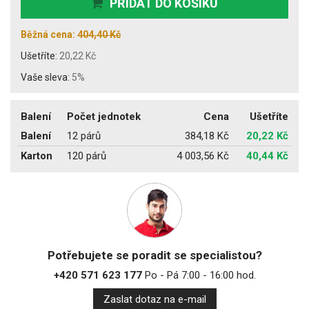
PŘIDAT DO KOŠÍKU
Běžná cena:
404,40 Kč
Ušetříte:
20,22 Kč
Vaše sleva:
5%
Balení
Počet jednotek
Cena
Ušetříte
Balení
12 párů
384,18 Kč
20,22 Kč
Karton
120 párů
4 003,56 Kč
40,44 Kč
Potřebujete se poradit se specialistou?
+420 571 623 177
Po - Pá 7:00 - 16:00 hod.
Zaslat dotaz na e-mail