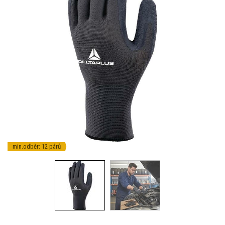
min.odběr: 12 párů