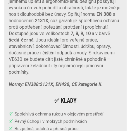
jemnému úpletu a ergonomickému designu poskytují
vysokou úroveň pohodlí a obratnosti, takže je možné je
nosit dlouhodobě bez únavy. Splňují normu
EN 388
s
hodnocením
2131X
, což garantuje spolehlivou ochranu
proti opotřebení, pořezání, protržení i propíchnutí.
Dostupné jsou ve velikostech
7, 8, 9, 10
a v barvě
šedá-černá
. Jsou ideální pro veřejné práce,
stavebnictví, dokončovací činnosti, údržbu, opravy,
dočasné práce i čištění odpadů a vody. S rukavicemi
VE630 se budete cítit jistě, chráněně a pohodlně –
připraveni zvládnout i ty nejnáročnější pracovní
podmínky.
Normy: EN388:2131X, EN420, CE kategorie II.
✅ KLADY
Spolehlivá ochrana rukou v olejovém prostředí
Pevný úchop i v mokrých podmínkách
Bezpečná, odolná a přesná práce