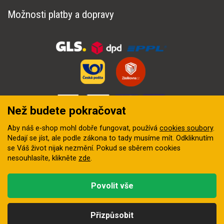
Možnosti platby a dopravy
Než budete pokračovat
Aby náš e-shop mohl dobře fungovat, používá
cookies soubory
.
Nedají se jíst, ale podle zákona to tady musíme mít. Odkliknutím
se Váš život nijak nezmění. Pokud se sběrem cookies
nesouhlasíte, klikněte
zde
.
© 2018–2026 INZEP CENTRUM, s.r.o. Všechna práva vyhrazena
Povolit vše
Vytvořila
digitální agentura FEO
Přizpůsobit