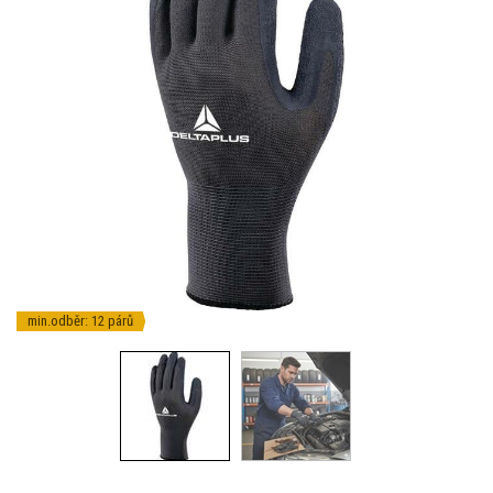
min.odběr: 12 párů