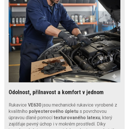
Odolnost, přilnavost a komfort v jednom
Rukavice
VE630
jsou mechanické rukavice vyrobené z
kvalitního
polyesterového úpletu
s povrchovou
úpravou dlaně pomocí
texturovaného latexu
, který
zajišťuje pevný úchop i v mokrém prostředí. Díky