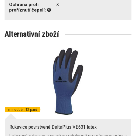
Ochrana proti
X
proříznutí čepelí:
Alternativní zboží
min.odběr: 12 párů
Rukavice povrstvené DeltaPlus VE631 latex
Latexové rukavice s vysokou odolností pro přesnou práci v