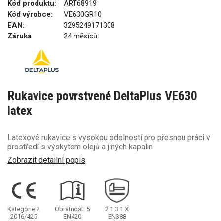
Kód produktu:
ART68919
Kód výrobce:
VE630GR10
EAN:
3295249171308
Záruka
24 měsíců
Rukavice povrstvené DeltaPlus VE630
latex
Latexové rukavice s vysokou odolností pro přesnou práci v
prostředí s výskytem olejů a jiných kapalin
Zobrazit detailní popis
Kategorie 2
Obratnost: 5
2
1
3
1
X
2016/425
EN420
EN388