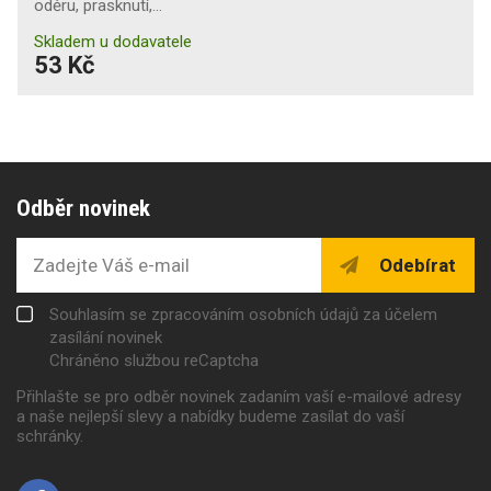
oděru, prasknutí,…
Skladem u dodavatele
53 Kč
Odběr novinek
Odebírat
Souhlasím se zpracováním osobních údajů za účelem
zasílání novinek
Chráněno službou reCaptcha
Přihlašte se pro odběr novinek zadaním vaší e-mailové adresy
a naše nejlepší slevy a nabídky budeme zasílat do vaší
schránky.