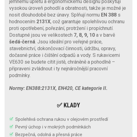
jemnému úpletu a ergonomickému designu poskytují
vysokou úroveň pohodlí a obratnosti, takže je možné je
nosit dlouhodobě bez únavy. Splňují normu
EN 388
s
hodnocením
2131X
, což garantuje spolehlivou ochranu
proti opotřebení, pořezání, protržení i propíchnutí.
Dostupné jsou ve velikostech
7, 8, 9, 10
a v barvě
šedá-černá
. Jsou ideální pro veřejné práce,
stavebnictví, dokončovací činnosti, údržbu, opravy,
dočasné práce i čištění odpadů a vody. S rukavicemi
VE630 se budete cítit jistě, chráněně a pohodlně –
připraveni zvládnout i ty nejnáročnější pracovní
podmínky.
Normy: EN388:2131X, EN420, CE kategorie II.
✅ KLADY
Spolehlivá ochrana rukou v olejovém prostředí
Pevný úchop i v mokrých podmínkách
Bezpečná, odolná a přesná práce