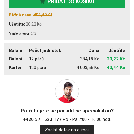
PŘIDAT DO KOŠÍKU
Běžná cena:
404,40 Kč
Ušetříte:
20,22 Kč
Vaše sleva:
5%
Balení
Počet jednotek
Cena
Ušetříte
Balení
12 párů
384,18 Kč
20,22 Kč
Karton
120 párů
4 003,56 Kč
40,44 Kč
Potřebujete se poradit se specialistou?
+420 571 623 177
Po - Pá 7:00 - 16:00 hod.
Zaslat dotaz na e-mail