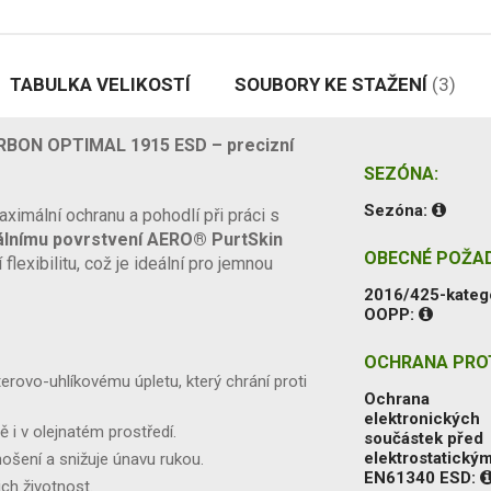
TABULKA VELIKOSTÍ
SOUBORY KE STAŽENÍ
(3)
RBON OPTIMAL 1915 ESD – precizní
SEZÓNA:
Sezóna:
aximální ochranu a pohodlí při práci s
álnímu povrstvení AERO® PurtSkin
OBECNÉ POŽA
 flexibilitu, což je ideální pro jemnou
2016/425-kateg
OOPP:
OCHRANA PROT
rovo-uhlíkovému úpletu, který chrání proti
Ochrana
elektronických
 i v olejnatém prostředí.
součástek před
elektrostatickým
 nošení a snižuje únavu rukou.
EN61340 ESD:
ich životnost.