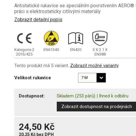
Antistatické rukavice se speciálním povrstvením AERO® P
práci s elektrostaticky citlivými materiály
Zobrazit detailní popis
Kategorie 2
EN61340
EN420
3
X
2
1
X
2016/425
EN388
Tento produkt má 5 variant.
Zobrazit možné varianty
Velikost rukavice
Dostupnost:
Skladem
(253 párů)
|
Ihned k odběru
Zobrazit dostupnost na prodejnách
24,50 Kč
20,25 Kč
bez DPH