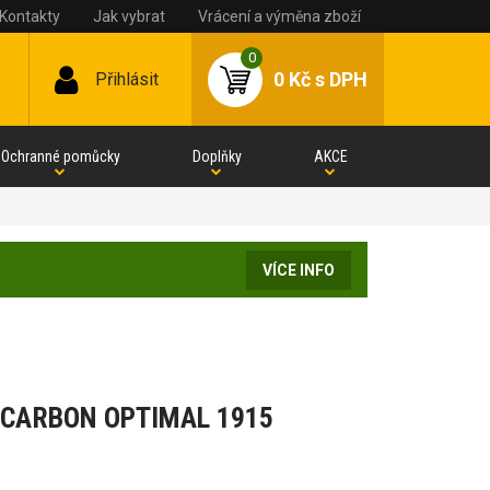
Kontakty
Jak vybrat
Vrácení a výměna zboží
0
0 Kč
s DPH
Přihlásit
Ochranné pomůcky
Doplňky
AKCE
VÍCE INFO
IN CARBON OPTIMAL 1915