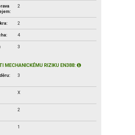
prava
2
lejem:
kra:
2
cha:
4
u
3
I MECHANICKÉMU RIZIKU EN388:
děru:
3
X
2
1