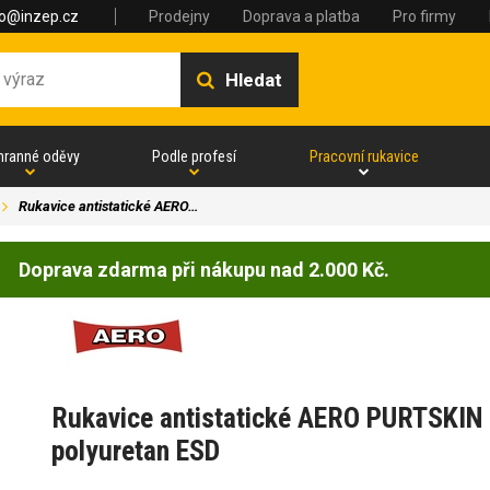
fo@inzep.cz
Prodejny
Doprava a platba
Pro firmy
Hledat
hranné oděvy
Podle profesí
Pracovní rukavice
Rukavice antistatické AERO…
Doprava zdarma při nákupu nad 2.000 Kč.
Rukavice antistatické AERO PURTSK
polyuretan ESD