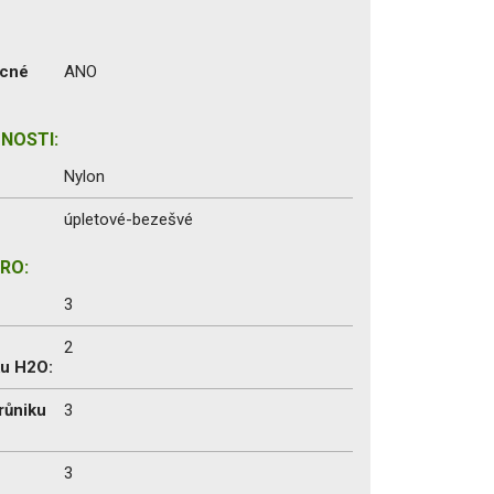
ecné
ANO
NOSTI:
Nylon
úpletové-bezešvé
RO:
3
2
ku H2O:
růniku
3
3