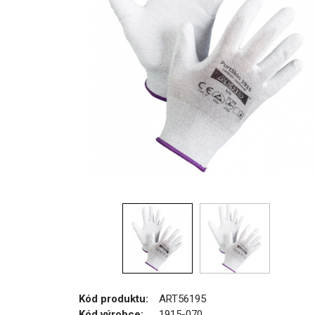
Kód produktu:
ART56195
Kód výrobce:
1915-070