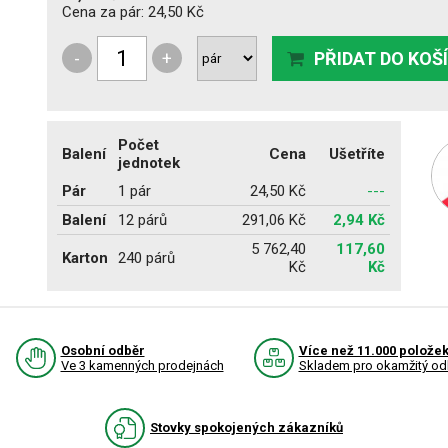
Cena za pár:
24,50 Kč
-
+
PŘIDAT DO KOŠ
Počet
Balení
Cena
Ušetříte
jednotek
Pár
1 pár
24,50 Kč
---
Balení
12 párů
291,06 Kč
2,94 Kč
5 762,40
117,60
Karton
240 párů
Kč
Kč
Osobní odběr
Více než 11.000 polože
Ve 3 kamenných prodejnách
Skladem pro okamžitý od
Stovky spokojených zákazníků