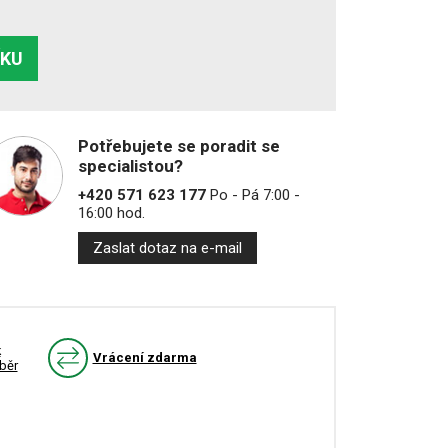
ÍKU
Potřebujete se poradit se
specialistou?
+420 571 623 177
Po - Pá 7:00 -
16:00 hod.
Zaslat dotaz na e-mail
k
Vrácení zdarma
běr