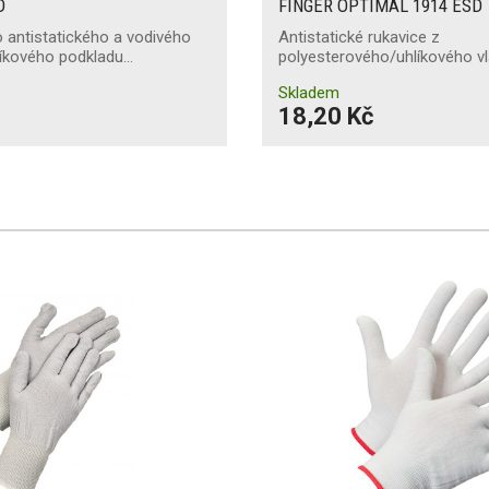
D
FINGER OPTIMAL 1914 ESD
 antistatického a vodivého
Antistatické rukavice z
líkového podkladu…
polyesterového/uhlíkového vl
Skladem
18,20 Kč