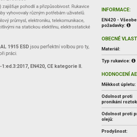
) zajišťuje pohodlí a přizpůsobivost. Rukavice
INFORMACE:
aby vyhovovaly různým potřebám uživatelů.
EN420 - Všeob
ilový průmysl, elektroniku, telekomunikace,
požadavky:
itlivými na statickou elektřinu, elektrostatické
OBECNÉ VLAST
AL 1915 ESD
jsou perfektní volbou pro ty,
Materiál:
ři práci.
Typ rukavice:
:ed.3:2017, EN420, CE kategorie II.
HODNOCENÍ AE
Měkkost úpletu:
Odolnost proti
pronikání rozto
Odolnost proti p
olejů:
Prodyšnost: