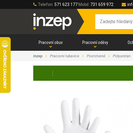
Telefon:
571 623 177
Mobil:
731 659 972
in
Pracovní obuv
Pracovní oděvy
Oc
Inzep
Pracovní rukavice
Povrstvené
Polyuretan