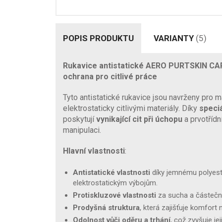
POPIS PRODUKTU
VARIANTY
(5)
Rukavice antistatické AERO PURTSKIN CA
ochrana pro citlivé práce
Tyto antistatické rukavice jsou navrženy pro m
elektrostaticky citlivými materiály. Díky
speci
poskytují
vynikající cit při úchopu
a prvotřídní
manipulaci.
Hlavní vlastnosti
:
Antistatické vlastnosti
díky jemnému polyeste
elektrostatickým výbojům.
Protiskluzové vlastnosti
za sucha a částečně
Prodyšná struktura
, která zajišťuje komfort
Odolnost vůči oděru a trhání
, což zvyšuje jej