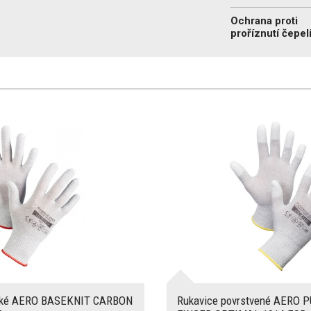
Ochrana proti
proříznutí čepel
tické AERO BASEKNIT CARBON
Rukavice povrstvené AERO