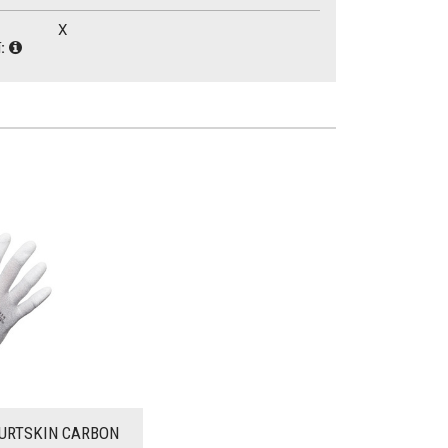
X
í:
 PURTSKIN CARBON