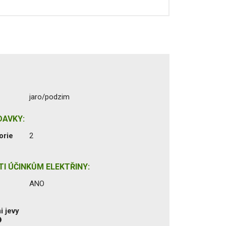
jaro/podzim
DAVKY:
orie
2
I ÚČINKŮM ELEKTŘINY:
ANO
i jevy