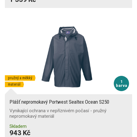
pružný a měkký
1
materiál
barva
Plášť nepromokavý Portwest Sealtex Ocean S250
Vynikající ochrana v nepříznivém počasí - pružný
nepromokavý materiál
Skladem
943 Kč