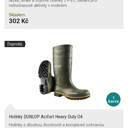
Nízké, lehké a stylové holínky z PVC, ideální pro
volnočasové aktivity v mokrém…
Skladem
302 Kč
Doprodej
1
barva
Holínky DUNLOP Acifort Heavy Duty O4
Holínky s dlouhou životností a komplexní ochranou