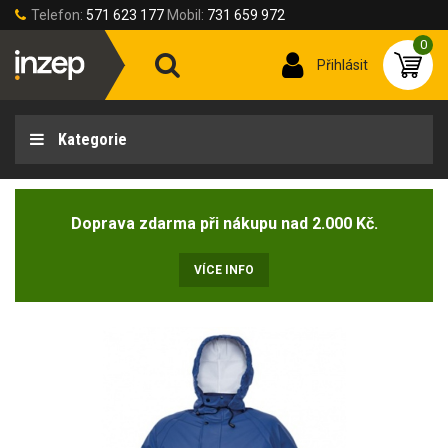
Telefon:
571 623 177
Mobil:
731 659 972
0
Přihlásit
Kategorie
Doprava zdarma při nákupu nad 2.000 Kč.
VÍCE INFO