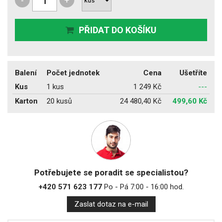
-
+
PŘIDAT DO KOŠÍKU
Balení
Počet jednotek
Cena
Ušetříte
Kus
1 kus
1 249 Kč
---
Karton
20 kusů
24 480,40 Kč
499,60 Kč
Potřebujete se poradit se specialistou?
+420 571 623 177
Po - Pá 7:00 - 16:00 hod.
Zaslat dotaz na e-mail