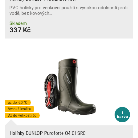
PVC holínky pro venkovní použití s vysokou odolností proti
vodě, bez kovových…
Skladem
337 Kč
až do -20 °C
Vysoká kvalita
1
Až do velikosti 50
barva
Holínky DUNLOP Purofort+ O4 CI SRC