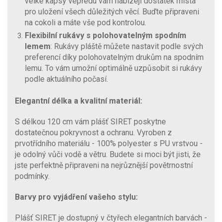
velké kapsy vepředu vám nabízejí dostatek místa
pro uložení všech důležitých věcí. Buďte připraveni
na cokoli a máte vše pod kontrolou.
Flexibilní rukávy s polohovatelným spodním
lemem
: Rukávy pláště můžete nastavit podle svých
preferencí díky polohovatelným drukům na spodním
lemu. To vám umožní optimálně uzpůsobit si rukávy
podle aktuálního počasí.
Elegantní délka a kvalitní materiál:
S délkou 120 cm vám plášť SIRET poskytne
dostatečnou pokryvnost a ochranu. Vyroben z
prvotřídního materiálu - 100% polyester s PU vrstvou -
je odolný vůči vodě a větru. Budete si moci být jisti, že
jste perfektně připraveni na nejrůznější povětrnostní
podmínky.
Barvy pro vyjádření vašeho stylu:
Plášť SIRET je dostupný v čtyřech elegantních barvách -