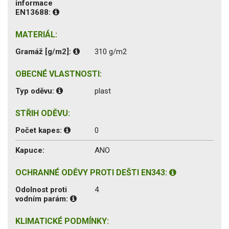
informace
EN13688:
MATERIÁL:
Gramáž [g/m2]:
310 g/m2
OBECNÉ VLASTNOSTI:
Typ oděvu:
plast
STŘIH ODĚVU:
Počet kapes:
0
Kapuce:
ANO
OCHRANNÉ ODĚVY PROTI DEŠTI EN343:
Odolnost proti
4
vodním parám:
KLIMATICKÉ PODMÍNKY: