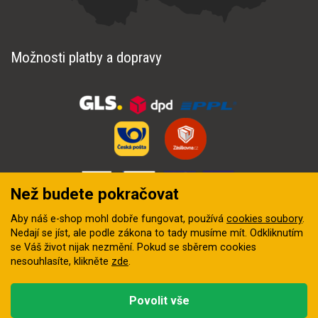
Možnosti platby a dopravy
Než budete pokračovat
Aby náš e-shop mohl dobře fungovat, používá
cookies soubory
.
Nedají se jíst, ale podle zákona to tady musíme mít. Odkliknutím
se Váš život nijak nezmění. Pokud se sběrem cookies
nesouhlasíte, klikněte
zde
.
© 2018–2026 INZEP CENTRUM, s.r.o. Všechna práva vyhrazena
Povolit vše
Vytvořila
digitální agentura FEO