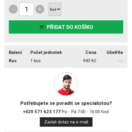
-
+
PŘIDAT DO KOŠÍKU
Balení
Počet jednotek
Cena
Ušetříte
Kus
1 kus
943 Kč
---
Potřebujete se poradit se specialistou?
+420 571 623 177
Po - Pá 7:00 - 16:00 hod.
Zaslat dotaz na e-mail