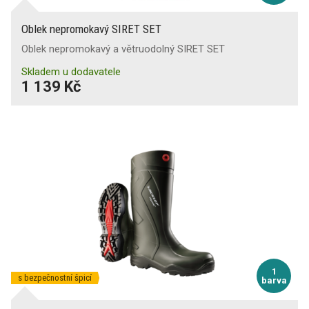
Oblek nepromokavý SIRET SET
Oblek nepromokavý a větruodolný SIRET SET
Skladem u dodavatele
1 139 Kč
1
s bezpečnostní špicí
barva