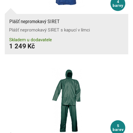
4
barvy
Plášť nepromokavý SIRET
Plášť nepromokavý SIRET s kapucí v límci
Skladem u dodavatele
1 249 Kč
5
barev