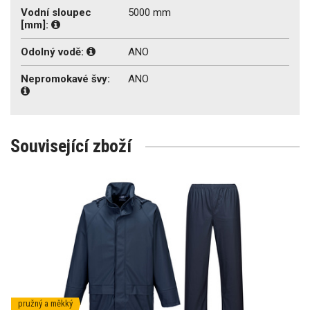
Vodní sloupec
5000 mm
[mm]:
Odolný vodě:
ANO
Nepromokavé švy:
ANO
Související zboží
pružný a měkký