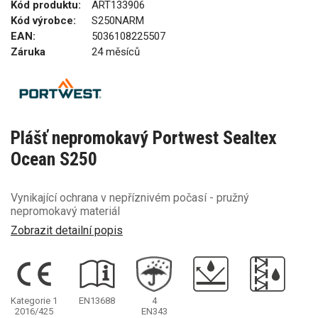
Kód produktu:
ART133906
Kód výrobce:
S250NARM
EAN:
5036108225507
Záruka
24 měsíců
Plášť nepromokavý Portwest Sealtex
Ocean S250
Vynikající ochrana v nepříznivém počasí - pružný
nepromokavý materiál
Zobrazit detailní popis
Kategorie 1
EN13688
4
2016/425
EN343