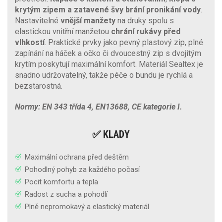
krytým zipem a zatavené švy brání pronikání vody
.
Nastavitelné
vnější manžety
na druky spolu s
elastickou vnitřní manžetou
chrání rukávy před
vlhkostí
. Praktické prvky jako pevný plastový zip, plné
zapínání na háček a očko či dvoucestný zip s dvojitým
krytím poskytují maximální komfort. Materiál Sealtex je
snadno udržovatelný, takže péče o bundu je rychlá a
bezstarostná.
Normy: EN 343 třída 4, EN13688, CE kategorie I.
✅ KLADY
Maximální ochrana před deštěm
Pohodlný pohyb za každého počasí
Pocit komfortu a tepla
Radost z sucha a pohodlí
Plně nepromokavý a elastický materiál