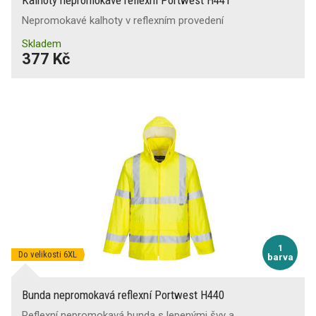
Nepromokavé kalhoty v reflexním provedení
Skladem
377 Kč
1
Do velikosti 6XL
barva
Bunda nepromokavá reflexní Portwest H440
Reflexní nepromokavá bunda s lepenými švy a