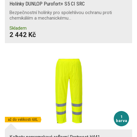
Holínky DUNLOP Purofort+ S5 CI SRC
Bezpečnostní holínky pro spolehlivou ochranu proti
chemikáliím a mechanickému…
Skladem
2 442 Kč
1
až do velikosti 6XL
barva
Kalhoty nepromokavé reflexní Portwest H441