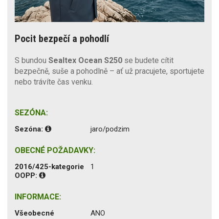
Pocit bezpečí a pohodlí
S bundou
Sealtex Ocean S250
se budete cítit
bezpečně, suše a pohodlně – ať už pracujete, sportujete
nebo trávíte čas venku.
SEZÓNA:
Sezóna:
jaro/podzim
OBECNÉ POŽADAVKY:
2016/425-kategorie
1
OOPP:
INFORMACE:
Všeobecné
ANO