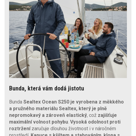
Bunda, která vám dodá jistotu
Bunda
Sealtex Ocean S250
je vyrobena z měkkého
a pružného materiálu Sealtex, který je plně
nepromokavý a zároveň elastický
, což
zajišťuje
maximální volnost pohybu
.
Vysoká odolnost proti
roztržení
zaručuje dlouhou životnost i v náročném
prostředí.
Kapuce s kšiltem a stahováním
,
klopa s