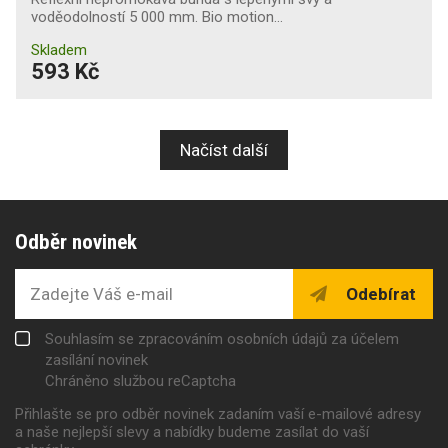
voděodolností 5 000 mm. Bio motion…
Skladem
593 Kč
Načíst další
Odběr novinek
Odebírat
Souhlasím se zpracováním osobních údajů za účelem
zasílání novinek
Chráněno službou reCaptcha
Přihlašte se pro odběr novinek zadaním vaší e-mailové adresy
a naše nejlepší slevy a nabídky budeme zasílat do vaší