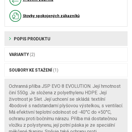
Stovky spokojených zákazníků
POPIS PRODUKTU
VARIANTY
(2)
SOUBORY KE STAŽENÍ
(1)
Ochranná přilba JSP EVO 8 EVOLUTION. Její hmotnost
činí 550g. Je složena z polyethylenu HDPE. Její
životnost je 5let. Její uchcení se skládá: textilní
4bodové s nadstandarní plyšovou výstelkou, s ventilací.
Má efektivní teplotní odolnost od -40°C do +50°C,
ochranu proti bočnímu nárazu. Přilba má dostatečnou
vložku z polystyrenu, její potní páska je ze speciální
měkčené tkaniny. Spňuje také ochranu proti