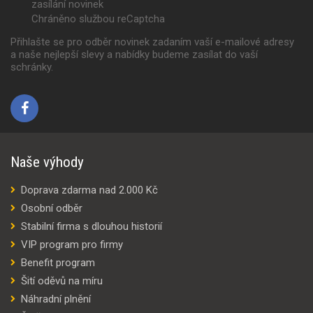
zasílání novinek
Chráněno službou reCaptcha
Přihlašte se pro odběr novinek zadaním vaší e-mailové adresy
a naše nejlepší slevy a nabídky budeme zasílat do vaší
schránky.
Naše výhody
Doprava zdarma nad 2.000 Kč
Osobní odběr
Stabilní firma s dlouhou historií
VIP program pro firmy
Benefit program
Šití oděvů na míru
Náhradní plnění