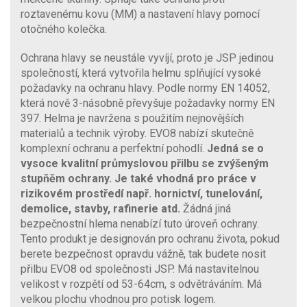
roztavenému kovu (MM) a nastavení hlavy pomocí
otočného kolečka.
Ochrana hlavy se neustále vyvíjí, proto je JSP jedinou
společností, která vytvořila helmu splňující vysoké
požadavky na ochranu hlavy. Podle normy EN 14052,
která nově 3-násobně převyšuje požadavky normy EN
397. Helma je navržena s použitím nejnovějších
materialů a technik výroby. EVO8 nabízí skutečně
komplexní ochranu a perfektní pohodlí.
Jedná se o
vysoce kvalitní průmyslovou přilbu se zvýšeným
stupňěm ochrany. Je také vhodná pro práce v
rizikovém prostředí např. hornictví, tunelování,
demolice, stavby, rafinerie atd.
Žádná jiná
bezpečnostní hlema nenabízí tuto úroveň ochrany.
Tento produkt je designován pro ochranu života, pokud
berete bezpečnost opravdu vážně, tak budete nosit
přilbu EVO8 od společnosti JSP. Má nastavitelnou
velikost v rozpětí od 53-64cm, s odvětráváním. Má
velkou plochu vhodnou pro potisk logem.