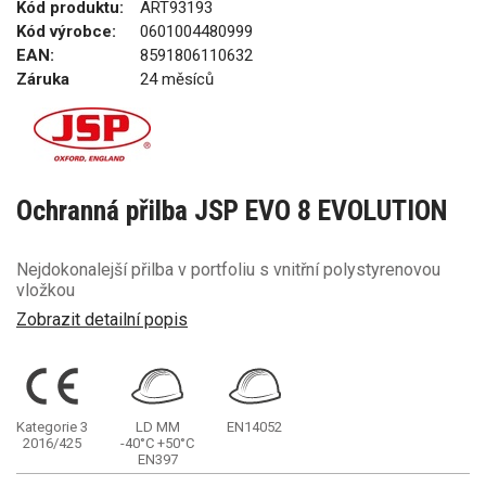
Kód produktu:
ART93193
Kód výrobce:
0601004480999
EAN:
8591806110632
Záruka
24 měsíců
Ochranná přilba JSP EVO 8 EVOLUTION
Nejdokonalejší přilba v portfoliu s vnitřní polystyrenovou
vložkou
Zobrazit detailní popis
Kategorie 3
LD
MM
EN14052
2016/425
-40°C
+50°C
EN397