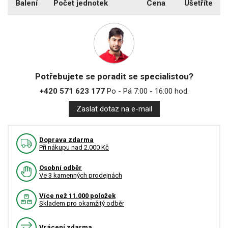
Balení
Počet jednotek
Cena
Ušetříte
Potřebujete se poradit se specialistou?
+420 571 623 177
Po - Pá 7:00 - 16:00 hod.
Zaslat dotaz na e-mail
Doprava zdarma
Pří nákupu nad 2.000 Kč
Osobní odběr
Ve 3 kamenných prodejnách
Více než 11.000 položek
Skladem pro okamžitý odběr
Vrácení zdarma