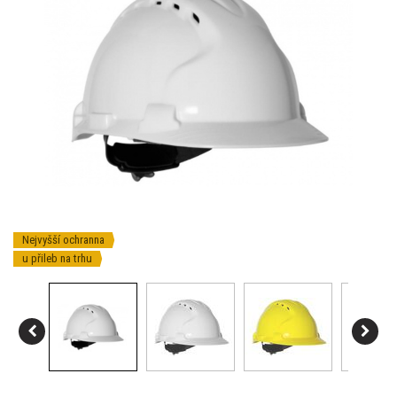
Nejvyšší ochranna
u přileb na trhu