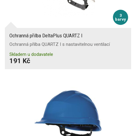
3
barvy
Ochranná přilba DeltaPlus QUARTZ I
Ochranná přilba QUARTZ I s nastavitelnou ventilací
Skladem u dodavatele
191 Kč