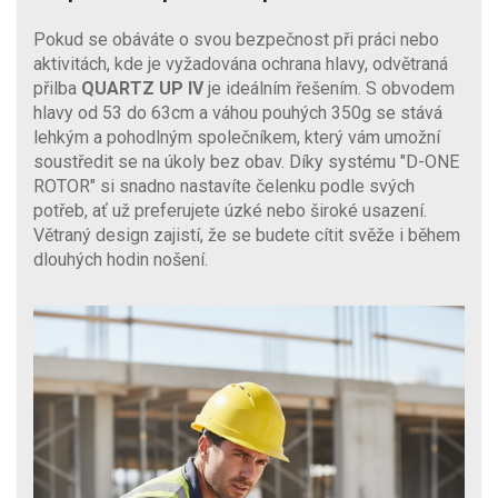
Pokud se obáváte o svou bezpečnost při práci nebo
aktivitách, kde je vyžadována ochrana hlavy, odvětraná
přilba
QUARTZ UP IV
je ideálním řešením. S obvodem
hlavy od 53 do 63cm a váhou pouhých 350g se stává
lehkým a pohodlným společníkem, který vám umožní
soustředit se na úkoly bez obav. Díky systému "D-ONE
ROTOR" si snadno nastavíte čelenku podle svých
potřeb, ať už preferujete úzké nebo široké usazení.
Větraný design zajistí, že se budete cítit svěže i během
dlouhých hodin nošení.