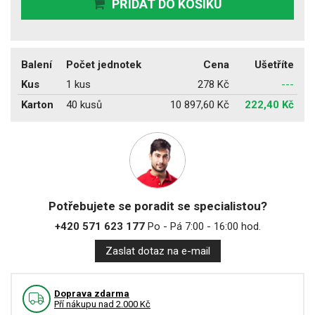
PŘIDAT DO KOŠÍKU
Balení
Počet jednotek
Cena
Ušetříte
Kus
1 kus
278 Kč
---
Karton
40 kusů
10 897,60 Kč
222,40 Kč
Potřebujete se poradit se specialistou?
+420 571 623 177
Po - Pá 7:00 - 16:00 hod.
Zaslat dotaz na e-mail
Doprava zdarma
Pří nákupu nad 2.000 Kč