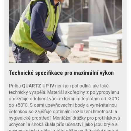
Technické specifikace pro maximální výkon
Přilba
QUARTZ UP IV
není jen pohodlná, ale také
technicky vyspělá. Materiál skořepiny z polypropylenu
poskytuje odolnost vůči extrémním teplotám od -30°C
do +50°C. S osmi upevňovacími body a vyměnitelnou
čelenkou se zajišťuje optimální rozložení hmotnosti a
hygienické prostředí. Montážní drážky pro protihluková
uchycení a široká škála příslušenství, jako jsou brýle a
ochrana sluchu, dělají z této přilby multifunkční nástroj