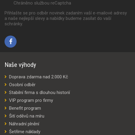
Chráněno službou reCaptcha
Přihlašte se pro odběr novinek zadaním vaší e-mailové adresy
a naše nejlepší slevy a nabídky budeme zasílat do vaší
schránky.
Naše výhody
Doprava zdarma nad 2.000 Kč
Osobní odběr
Stabilní firma s dlouhou historií
VIP program pro firmy
Benefit program
Šití oděvů na míru
Náhradní plnění
Šetříme náklady