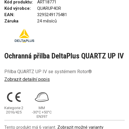
Kód produktu:
ART18771
Kód výrobce:
QUARUP4OR
EAN:
3295249175481
Záruka
24 měsíců
Ochranná přilba DeltaPlus QUARTZ UP IV
Přilba QUARTZ UP IV se systémem Rotor®
Zobrazit detailní popis
Kategorie 2
MM
2016/425
-30°C
+50°C
EN397
Tento produkt má 6 variant.
Zobrazit možné varianty