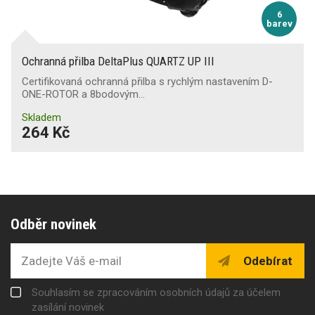
6
barev
Ochranná přilba DeltaPlus QUARTZ UP III
Certifikovaná ochranná přilba s rychlým nastavením D-
ONE-ROTOR a 8bodovým…
Skladem
264 Kč
Odběr novinek
Odebírat
Souhlasím se zpracováním osobních údajů za účelem
zasílání novinek