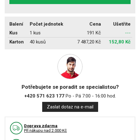
Balení
Počet jednotek
Cena
Ušetříte
Kus
1 kus
191 Kč
---
Karton
40 kusů
7 487,20 Kč
152,80 Kč
Potřebujete se poradit se specialistou?
+420 571 623 177
Po - Pá 7:00 - 16:00 hod.
Zaslat dotaz na e-mail
Doprava zdarma
Pří nákupu nad 2.000 Kč