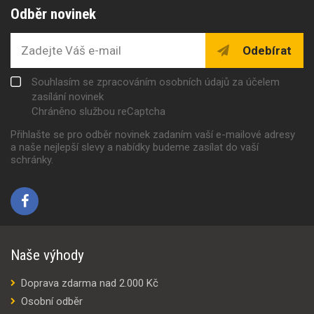
Odběr novinek
Odebírat
Souhlasím se zpracováním osobních údajů za účelem
zasílání novinek
Chráněno službou reCaptcha
Přihlašte se pro odběr novinek zadaním vaší e-mailové adresy
a naše nejlepší slevy a nabídky budeme zasílat do vaší
schránky.
Naše výhody
Doprava zdarma nad 2.000 Kč
Osobní odběr