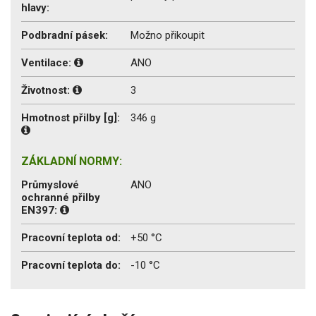
hlavy:
Podbradní pásek:
Možno přikoupit
Ventilace:
ANO
Životnost:
3
Hmotnost přilby [g]:
346 g
ZÁKLADNÍ NORMY:
Průmyslové
ANO
ochranné přilby
EN397:
Pracovní teplota od:
+50 °C
Pracovní teplota do:
-10 °C