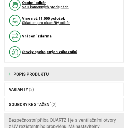
Osobní odběr
Ve 3 kamenných prodejnách
Více než 11.000 položek
Skladem pro okamžitý odběr
Vrácení zdarma
Stovky spokojených zákazníků
POPIS PRODUKTU
VARIANTY
(3)
SOUBORY KE STAŽENÍ
(2)
Bezpečnostní přilba QUARTZ I je s ventilačními otvory
z UV rezistentního propylénu. Má nastavitelný