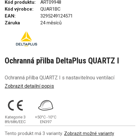
Kód produktu:
ART09948
Kód výrobce:
QUAR1BC
EAN:
3295249124571
Záruka
24 měsíců
Ochranná přilba DeltaPlus QUARTZ I
Ochranná přilba QUARTZ I s nastavitelnou ventilací
Zobrazit detailní popis
Kategorie 3
+50°C
-10°C
89/686/EEC
EN397
Tento produkt má 3 varianty.
Zobrazit možné varianty