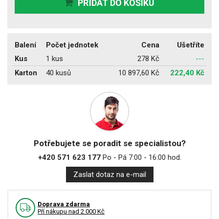
PŘIDAT DO KOŠÍKU
Balení
Počet jednotek
Cena
Ušetříte
Kus
1 kus
278 Kč
---
Karton
40 kusů
10 897,60 Kč
222,40 Kč
Potřebujete se poradit se specialistou?
+420 571 623 177
Po - Pá 7:00 - 16:00 hod.
Zaslat dotaz na e-mail
Doprava zdarma
Pří nákupu nad 2.000 Kč