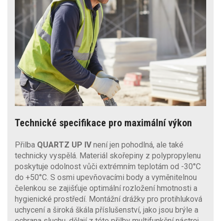
Technické specifikace pro maximální výkon
Přilba
QUARTZ UP IV
není jen pohodlná, ale také
technicky vyspělá. Materiál skořepiny z polypropylenu
poskytuje odolnost vůči extrémním teplotám od -30°C
do +50°C. S osmi upevňovacími body a vyměnitelnou
čelenkou se zajišťuje optimální rozložení hmotnosti a
hygienické prostředí. Montážní drážky pro protihluková
uchycení a široká škála příslušenství, jako jsou brýle a
ochrana sluchu, dělají z této přilby multifunkční nástroj