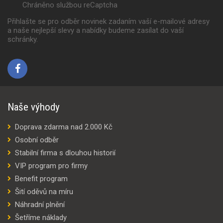
Chráněno službou reCaptcha
Přihlašte se pro odběr novinek zadaním vaší e-mailové adresy
a naše nejlepší slevy a nabídky budeme zasílat do vaší
schránky.
Naše výhody
Doprava zdarma nad 2.000 Kč
Osobní odběr
Stabilní firma s dlouhou historií
VIP program pro firmy
Benefit program
Šití oděvů na míru
Náhradní plnění
Šetříme náklady