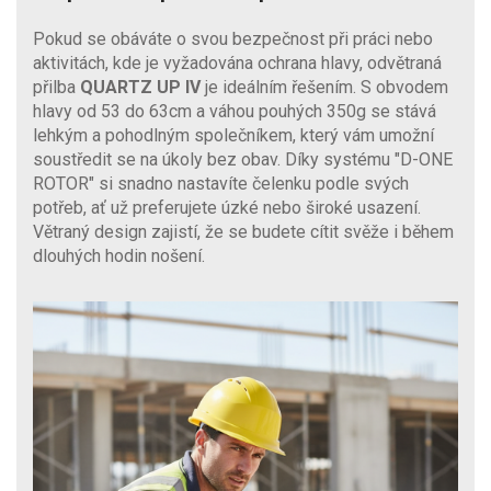
Pokud se obáváte o svou bezpečnost při práci nebo
aktivitách, kde je vyžadována ochrana hlavy, odvětraná
přilba
QUARTZ UP IV
je ideálním řešením. S obvodem
hlavy od 53 do 63cm a váhou pouhých 350g se stává
lehkým a pohodlným společníkem, který vám umožní
soustředit se na úkoly bez obav. Díky systému "D-ONE
ROTOR" si snadno nastavíte čelenku podle svých
potřeb, ať už preferujete úzké nebo široké usazení.
Větraný design zajistí, že se budete cítit svěže i během
dlouhých hodin nošení.