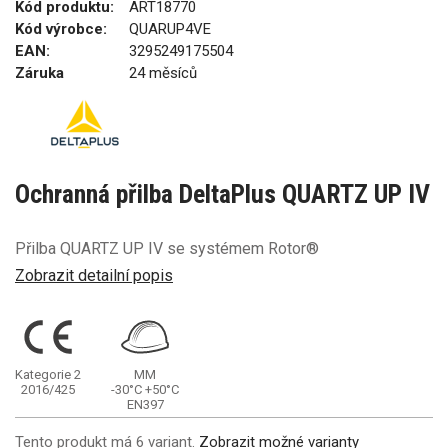
Kód produktu:
ART18770
Kód výrobce:
QUARUP4VE
EAN:
3295249175504
Záruka
24 měsíců
Ochranná přilba DeltaPlus QUARTZ UP IV
Přilba QUARTZ UP IV se systémem Rotor®
Zobrazit detailní popis
Kategorie 2
MM
2016/425
-30°C
+50°C
EN397
Tento produkt má 6 variant.
Zobrazit možné varianty