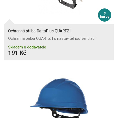
3
barvy
Ochranná přilba DeltaPlus QUARTZ I
Ochranná přilba QUARTZ I s nastavitelnou ventilací
Skladem u dodavatele
191 Kč