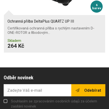
6
barev
Ochranná přilba DeltaPlus QUARTZ UP III
Certifikovaná ochranná přilba s rychlým nastavením D-
ONE-ROTOR a 8bodovým…
Skladem
264 Kč
Odběr novinek
Odebírat
Souhlasím se zpracováním osobních údajů za účelem
zasílání novinek