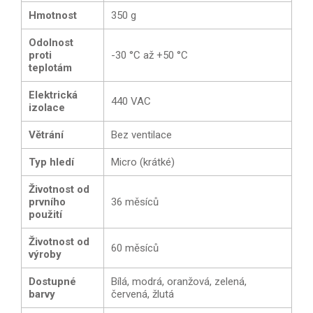
Hmotnost
350 g
Odolnost
proti
-30 °C až +50 °C
teplotám
Elektrická
440 VAC
izolace
Větrání
Bez ventilace
Typ hledí
Micro (krátké)
Životnost od
prvního
36 měsíců
použití
Životnost od
60 měsíců
výroby
Dostupné
Bílá, modrá, oranžová, zelená,
barvy
červená, žlutá