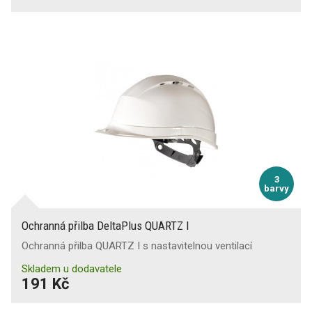
3
barvy
Ochranná přilba DeltaPlus QUARTZ I
Ochranná přilba QUARTZ I s nastavitelnou ventilací
Skladem u dodavatele
191 Kč