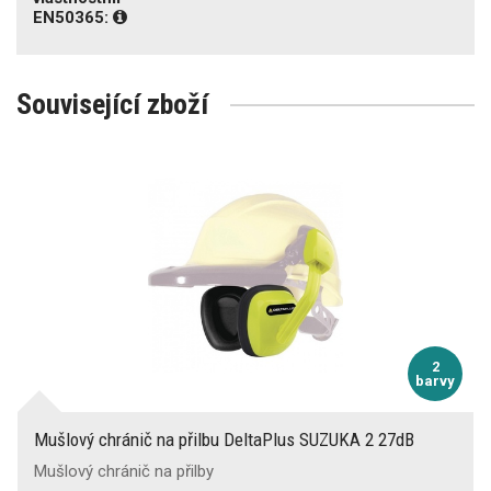
EN50365:
Související zboží
2
barvy
Mušlový chránič na přilbu DeltaPlus SUZUKA 2 27dB
Mušlový chránič na přilby