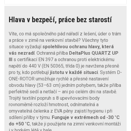
Hlava v bezpečí, práce bez starostí
Víte, co má společného pád nářadí z lešení, úder o trám
a práce v zimě na venkovní stavbě? Všechny tyto
situace vyžadují
spolehlivou ochranu hlavy, která
vás nezradí
. Ochranná přilba
DeltaPlus QUARTZ UP
III
s certifikací EN 397 a ochranou proti elektrickému
napětí do 440 V (EN 50365, třída 0) je navržena přesně
pro ty, kdo potřebují
jistotu v každé situaci
. Systém D-
ONE-ROTOR umožňuje rychlé a přesné nastavení
obvodu hlavy (53–63 cm) jedním pohybem, takže přilba
perfektně sedí a netlačí – ani po celém dni na stavbě.
Trojitý textilní popruh s 8 upevňovacími body
rovnoměrně rozloží hmotnost, odnímatelná a
omyvatelná čelenka z EVA pěny zajistí hygienu i při
sdílení přilby v týmu.
Funguje v extrémech od -30 °C
do +50 °C
, takže ji použijete na zimní venkovní montáži
i v horkém létě v hale.