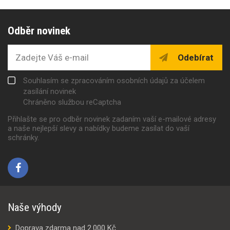
Odběr novinek
Odebírat
Souhlasím se zpracováním osobních údajů za účelem
zasílání novinek
Chráněno službou reCaptcha
Přihlašte se pro odběr novinek zadaním vaší e-mailové adresy
a naše nejlepší slevy a nabídky budeme zasílat do vaší
schránky.
Naše výhody
Doprava zdarma nad 2.000 Kč