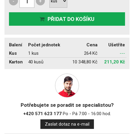
-
+
PŘIDAT DO KOŠÍKU
Balení
Počet jednotek
Cena
Ušetříte
Kus
1 kus
264 Kč
---
Karton
40 kusů
10 348,80 Kč
211,20 Kč
Potřebujete se poradit se specialistou?
+420 571 623 177
Po - Pá 7:00 - 16:00 hod.
Zaslat dotaz na e-mail