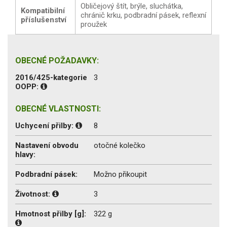
Obličejový štít, brýle, sluchátka,
Kompatibilní
chránič krku, podbradní pásek, reflexní
příslušenství
proužek
OBECNÉ POŽADAVKY:
2016/425-kategorie
3
OOPP:
OBECNÉ VLASTNOSTI:
Uchycení přilby:
8
Nastavení obvodu
otočné kolečko
hlavy:
Podbradní pásek:
Možno přikoupit
Životnost:
3
Hmotnost přilby [g]:
322 g