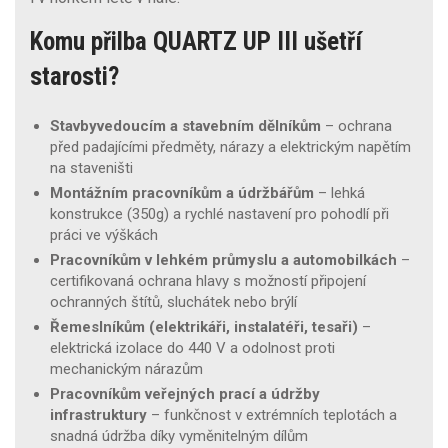
Komu přilba QUARTZ UP III ušetří
starosti?
Stavbyvedoucím a stavebním dělníkům
– ochrana
před padajícími předměty, nárazy a elektrickým napětím
na staveništi
Montážním pracovníkům a údržbářům
– lehká
konstrukce (350g) a rychlé nastavení pro pohodlí při
práci ve výškách
Pracovníkům v lehkém průmyslu a automobilkách
–
certifikovaná ochrana hlavy s možností připojení
ochranných štítů, sluchátek nebo brýlí
Řemeslníkům (elektrikáři, instalatéři, tesaři)
–
elektrická izolace do 440 V a odolnost proti
mechanickým nárazům
Pracovníkům veřejných prací a údržby
infrastruktury
– funkčnost v extrémních teplotách a
snadná údržba díky vyměnitelným dílům