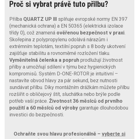
Proč si vybrat právě tuto přilbu?
Přilba
QUARTZ UP III
splňuje evropské normy EN 397
(mechanická ochrana) a EN 50365 (elektrická izolace
třídy 0), což znamená
ověřenou bezpečnost v praxi
.
Skořepina z polypropylenu odolává nárazům i
extrémním teplotám, textilní popruh s 8 body ukotvení
zajišťuje stabilitu a rovnoměrné rozložení tlaku.
Vyměnitelná čelenka a popruh
prodlužují životnost
přilby a umožňují sdílení v týmu bez hygienických
kompromisů. Systém D-ONE-ROTOR je intuitivní –
nastavíte obvod hlavy za pár sekund, bez nutnosti
sundávat přilbu. Díky montážním drážkám můžete přilbu
rozšířit o obličejový štít, sluchátka nebo brýle podle
potřeb vaší práce.
Životnost 36 měsíců od prvního
použití a 60 měsíců od výroby
garantuje dlouhodobou
investici do bezpečnosti.
Ochraňte svou hlavu profesionálně –
vyberte si