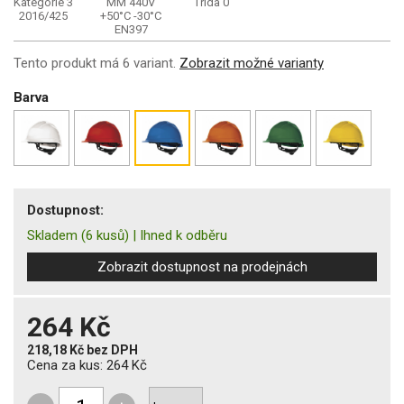
Kategorie 3
MM
440V
Třída 0
2016/425
+50°C
-30°C
EN397
Tento produkt má 6 variant.
Zobrazit možné varianty
Barva
Dostupnost:
Skladem
(6 kusů)
|
Ihned k odběru
Zobrazit dostupnost na prodejnách
264 Kč
218,18 Kč
bez DPH
Cena za kus:
264 Kč