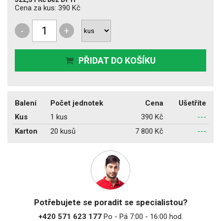
Cena za kus:
390 Kč
-
+
PŘIDAT DO KOŠÍKU
Balení
Počet jednotek
Cena
Ušetříte
Kus
1 kus
390 Kč
---
Karton
20 kusů
7 800 Kč
---
Potřebujete se poradit se specialistou?
+420 571 623 177
Po - Pá 7:00 - 16:00 hod.