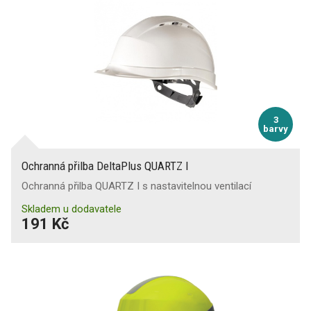
3
barvy
Ochranná přilba DeltaPlus QUARTZ I
Ochranná přilba QUARTZ I s nastavitelnou ventilací
Skladem u dodavatele
191 Kč