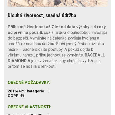
Dlouhá životnost, snadná údržba
Přilba má životnost až 7 let od data výroby a 4 roky
od prvního použití
, což z ní dělá dlouhodobou investici
do bezpečí. Vyměnitelná čelenka zvyšuje hygienu a
umožňuje snadnou údržbu. Stačí jemný čisticí roztok a
hadřík – žádné složité postupy. A pokud dojde k
většímu nárazu, přilbu jednoduše vyměníte.
BASEBALL
DIAMOND V
je navržena tak, aby chránila, vydržela a
přitom se nosila s lehkostí.
OBECNÉ POŽADAVKY:
2016/425-kategorie
3
OOPP:
OBECNÉ VLASTNOSTI: