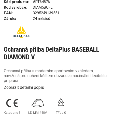
Kód produktu:
ART64876
Kód výrobce:
DIAM5BCFL
EAN:
3295249139551
Záruka
24 měsíců
Ochranná přilba DeltaPlus BASEBALL
DIAMOND V
Ochranná přilba s moderním sportovním vzhledem,
navržená pro nošení kšiltem dozadu a maximální flexibilitu
při práci
Zobrazit detailní popis
Kategorie 3
LD
MM
440V
Třída 0