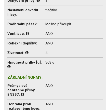
Uchycení přilby:
8
Nastavení obvodu
tlačítko
hlavy:
Podbradní pásek:
Možno přikoupit
Ventilace:
ANO
Reflexní doplňky:
ANO
Životnost:
4
Hmotnost přilby [g]:
368 g
ZÁKLADNÍ NORMY:
Průmyslové
ANO
ochranné přilby
EN397:
Ochrana proti
ANO
roztavenému kovu: