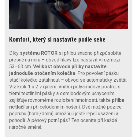
Komfort, který si nastavíte podle sebe
Díky
systému ROTOR
si přilbu snadno přizpůsobíte
přesně na míru – obvod hlavy lze nastavit v rozmezí
53–63 cm.
Velikost obvodu přilby nastavíte
jednoduše otočením kolečka
. Pro povolení pásku
stačí kolečko zatáhnout – obvod se automaticky zvětší.
Viz krok 1 a 2 v galerii. Vnitřní polyamidový postroj s
třemi textilními pásky a osmibodovým uchycením
zajišťuje rovnoměrné rozložení hmotnosti, takže
přilba
netlačí
ani při celodenním nošení. Dvě možné pozice
popruhu (horní/dolní) umožňují ještě lepší usazení a
pohodlí. A pěnový potní pás? Ten oceníte při každé
náročné směně.