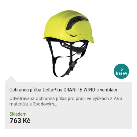
5
barev
Ochranná přilba DeltaPlus GRANITE WIND s ventilací
Odvětrávaná ochranná přilba pro práci ve výškách z ABS
materiálu s 3bodovým…
Skladem
763 Kč