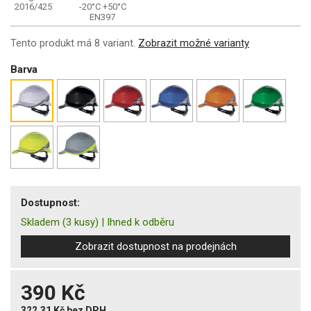
2016/425
-20°C
+50°C
EN397
Tento produkt má 8 variant.
Zobrazit možné varianty
Barva
Dostupnost:
Skladem
(3 kusy)
|
Ihned k odběru
Zobrazit dostupnost na prodejnách
390 Kč
322,31 Kč
bez DPH