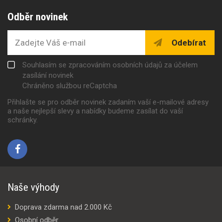
Odběr novinek
Odebírat
Souhlasím se zpracováním osobních údajů za účelem
zasílání novinek
Chráněno službou reCaptcha
Přihlašte se pro odběr novinek zadaním vaší e-mailové adresy
a naše nejlepší slevy a nabídky budeme zasílat do vaší
schránky.
Naše výhody
Doprava zdarma nad 2.000 Kč
Osobní odběr