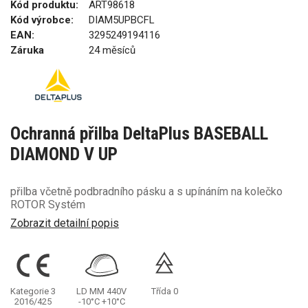
Kód produktu:
ART98618
Kód výrobce:
DIAM5UPBCFL
EAN:
3295249194116
Záruka
24 měsíců
Ochranná přilba DeltaPlus BASEBALL
DIAMOND V UP
přilba včetně podbradního pásku a s upínáním na kolečko
ROTOR Systém
Zobrazit detailní popis
Kategorie 3
LD
MM
440V
Třída 0
2016/425
-10°C
+10°C