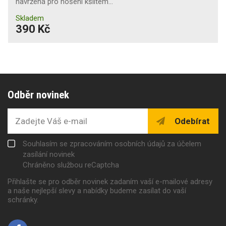
navržená pro nošení kšiltem…
Skladem
390 Kč
Odběr novinek
Odebírat
Souhlasím se zpracováním osobních údajů za účelem
zasílání novinek
Chráněno službou reCaptcha
Přihlašte se pro odběr novinek zadaním vaší e-mailové adresy
a naše nejlepší slevy a nabídky budeme zasílat do vaší
schránky.