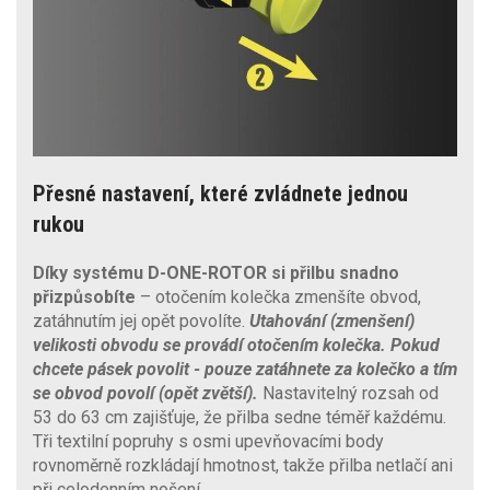
Přesné nastavení, které zvládnete jednou
rukou
Díky systému D-ONE-ROTOR si přilbu snadno
přizpůsobíte
– otočením kolečka zmenšíte obvod,
zatáhnutím jej opět povolíte.
Utahování (zmenšení)
velikosti obvodu se provádí otočením kolečka. Pokud
chcete pásek povolit - pouze zatáhnete za kolečko a tím
se obvod povolí (opět zvětší).
Nastavitelný rozsah od
53 do 63 cm zajišťuje, že přilba sedne téměř každému.
Tři textilní popruhy s osmi upevňovacími body
rovnoměrně rozkládají hmotnost, takže přilba netlačí ani
při celodenním nošení.