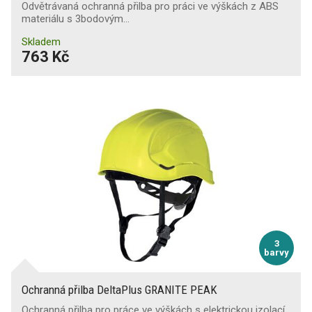
Odvětrávaná ochranná přilba pro práci ve výškách z ABS
materiálu s 3bodovým…
Skladem
763 Kč
3
barvy
Ochranná přilba DeltaPlus GRANITE PEAK
Ochranná přilba pro práce ve výškách s elektrickou izolací