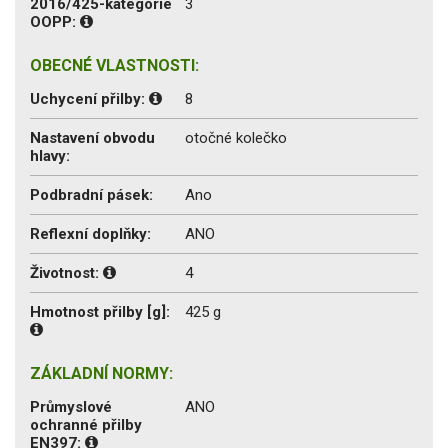
2016/425-kategorie
3
OOPP:
OBECNÉ VLASTNOSTI:
Uchycení přilby:
8
Nastavení obvodu
otočné kolečko
hlavy:
Podbradní pásek:
Ano
Reflexní doplňky:
ANO
Životnost:
4
Hmotnost přilby [g]:
425 g
ZÁKLADNÍ NORMY:
Průmyslové
ANO
ochranné přilby
EN397: