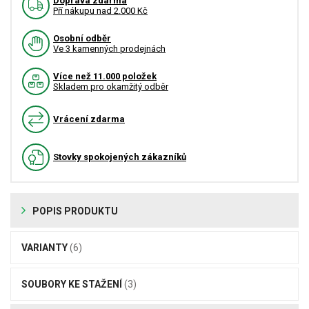
Doprava zdarma
Pří nákupu nad 2.000 Kč
Osobní odběr
Ve 3 kamenných prodejnách
Více než 11.000 položek
Skladem pro okamžitý odběr
Vrácení zdarma
Stovky spokojených zákazníků
POPIS PRODUKTU
VARIANTY
(6)
SOUBORY KE STAŽENÍ
(3)