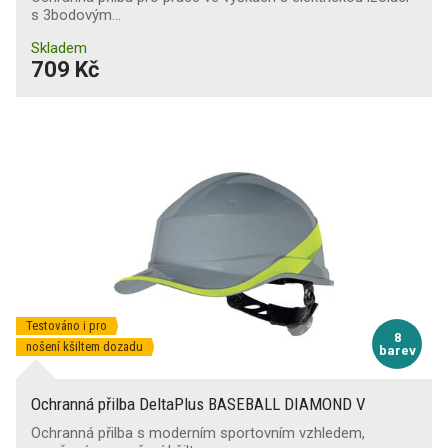
s 3bodovým…
Skladem
709 Kč
Testováno i pro
8
nošení kšiltem dozadu
barev
Ochranná přilba DeltaPlus BASEBALL DIAMOND V
Ochranná přilba s moderním sportovním vzhledem,