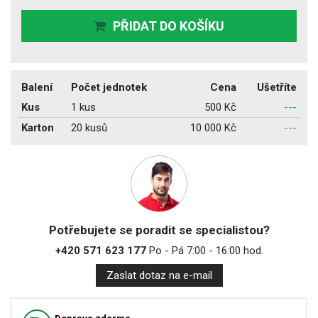
PŘIDAT DO KOŠÍKU
Balení
Počet jednotek
Cena
Ušetříte
Kus
1 kus
500 Kč
---
Karton
20 kusů
10 000 Kč
---
Potřebujete se poradit se specialistou?
+420 571 623 177
Po - Pá 7:00 - 16:00 hod.
Zaslat dotaz na e-mail