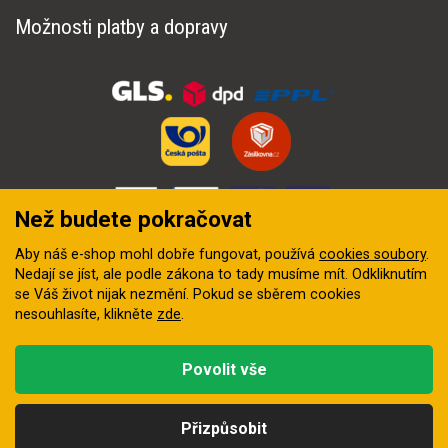
Možnosti platby a dopravy
Než budete pokračovat
Aby náš e-shop mohl dobře fungovat, používá
cookies soubory
.
Nedají se jíst, ale podle zákona to tady musíme mít. Odkliknutím
se Váš život nijak nezmění. Pokud se sběrem cookies
nesouhlasíte, klikněte
zde
.
© 2018–2026 INZEP CENTRUM, s.r.o. Všechna práva vyhrazena
Povolit vše
Vytvořila
digitální agentura FEO
Přizpůsobit