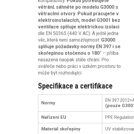
kompatibility.
Pokud potřebujete
větrání
,
sáhněte po modelu G3000 s
větracími otvory
.
Pokud pracujete v
elektroinstalacích, model G3001 bez
ventilace splňuje elektrickou izolaci
dle EN 50365 (440 V AC). A ještě jedna
věc, která není samozřejmost:
G3000
splňuje požadavky normy
EN 397 i se
skořepinou otočenou o 180°
– přilba
nasazená naopak stále chrání. Pro
svářeče nebo práci v úzkém prostoru to
může být rozhodující.
Specifikace a certifikace
EN 397:2012+A
Normy
(pouze G300
Nařízení EU
PPE Regulatio
Materiál skořepiny
UV stabilizov