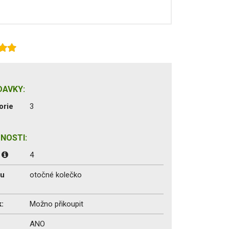
DAVKY:
orie
3
NOSTI:
:
4
du
otočné kolečko
:
Možno přikoupit
ANO