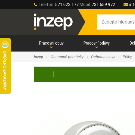
Telefon:
571 623 177
Mobil:
731 659 972
in
Pracovní obuv
Pracovní oděvy
Oc
Inzep
Ochranné pomůcky
Ochrana hlavy
Přilby