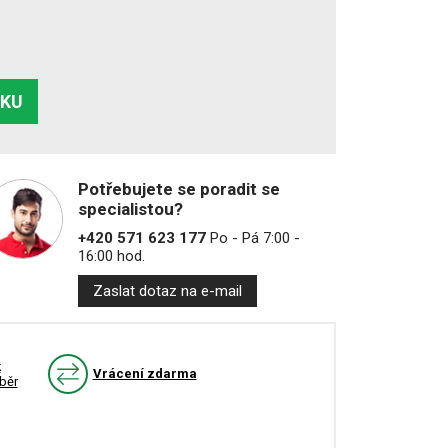
ÍKU
Potřebujete se poradit se
specialistou?
+420 571 623 177
Po - Pá 7:00 -
16:00 hod.
Zaslat dotaz na e-mail
k
Vrácení zdarma
běr