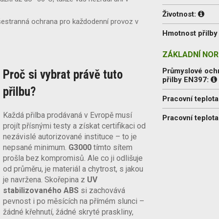
Životnost:
estranná ochrana pro každodenní provoz v
Hmotnost přilby 
ZÁKLADNÍ NOR
Průmyslové och
Proč si vybrat právě tuto
přilby EN397:
přilbu?
Pracovní teplota
Každá přilba prodávaná v Evropě musí
Pracovní teplota
projít přísnými testy a získat certifikaci od
nezávislé autorizované instituce – to je
nepsané minimum.
G3000
tímto sítem
prošla bez kompromisů. Ale co ji odlišuje
od průměru, je materiál a chytrost, s jakou
je navržena. Skořepina z
UV
stabilizovaného ABS
si zachovává
pevnost i po měsících na přímém slunci –
žádné křehnutí, žádné skryté praskliny,