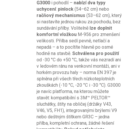
G3000
i pohodlí –
nabízí dva typy
uchycení
:
pinlock
(54–62 cm) nebo
račňový mechanismus
(53–62 cm), který
si nastavíte jednou rukou za pochodu, bez
sundávání přilby. Volitelně
lze doplnit
komfortní vložkou
M-956 pro zmenšení
velikosti. Přilba sedí pevně, netlačí a
nepadá – a to pocítíte hlavně po osmé
hodině na stavbě.
Schválena pro použití
od -30 °C do +50 °C, takže vás nezradí ani
v ledovém ránu na venkovní montáži, ani v
horkém provozu haly – norma EN 397 je
splněna při všech třech nízkoteplotních
zkouškách (-10 °C, -20 °C i -30 °C). G3000
je navíc platforma, na kterou můžete
stavět: kompatibilní s 3M™ PELTOR™
sluchátky, štíty na obličej (držáky V43,
V46, V5, FH1), integrovanými brýlemi V9
nebo deštným štítkem GR3C – jedna
přilba, kompletní ochrana, žádné řešení