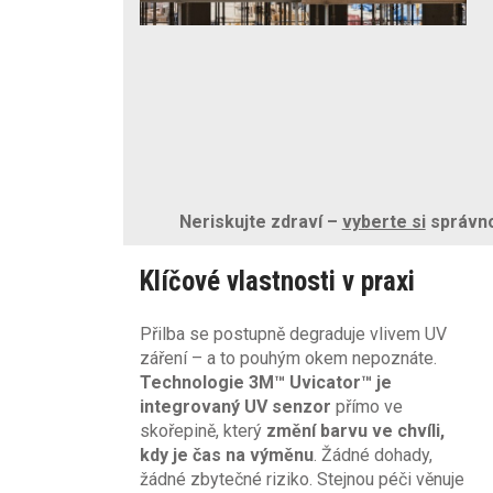
Neriskujte zdraví –
vyberte si
správnou
Klíčové vlastnosti v praxi
Přilba se postupně degraduje vlivem UV
záření – a to pouhým okem nepoznáte.
Technologie 3M™ Uvicator™ je
integrovaný UV senzor
přímo ve
skořepině, který
změní barvu ve chvíli,
kdy je čas na výměnu
. Žádné dohady,
žádné zbytečné riziko. Stejnou péči věnuje