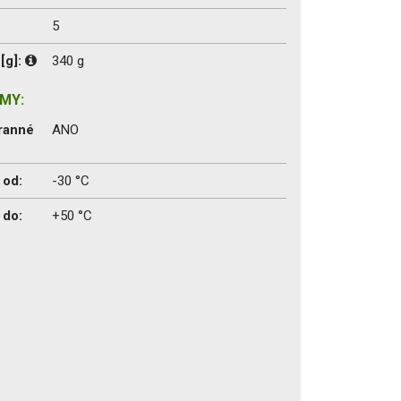
5
[g]:
340 g
MY:
ranné
ANO
 od:
-30 °C
 do:
+50 °C