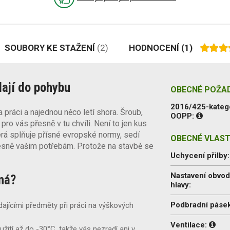
SOUBORY KE STAŽENÍ
(2)
HODNOCENÍ
(1)
dají do pohybu
OBECNÉ POŽA
2016/425-kateg
a práci a najednou něco letí shora. Šroub,
OOPP:
 pro vás přesně v tu chvíli. Není to jen kus
erá splňuje přísné evropské normy, sedí
OBECNÉ VLAST
esně vašim potřebám. Protože na stavbě se
Uchycení přilby
Nastavení obvo
aná?
hlavy:
Podbradní pásek
ajícími předměty při práci na výškových
Ventilace:
žití až do -30°C, takže vás nezradí ani v