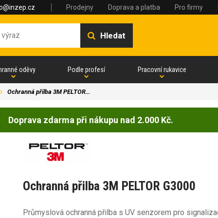
fo@inzep.cz
Prodejny
Doprava a platba
Pro firmy
Hledat
hranné oděvy
Podle profesí
Pracovní rukavice
Ochranná přilba 3M PELTOR…
Doprava zdarma při nákupu nad 2.000 Kč.
Ochranná přilba 3M PELTOR G3000
Průmyslová ochranná přilba s UV senzorem pro signalizac