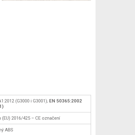
1:2012 (G3000 i G3001);
EN 50365:2002
1)
n (EU) 2016/425 – CE označení
aný ABS