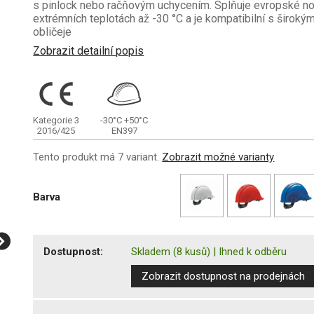
s pinlock nebo račňovým uchycením. Splňuje evropské nor
extrémních teplotách až -30 °C a je kompatibilní s široký
obličeje
Zobrazit detailní popis
Kategorie 3
-30°C
+50°C
2016/425
EN397
Tento produkt má 7 variant.
Zobrazit možné varianty
Barva
Dostupnost:
Skladem
(8 kusů)
|
Ihned k odběru
Zobrazit dostupnost na prodejnách