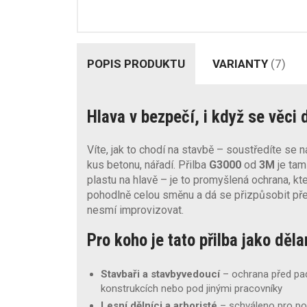
POPIS PRODUKTU
VARIANTY
(7)
Hlava v bezpečí, i když se věci 
Víte, jak to chodí na stavbě – soustředíte se n
kus betonu, nářadí. Přilba
G3000
od
3M
je tam
plastu na hlavě – je to promyšlená ochrana, kt
pohodlně celou směnu a dá se přizpůsobit př
nesmí improvizovat.
Pro koho je tato přilba jako děl
Stavbaři a stavbyvedoucí
– ochrana před pad
konstrukcích nebo pod jinými pracovníky
Lesní dělníci a arboristé
– schváleno pro pou