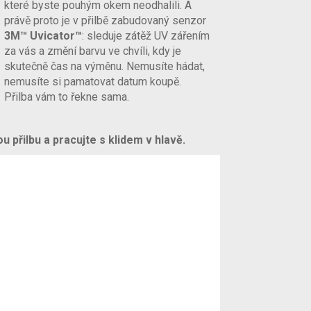
které byste pouhým okem neodhalili. A
právě proto je v přilbě zabudovaný senzor
3M™ Uvicator™
: sleduje zátěž UV zářením
za vás a změní barvu ve chvíli, kdy je
skutečně čas na výměnu. Nemusíte hádat,
nemusíte si pamatovat datum koupě.
Přilba vám to řekne sama.
 přilbu a pracujte s klidem v hlavě.