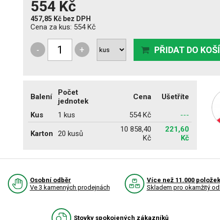
554 Kč
457,85 Kč
bez DPH
Cena za kus:
554 Kč
-
+
PŘIDAT DO KOŠ
Počet
Balení
Cena
Ušetříte
jednotek
Kus
1 kus
554 Kč
---
10 858,40
221,60
Karton
20 kusů
Kč
Kč
Osobní odběr
Více než 11.000 polože
Ve 3 kamenných prodejnách
Skladem pro okamžitý od
Stovky spokojených zákazníků