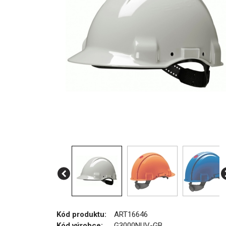
Kód produktu:
ART16646
Kód výrobce:
G3000NUV-GB