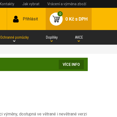
Kontakty
Jak vybrat
Vrácení a výměna zboží
0
0 Kč
s DPH
Přihlásit
Ochranné pomůcky
Doplňky
AKCE
VÍCE INFO
i výměny, dostupná ve větrané i nevětrané verzi