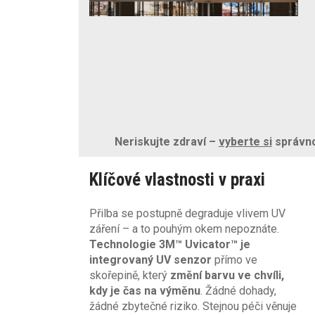
Neriskujte zdraví –
vyberte si
správnou
Klíčové vlastnosti v praxi
Přilba se postupně degraduje vlivem UV
záření – a to pouhým okem nepoznáte.
Technologie 3M™ Uvicator™ je
integrovaný UV senzor
přímo ve
skořepině, který
změní barvu ve chvíli,
kdy je čas na výměnu
. Žádné dohady,
žádné zbytečné riziko. Stejnou péči věnuje