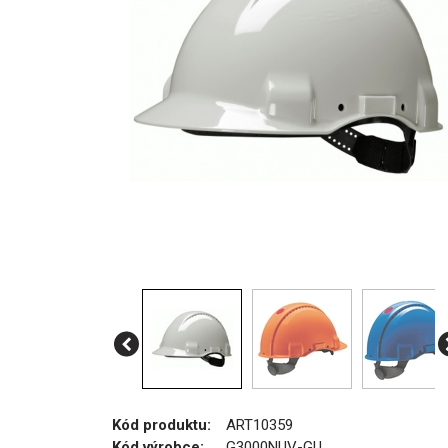
Kód produktu:
ART10359
Kód výrobce:
G3000NUV-GU