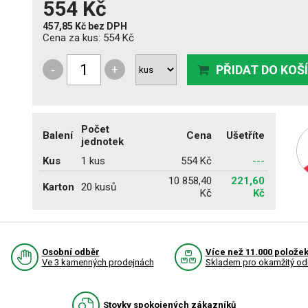
554 Kč
457,85 Kč
bez DPH
Cena za kus:
554 Kč
-
+
PŘIDAT DO KOŠ
Počet
Balení
Cena
Ušetříte
jednotek
Kus
1 kus
554 Kč
---
10 858,40
221,60
Karton
20 kusů
Kč
Kč
Osobní odběr
Více než 11.000 polože
Ve 3 kamenných prodejnách
Skladem pro okamžitý od
Stovky spokojených zákazníků