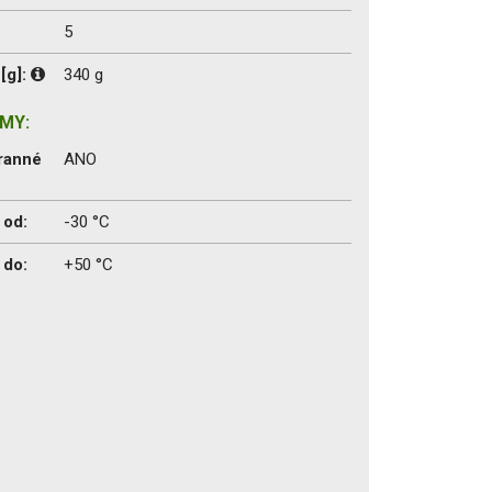
5
[g]:
340 g
MY:
ranné
ANO
 od:
-30 °C
 do:
+50 °C