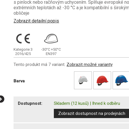
s pinlock nebo račňovým uchycením. Splňuje evropské nor
extrémních teplotách až -30 °C a je kompatibilní s široký
obličeje
Zobrazit detailní popis
Kategorie 3
-30°C
+50°C
2016/425
EN397
Tento produkt má 7 variant.
Zobrazit možné varianty
Barva
Dostupnost:
Skladem
(12 kusů)
|
Ihned k odběru
Zobrazit dostupnost na prodejnách