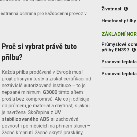
Životnost:
estranná ochrana pro každodenní provoz v
Hmotnost přilby 
ZÁKLADNÍ NOR
Průmyslové och
Proč si vybrat právě tuto
přilby EN397:
přilbu?
Pracovní teplota
Každá přilba prodávaná v Evropě musí
Pracovní teplota
projít přísnými testy a získat certifikaci od
nezávislé autorizované instituce – to je
nepsané minimum.
G3000
tímto sítem
prošla bez kompromisů. Ale co ji odlišuje
od průměru, je materiál a chytrost, s jakou
je navržena. Skořepina z
UV
stabilizovaného ABS
si zachovává
pevnost i po měsících na přímém slunci –
žádné křehnutí, žádné skryté praskliny,