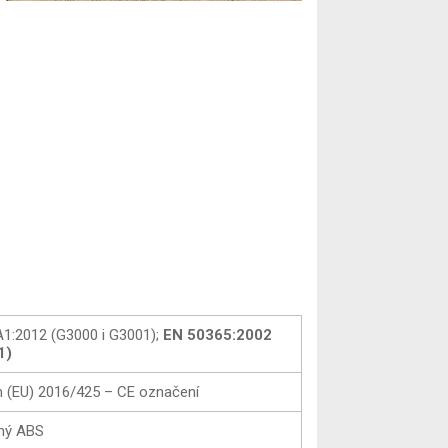
1:2012 (G3000 i G3001);
EN 50365:2002
1)
n (EU) 2016/425 – CE označení
aný ABS