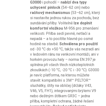
G3000
i pohodlí –
nabízí dva typy
uchycení
:
pinlock
(54–62 cm) nebo
račňový mechanismus
(53–62 cm), který
si nastavíte jednou rukou za pochodu, bez
sundávání přilby. Volitelně
lze doplnit
komfortní vložkou
M-956 pro zmenšení
velikosti. Přilba sedí pevně, netlačí a
nepadá – a to pocítíte hlavně po osmé
hodině na stavbě.
Schválena pro použití
od -30 °C do +50 °C, takže vás nezradí ani
v ledovém ránu na venkovní montáži, ani v
horkém provozu haly – norma EN 397 je
splněna při všech třech nízkoteplotních
zkouškách (-10 °C, -20 °C i -30 °C). G3000
je navíc platforma, na kterou můžete
stavět: kompatibilní s 3M™ PELTOR™
sluchátky, štíty na obličej (držáky V43,
V46, V5, FH1), integrovanými brýlemi V9
nebo deštným štítkem GR3C – jedna
přilba, kompletní ochrana, žádné řešení