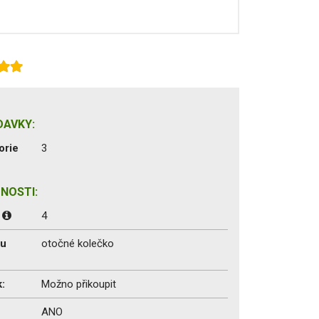
DAVKY:
orie
3
NOSTI:
:
4
du
otočné kolečko
:
Možno přikoupit
ANO