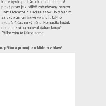
které byste pouhým okem neodhalili. A
právě proto je v přilbě zabudovaný senzor
3M™ Uvicator™
: sleduje zátěž UV zářením
za vás a změní barvu ve chvíli, kdy je
skutečně čas na výměnu. Nemusíte hádat,
nemusíte si pamatovat datum koupě.
Přilba vám to řekne sama.
 přilbu a pracujte s klidem v hlavě.