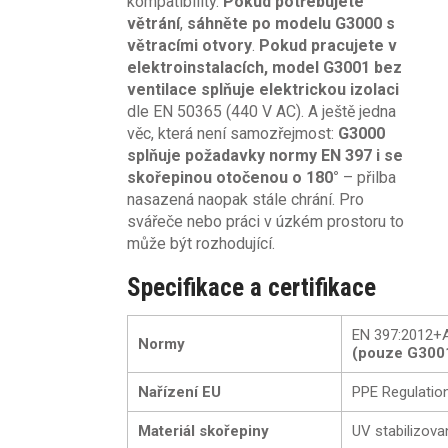
kompatibility.
Pokud potřebujete
větrání
,
sáhněte po modelu G3000 s
větracími otvory
.
Pokud pracujete v
elektroinstalacích, model G3001 bez
ventilace splňuje elektrickou izolaci
dle EN 50365 (440 V AC). A ještě jedna
věc, která není samozřejmost:
G3000
splňuje požadavky normy
EN 397 i se
skořepinou otočenou o 180°
– přilba
nasazená naopak stále chrání. Pro
svářeče nebo práci v úzkém prostoru to
může být rozhodující.
Specifikace a certifikace
EN 397:2012+A
Normy
(pouze G300
Nařízení EU
PPE Regulatio
Materiál skořepiny
UV stabilizov