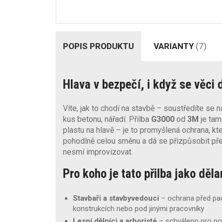
POPIS PRODUKTU
VARIANTY
(7)
Hlava v bezpečí, i když se věci 
Víte, jak to chodí na stavbě – soustředíte se n
kus betonu, nářadí. Přilba
G3000
od
3M
je tam
plastu na hlavě – je to promyšlená ochrana, kt
pohodlně celou směnu a dá se přizpůsobit př
nesmí improvizovat.
Pro koho je tato přilba jako děl
Stavbaři a stavbyvedoucí
– ochrana před pad
konstrukcích nebo pod jinými pracovníky
Lesní dělníci a arboristé
– schváleno pro pou