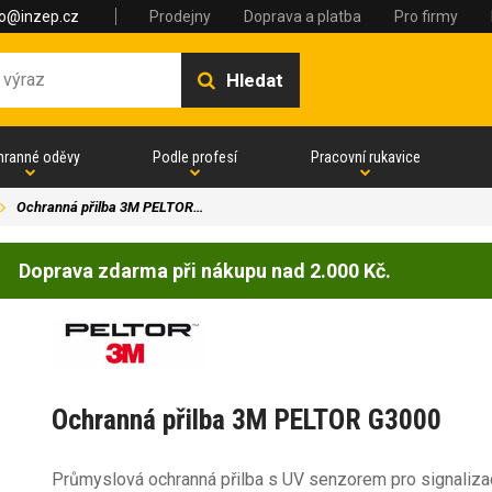
fo@inzep.cz
Prodejny
Doprava a platba
Pro firmy
Hledat
hranné oděvy
Podle profesí
Pracovní rukavice
Ochranná přilba 3M PELTOR…
Doprava zdarma při nákupu nad 2.000 Kč.
Ochranná přilba 3M PELTOR G3000
Průmyslová ochranná přilba s UV senzorem pro signalizac