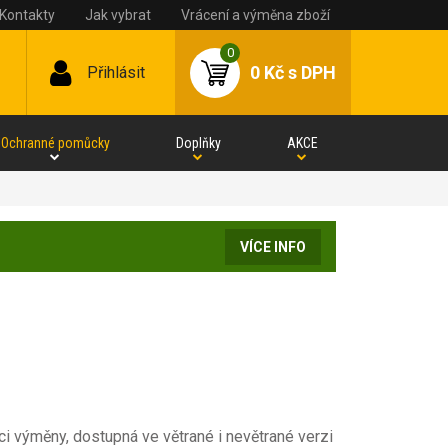
Kontakty
Jak vybrat
Vrácení a výměna zboží
0
0 Kč
s DPH
Přihlásit
Ochranné pomůcky
Doplňky
AKCE
VÍCE INFO
i výměny, dostupná ve větrané i nevětrané verzi