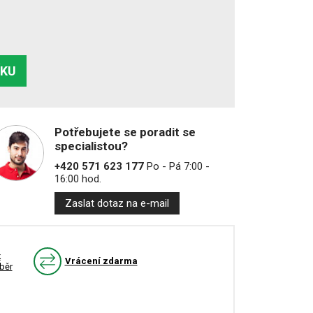
ÍKU
Potřebujete se poradit se
specialistou?
+420 571 623 177
Po - Pá 7:00 -
16:00 hod.
Zaslat dotaz na e-mail
k
Vrácení zdarma
běr