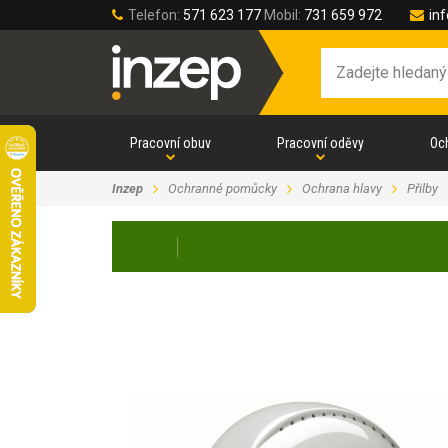
Telefon:
571 623 177
Mobil:
731 659 972
in
Pracovní obuv
Pracovní oděvy
Oc
Inzep
Ochranné pomůcky
Ochrana hlavy
Přilby