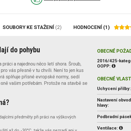
SOUBORY KE STAŽENÍ
(2)
HODNOCENÍ
(1)
dají do pohybu
OBECNÉ POŽA
2016/425-kateg
a práci a najednou něco letí shora. Šroub,
OOPP:
 pro vás přesně v tu chvíli. Není to jen kus
erá splňuje přísné evropské normy, sedí
OBECNÉ VLAST
esně vašim potřebám. Protože na stavbě se
Uchycení přilby
Nastavení obvo
aná?
hlavy:
Podbradní pásek
ajícími předměty při práci na výškových
Ventilace:
žití až do -30°C, takže vás nezradí ani v