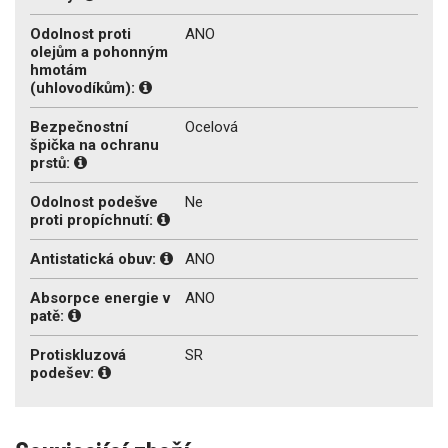
Odolnost proti
ANO
olejům a pohonným
hmotám
(uhlovodíkům):
Bezpečnostní
Ocelová
špička na ochranu
prstů:
Odolnost podešve
Ne
proti propíchnutí:
Antistatická obuv:
ANO
Absorpce energie v
ANO
patě:
Protiskluzová
SR
podešev: