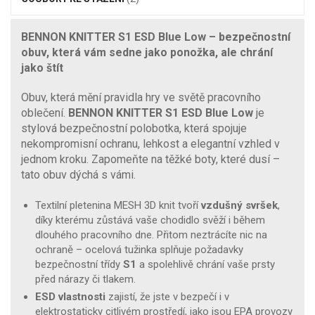
BENNON KNITTER S1 ESD Blue Low – bezpečnostní
obuv, která vám sedne jako ponožka, ale chrání
jako štít
Obuv, která mění pravidla hry ve světě pracovního
oblečení.
BENNON KNITTER S1 ESD Blue Low
je
stylová bezpečnostní polobotka, která spojuje
nekompromisní ochranu, lehkost a elegantní vzhled v
jednom kroku. Zapomeňte na těžké boty, které dusí –
tato obuv dýchá s vámi.
Textilní pletenina MESH 3D knit tvoří
vzdušný svršek
,
díky kterému zůstává vaše chodidlo svěží i během
dlouhého pracovního dne. Přitom neztrácíte nic na
ochraně – ocelová tužinka splňuje požadavky
bezpečnostní třídy
S1
a spolehlivě chrání vaše prsty
před nárazy či tlakem.
ESD vlastnosti
zajistí, že jste v bezpečí i v
elektrostaticky citlivém prostředí, jako jsou EPA provozy