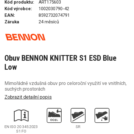
Kód produktu:
ART175603
Kód výrobce:
1002030790-42
EAN:
8592732074791
Záruka
24 měsíců
Obuv BENNON KNITTER S1 ESD Blue
Low
Mimořádně vzdušná obuv pro celoroční využití ve vnitřních,
suchých prostorách
Zobrazit detailní popis
EN ISO 20 345:2023
SR
S1
FO