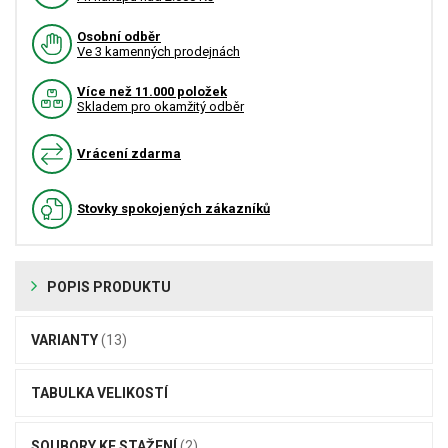
Osobní odběr
Ve 3 kamenných prodejnách
Více než 11.000 položek
Skladem pro okamžitý odběr
Vrácení zdarma
Stovky spokojených zákazníků
POPIS PRODUKTU
VARIANTY
(13)
TABULKA VELIKOSTÍ
SOUBORY KE STAŽENÍ
(2)