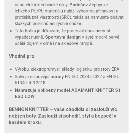
nebo elektrotechnické dílny.
Podešev
Zephyra z
lehkého PU/PU materiálu nabízí výbornou přilnavost a
protiskluzné vlastnosti (SRC), takže se nemusíte obávat
kluzkých povrchů ani rychlé chůze.
Tato botka je důkazem, že pracovní obuv nemusí
vypadat nudně.
Sportovní design
v sytě modré barvě
udělá dojem v dílně i na skladové rampě.
Vhodná pro
:
Výrobu, elektroprůmysl, sklady, logistiku, prostory EPA
Splňuje nejnovější
normy
EN ISO 20345:2022 a EN IEC
61340-4-3:2018
Nahrazuje oblíbený model ADAMANT KNITTER S1
ESD LOW
BENNON KNITTER – vaše chodidla si zaslouží víc
než jen boty. Zaslouží si pohodlí, styl a bezpečí v
každém kroku.