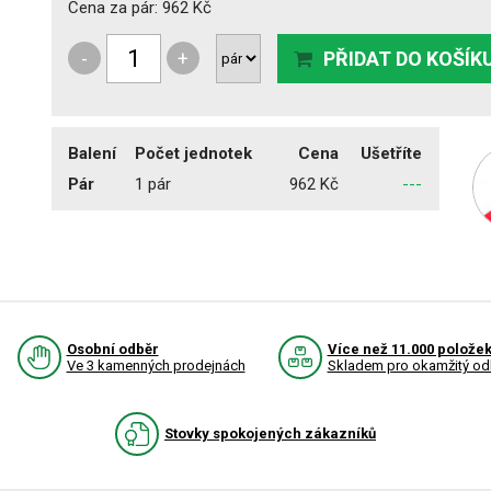
Cena za pár:
962 Kč
-
+
PŘIDAT DO KOŠÍK
Balení
Počet jednotek
Cena
Ušetříte
Pár
1 pár
962 Kč
---
Osobní odběr
Více než 11.000 polože
Ve 3 kamenných prodejnách
Skladem pro okamžitý od
Stovky spokojených zákazníků