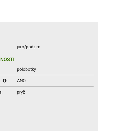
jaro/podzim
NOSTI:
polobotky
k:
ANO
e:
pryž