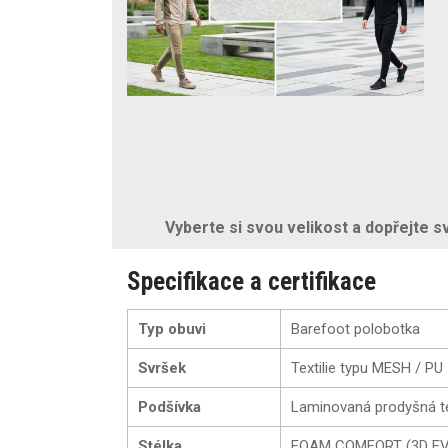
Vyberte si svou velikost a dopřejte s
Specifikace a certifikace
Typ obuvi
Barefoot polobotka
Svršek
Textilie typu MESH / PU
Podšívka
Laminovaná prodyšná te
Stélka
FOAM COMFORT (3D EV