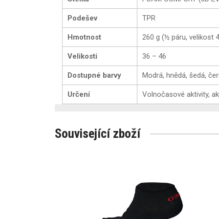
Podešev
TPR
Hmotnost
260 g (½ páru, velikost 
Velikosti
36 – 46
Dostupné barvy
Modrá, hnědá, šedá, če
Určení
Volnočasové aktivity, ak
Související zboží