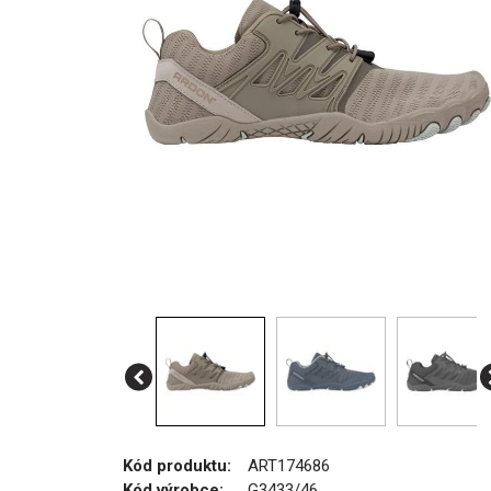
Kód produktu:
ART174686
Kód výrobce:
G3433/46