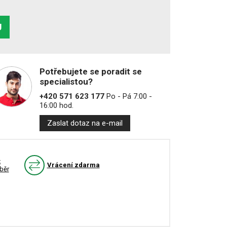
U
Potřebujete se poradit se
specialistou?
+420 571 623 177
Po - Pá 7:00 -
16:00 hod.
Zaslat dotaz na e-mail
k
Vrácení zdarma
běr