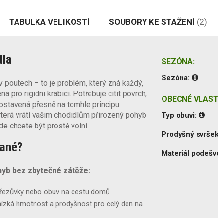
TABULKA VELIKOSTÍ
SOUBORY KE STAŽENÍ
(2)
dla
SEZÓNA:
Sezóna:
 v poutech – to je problém, který zná každý,
á pro rigidní krabici. Potřebuje cítit povrch,
OBECNÉ VLAST
ostavená přesně na tomhle principu:
 která vrátí vašim chodidlům přirozený pohyb
Typ obuvi:
de chcete být prostě volní.
Prodyšný svrše
lané?
Materiál podešv
pohyb bez zbytečné zátěže:
přezůvky nebo obuv na cestu domů
ízká hmotnost a prodyšnost pro celý den na