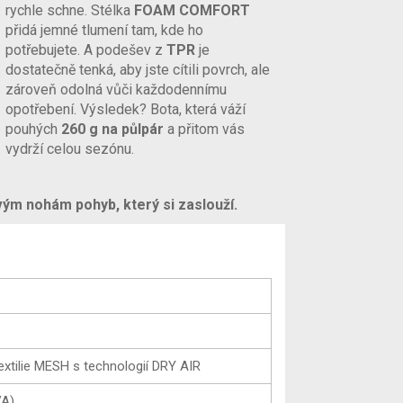
rychle schne. Stélka
FOAM COMFORT
přidá jemné tlumení tam, kde ho
potřebujete. A podešev z
TPR
je
dostatečně tenká, aby jste cítili povrch, ale
zároveň odolná vůči každodennímu
opotřebení. Výsledek? Bota, která váží
pouhých
260 g na půlpár
a přitom vás
vydrží celou sezónu.
vým nohám pohyb, který si zaslouží.
xtilie MESH s technologií DRY AIR
A)