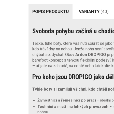
POPIS PRODUKTU
VARIANTY
(40)
Svoboda pohybu začíná u chodi
Těžké, tuhé boty, které vás nutí šourat se jako
kdo tráví dny na nohou. Jenže noha není stvořen
ohýbat se, dýchat. Obuv
Ardon DROPIGO
je p
barefoot koncept s tenkou flexibilní podešví,
– ať jste na zahradě, na cestě nebo kdekoliv, k
Pro koho jsou DROPIGO jako dě
Tyhle boty si zamilují všichni, kdo chtějí 
Živnostníci a řemeslníci po práci
– ideální 
Technici a mistři na lehkých provozech
– n
nohou