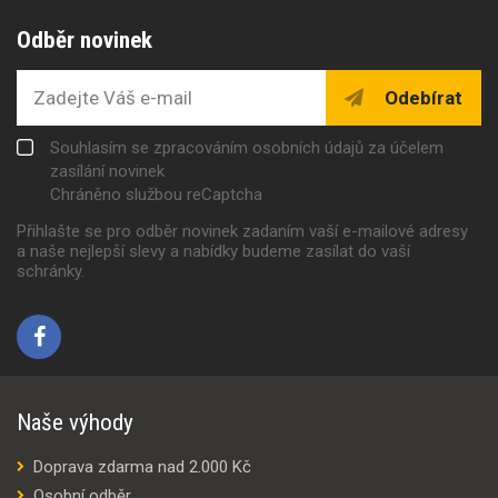
Odběr novinek
Odebírat
Souhlasím se zpracováním osobních údajů za účelem
zasílání novinek
Chráněno službou reCaptcha
Přihlašte se pro odběr novinek zadaním vaší e-mailové adresy
a naše nejlepší slevy a nabídky budeme zasílat do vaší
schránky.
Naše výhody
Doprava zdarma nad 2.000 Kč
Osobní odběr