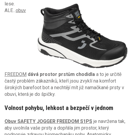
lese.
ALE...
obuv
FREEDOM
dává prostor prstům chodidla
a to je určitě
častý problém zákazníků, kteří jsou zvyklí na komfort
širokých barefoot bot a nechtějí mít již namačkané prsty v
obuvi, která je do špičky.
Volnost pohybu, lehkost a bezpečí v jednom
Obuv SAFETY JOGGER FREEDOM S1PS
je navržena tak,
aby uvolnila vaše prsty a dopřála jim prostor, který
podporuje zdravou biomechaniku nohy. Anatomicky