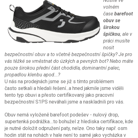
N
osí
te v
e
v
ol
ném
čase
barefoot
obuv se
širokou
špičkou
, ale v
práci musíte
nosit
bezpečnostní obuv a to včetně bezpeč
nost
ní špič
ky?
Je
pro
vás těžké s
e vměstnat do úzkých a pevných bot? Nebo máte
pouze širokou přední část chodidla, dominantní palec,
propad
lou klenbu apod...?
U nás na prodejnách jsme se již s tímto problémem
často setkali a hledali řešení...a hned jakmile jsme viděli
tento typ obuvi a přesto certifikovaný jako pracovní
bezpečnostní S1PS neváhali jsme a naskladnili pro vás.
Obuv nemá vyloženě barefoot podešev - nulový drop,
supertenká podrážka....to bohužel z hlediska certifikace, kde
je nutné doložit odpružení paty, nelze. Ono taky např. osm
hodin stát na nohách v hale není to samé jako vyc
házka v