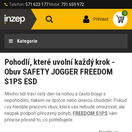
Telefon:
571 623 177
Mobil:
731 659 972
0
Přihlásit
Kategorie
Pohodlí, které uvolní každý krok -
Obuv SAFETY JOGGER FREEDOM
S1PS ESD
Mnoho lidí tráví celý den na nohou a často bojují s
nepohodlím, tlakem ve špičce nebo únavou chodidel. Pokud
i vy hledáte pracovní obuv, která vás nebude omezovat, ale
naopak podpoří přirozený pohyb,
FREEDOM S1PS
vám
přinese přesně to, co potřebujete.