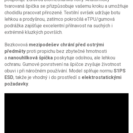
tvarovaná špička se přizpůsobuje vašemu kroku a umožňuje
chodidlu pracovat přirozeně. Textilní svršek udržuje botu
lehkou a prodyšnou, zatímco pokročilá eTPU/gumová
podrážka zajišťuje excelentní přilnavost na suchých i
extrémně kluzkých površích.
Bezkovová
mezipodešev chrání před ostrými
předměty
proti propichu bez zbytečné hmotnosti
a
nanouhlíková špička
poskytuje odolnou, ale lehkou
ochranu. Gumové povrstvení na špičce zvyšuje životnost
obuvi i při náročném používání. Model splňuje normu
S1PS
ESD
, takže je vhodný i do prostředí s
elektrostatickými
požadavky
.