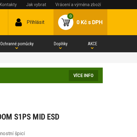
Kontakty
Jak vybrat
Vrácení a výměna zboží
0
0 Kč
s DPH
Přihlásit
Ochranné pomůcky
Doplňky
AKCE
VÍCE INFO
EDOM S1PS MID ESD
nostní špicí