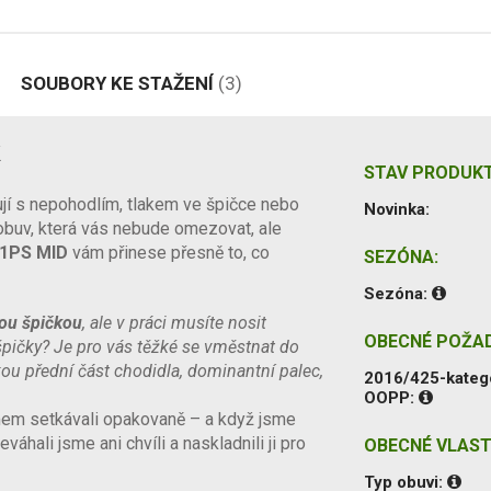
SOUBORY KE STAŽENÍ
(3)
k
STAV PRODUKT
jují s nepohodlím, tlakem ve špičce nebo
Novinka:
 obuv, která vás nebude omezovat, ale
1PS MID
vám přinese přesně to, co
SEZÓNA:
Sezóna:
kou špičkou
, ale v práci musíte nosit
OBECNÉ POŽA
pičky? Je pro vás těžké se vměstnat do
u přední část chodidla, dominantní palec,
2016/425-kateg
OOPP:
mem setkávali opakovaně – a když jsme
váhali jsme ani chvíli a naskladnili ji pro
OBECNÉ VLAST
Typ obuvi: