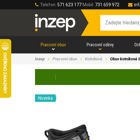
Telefon:
571 623 177
Mobil:
731 659 972
in
Pracovní obuv
Pracovní oděvy
Oc
Inzep
Pracovní obuv
Kotníková
Obuv kotníková
Novinka