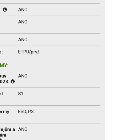
k:
ANO
ANO
ANO
e:
ETPU/pryž
MY:
buv
ANO
2023:
ol
S1
ormy:
ESD, PS
lejům a
ANO
tám