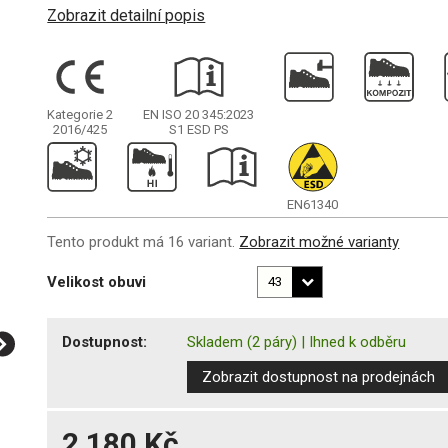
Zobrazit detailní popis
Kategorie 2
EN ISO 20 345:2023
2016/425
S1
ESD PS
EN61340
Tento produkt má 16 variant.
Zobrazit možné varianty
Velikost obuvi
Dostupnost:
Skladem
(2 páry)
|
Ihned k odběru
Zobrazit dostupnost na prodejnách
2 180 Kč