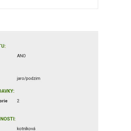
U:
ANO
jaro/podzim
DAVKY:
orie
2
NOSTI:
kotníková