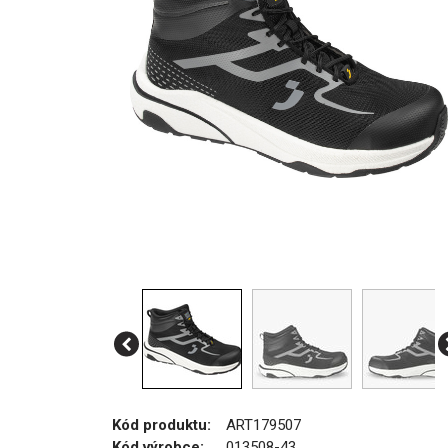
Kód produktu:
ART179507
Kód výrobce:
013508-43