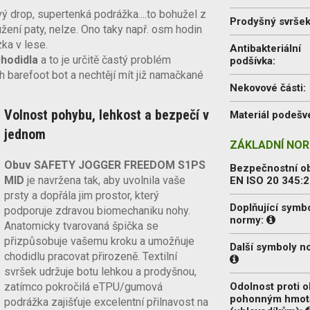
 drop, supertenká podrážka....to bohužel z
Prodyšný svrše
užení paty, nelze. Ono taky např. osm hodin
ka v lese.
Antibakteriální
hodidla
a to je určitě častý problém
podšívka:
ch barefoot bot a nechtějí mít již namačkané
Nekovové části:
Volnost pohybu, lehkost a bezpečí v
Materiál podešv
jednom
ZÁKLADNÍ NOR
Obuv SAFETY JOGGER FREEDOM S1PS
Bezpečnostní o
MID
je navržena tak, aby uvolnila vaše
EN ISO 20 345:
prsty a dopřála jim prostor, který
Doplňující symb
podporuje zdravou biomechaniku nohy.
normy:
Anatomicky tvarovaná špička se
přizpůsobuje vašemu kroku a umožňuje
Další symboly n
chodidlu pracovat přirozeně. Textilní
svršek udržuje botu lehkou a prodyšnou,
zatímco pokročilá eTPU/gumová
Odolnost proti o
pohonným hmo
podrážka zajišťuje excelentní přilnavost na