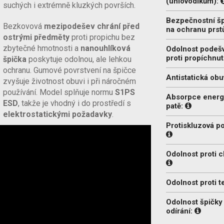
(uhlovodíkům):
suchých i extrémně kluzkých površích.
Bezpečnostní š
Bezkovová
mezipodešev chrání před
na ochranu prst
ostrými předměty
proti propichu bez
zbytečné hmotnosti a
nanouhlíková
Odolnost podeš
proti propíchnut
špička
poskytuje odolnou, ale lehkou
ochranu. Gumové povrstvení na špičce
Antistatická obu
zvyšuje životnost obuvi i při náročném
používání. Model splňuje normu
S1PS
Absorpce energ
ESD
, takže je vhodný i do prostředí s
patě:
elektrostatickými požadavky
.
Protiskluzová p
Odolnost proti c
Odolnost proti t
Odolnost špičky 
odírání: