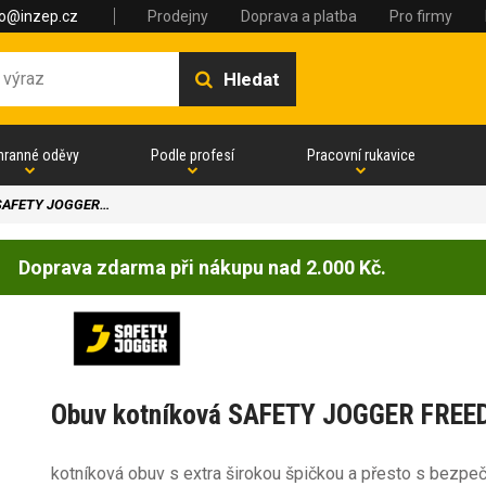
fo@inzep.cz
Prodejny
Doprava a platba
Pro firmy
Hledat
hranné oděvy
Podle profesí
Pracovní rukavice
 SAFETY JOGGER…
Doprava zdarma při nákupu nad 2.000 Kč.
Obuv kotníková SAFETY JOGGER FRE
kotníková obuv s extra širokou špičkou a přesto s bezpeč