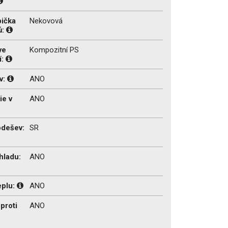
pička
Nekovová
ů:
ve
Kompozitní PS
í:
v:
ANO
ie v
ANO
odešev:
SR
hladu:
ANO
eplu:
ANO
proti
ANO