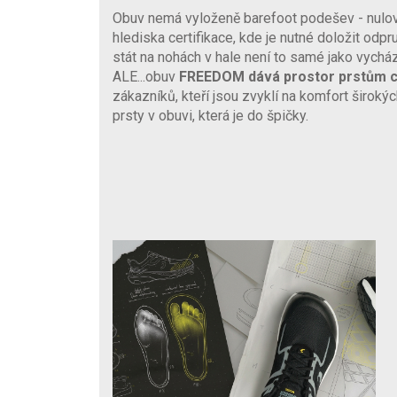
Obuv nemá vyloženě barefoot podešev - nulový
hlediska certifikace, kde je nutné doložit odpr
stát na nohách v hale není to samé jako vycház
ALE...obuv
FREEDOM dává prostor prstům c
zákazníků, kteří jsou zvyklí na komfort široký
prsty v obuvi, která je do špičky.