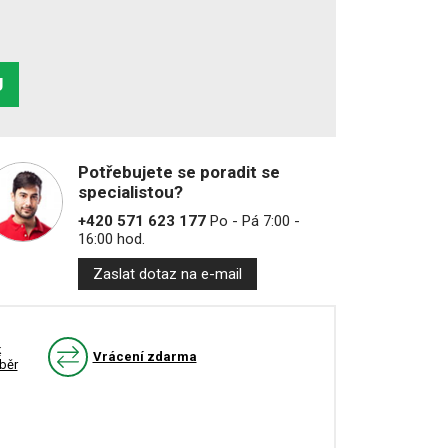
U
Potřebujete se poradit se
specialistou?
+420 571 623 177
Po - Pá 7:00 -
16:00 hod.
Zaslat dotaz na e-mail
k
Vrácení zdarma
běr