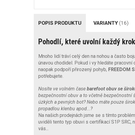
POPIS PRODUKTU
VARIANTY
(16)
Pohodlí, které uvolní každý kro
Mnoho lidí tráví celý den na nohou a často bo
únavou chodidel. Pokud i vy hledáte pracovní
naopak podpoří přirozený pohyb,
FREEDOM S
potřebujete.
Nosíte ve volném čase
barefoot obuv se širo
bezpečnostní obuv a to včetně bezpečnostní š
úzkých a pevných bot? Nebo máte pouze široko
propadlou klenbu apod...?
Na našich prodejnách jsme se s tímto problé
uviděli tento typ obuvi s certifikací S1P SRC, ne
vás...