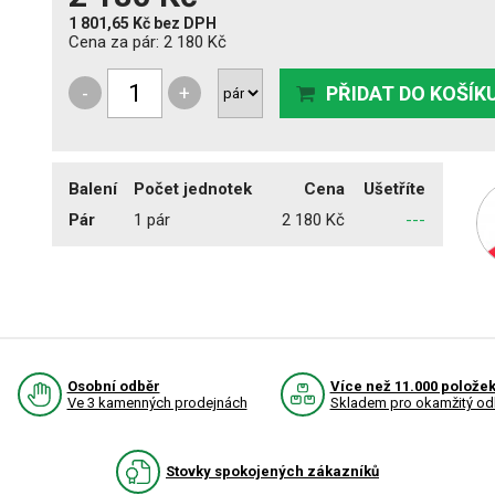
1 801,65 Kč
bez DPH
Cena za pár:
2 180 Kč
-
+
PŘIDAT DO KOŠÍK
Balení
Počet jednotek
Cena
Ušetříte
Pár
1 pár
2 180 Kč
---
Osobní odběr
Více než 11.000 polože
Ve 3 kamenných prodejnách
Skladem pro okamžitý od
Stovky spokojených zákazníků