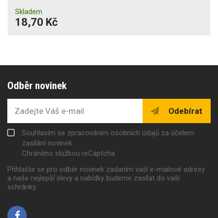
Skladem
18,70 Kč
Odběr novinek
Odebírat
Souhlasím se zpracováním osobních údajů za účelem
zasílání novinek
Chráněno službou reCaptcha
Přihlašte se pro odběr novinek zadaním vaší e-mailové adresy
a naše nejlepší slevy a nabídky budeme zasílat do vaší
schránky.