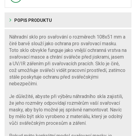
POPIS PRODUKTU
Náhradní sklo pro svařování o rozměrech 108x51 mm a
čiré barvě slouží jako ochrana pro svařovací masku.
Toto sklo obvykle funguje jako vnější ochranná vrstva na
svařovací masce a chrání svářeče před jiskrami, jasem
a UV/IR zářením při svařovacích pracích. Sklo je čiré,
což umožňuje svářeči vidět pracovní prostředí, zatímco
stále poskytuje ochranu před svářečskými
nebezpečími.
Je důležité, abyste při výběru náhradního skla zajistili,
že jeho rozměry odpovídají rozměrům vaší svařovací
masky, aby bylo možné jej správně namontovat. Navíc
by mělo být sklo vyrobeno z materiálu, který je odolný
vůči svářečským procesům a záření.
Pokud máte konkrétní model svařovací masky, je