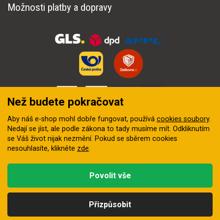
Možnosti platby a dopravy
Než budete pokračovat
Aby náš e-shop mohl dobře fungovat, používá
cookies soubory
.
Nedají se jíst, ale podle zákona to tady musíme mít. Odkliknutím
se Váš život nijak nezmění. Pokud se sběrem cookies
nesouhlasíte, klikněte
zde
.
© 2018–2026 INZEP CENTRUM, s.r.o. Všechna práva vyhrazena
Povolit vše
Vytvořila
digitální agentura FEO
Přizpůsobit
Kategorie
Hledat
Nahoru
Profil
Košík