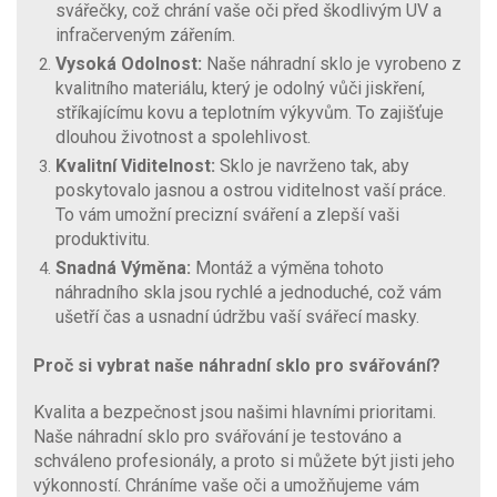
svářečky, což chrání vaše oči před škodlivým UV a
infračerveným zářením.
Vysoká Odolnost:
Naše náhradní sklo je vyrobeno z
kvalitního materiálu, který je odolný vůči jiskření,
stříkajícímu kovu a teplotním výkyvům. To zajišťuje
dlouhou životnost a spolehlivost.
Kvalitní Viditelnost:
Sklo je navrženo tak, aby
poskytovalo jasnou a ostrou viditelnost vaší práce.
To vám umožní precizní sváření a zlepší vaši
produktivitu.
Snadná Výměna:
Montáž a výměna tohoto
náhradního skla jsou rychlé a jednoduché, což vám
ušetří čas a usnadní údržbu vaší svářecí masky.
Proč si vybrat naše náhradní sklo pro svářování?
Kvalita a bezpečnost jsou našimi hlavními prioritami.
Naše náhradní sklo pro svářování je testováno a
schváleno profesionály, a proto si můžete být jisti jeho
výkonností. Chráníme vaše oči a umožňujeme vám