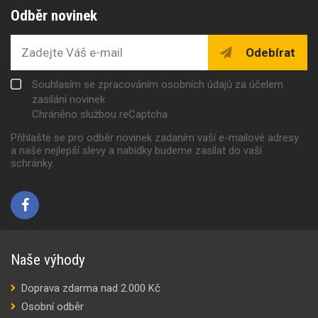
Odběr novinek
Odebírat
Souhlasím se zpracováním osobních údajů za účelem
zasílání novinek
Chráněno službou reCaptcha
Přihlašte se pro odběr novinek zadaním vaší e-mailové adresy
a naše nejlepší slevy a nabídky budeme zasílat do vaší
schránky.
Naše výhody
Doprava zdarma nad 2.000 Kč
Osobní odběr