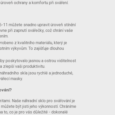
 úroveň ochrany a komfortu při sváření.
-11 můžete snadno upravit úroveň stínění
vne při zapnutí svářečky, což chrání vaše
ením.
robeno z kvalitního materiálu, který je
plotním výkyvům. To zajišťuje dlouhou
aby poskytovalo jasnou a ostrou viditelnost
 zlepší vaši produktivitu.
áhradního skla jsou rychlé a jednoduché,
vářecí masky.
řování?
ritami. Naše náhradní sklo pro svářování je
 můžete být jisti jeho výkonností. Chráníme
 to, co je pro vás důležité - dokonalé