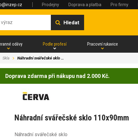
fo@inzep.cz
Prodejny
Doprava a platba
Pro firmy
Hledat
hranné oděvy
Podle profesí
Pracovní rukavice
Skla
Náhradní svářečské sklo …
Doprava zdarma při nákupu nad 2.000 Kč.
Náhradní svářečské sklo 110x90mm
Náhradní svářečské sklo