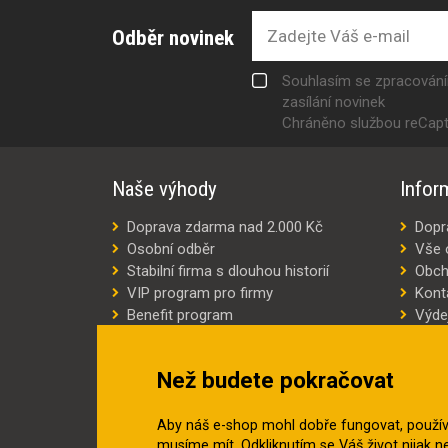
Odběr novinek
Souhlasím se zpracován
zasílání novinek
Chráněno službou reCap
Naše výhody
Infor
Doprava zdarma nad 2.000 Kč
Dopr
Osobní odběr
Vše 
Stabilní firma s dlouhou historií
Obch
VIP program pro firmy
Kont
Benefit program
Výde
Šití oděvů na míru
Výro
Náhradní plnění
Jak v
Než budete pokračovat
Šetříme náklady
Aby náš e-shop mohl dobře fungovat, použí
musíme mít. Odkliknutím se Váš život nijak 