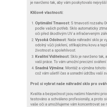
je navrženo tak, aby vám poskytovalo nejvyšší
Klíčové vlastnosti:
Optimální Tmavost:
S tmavostí rozsahu 06
podle vašich potřeb. Sklo automaticky ztma
oči před škodlivým UV a infračerveným zář
Vysoká Odolnost:
Naše náhradní sklo je vy
odolný vůči jiskření, stříkajícímu kovu a te
životnost a spolehlivost.
Kvalitní Viditelnost:
Sklo je navrženo tak, 
vaší práce. To vám umožní precizní sváření a
Snadná Výměna:
Montáž a výměna tohoto n
což vám ušetří čas a usnadní údržbu vaší s
Proč si vybrat naše náhradní sklo pro svá
Kvalita a bezpečnost jsou našimi hlavními prio
testováno a schváleno profesionály, a proto si
vaše oči a umožňujeme vám koncentrovat se na