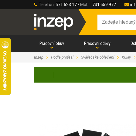
Telefon:
571 623 177
Mobil:
731 659 972
in
Pracovní obuv
Pracovní oděvy
Oc
Inzep
Podle profesí
Svářečské oblečení
Kukly