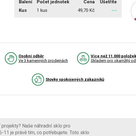
Balení
Počet jednotek
Cena
Ušetříte
Kus
1 kus
49,70 Kč
---
Osobní odběr
Více než 11.000 polože
Ve 3 kamenných prodejnách
Skladem pro okamžitý od
Stovky spokojených zákazníků
 projekty? Naše náhradní sklo pro
11 je právě tím, co potřebujete. Toto sklo