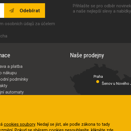
Přihlašte se pro odběr novine
Odebírat
a naše nejlepší slevy a nabídk
ím osobních údajů za účelem
tcha
mace
Naše prodejny
ava a platba
o nákupu
Praha
odní podmínky
Šenov u Nového J
akty
jní automaty
Valašské Meziř
bci
ybrat
vá
cookies soubory
. Nedají se jíst, ale podle zákona to tady
nezmění. Pokud se sběrem cookies nesouhlasíte, klikněte
zde
.