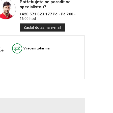
Potřebujete se poradit se
specialistou?
+420 571 623 177
Po - Pá 7:00 -
16:00 hod.
Zaslat dotaz na e-mail
k
Vrácení zdarma
běr