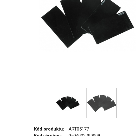
Kód produktu:
ART05177
Kód výrobce:
0504002799009