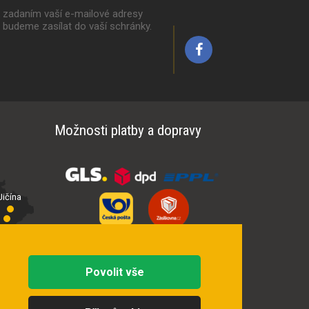
k zadaním vaší e-mailové adresy
y budeme zasílat do vaší schránky.
Možnosti platby a dopravy
ičína
íčí
Povolit vše