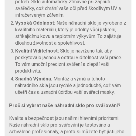
potřeb. Sklo automaticky ztmavne při zapnutí
svářečky, což chrání vaše oči před škodlivým UV a
infračerveným zářením.
Vysoká Odolnost:
Naše náhradní sklo je vyrobeno z
kvalitního materiálu, který je odolný vůči jiskření,
stříkajícímu kovu a teplotním výkyvům. To zajišťuje
dlouhou životnost a spolehlivost.
Kvalitní Viditelnost:
Sklo je navrženo tak, aby
poskytovalo jasnou a ostrou viditelnost vaší práce.
To vám umožní precizní sváření a zlepší vaši
produktivitu.
Snadná Výměna:
Montáž a výměna tohoto
náhradního skla jsou rychlé a jednoduché, což vám
ušetří čas a usnadní údržbu vaší svářecí masky.
Proč si vybrat naše náhradní sklo pro svářování?
Kvalita a bezpečnost jsou našimi hlavními prioritami.
Naše náhradní sklo pro svářování je testováno a
schváleno profesionály, a proto si můžete být jisti jeho