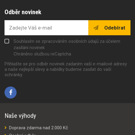
Odběr novinek
Odebírat
Souhlasím se zpracováním osobních údajů za účelem
zasílání novinek
Chráněno službou reCaptcha
Přihlašte se pro odběr novinek zadaním vaší e-mailové adresy
a naše nejlepší slevy a nabídky budeme zasílat do vaší
schránky.
Naše výhody
Doprava zdarma nad 2.000 Kč