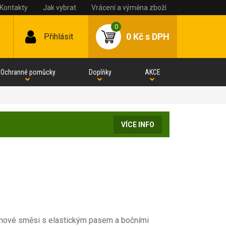
Kontakty
Jak vybrat
Vrácení a výměna zboží
0
0 Kč
s DPH
Přihlásit
Ochranné pomůcky
Doplňky
AKCE
VÍCE INFO
anové směsi s elastickým pasem a bočními