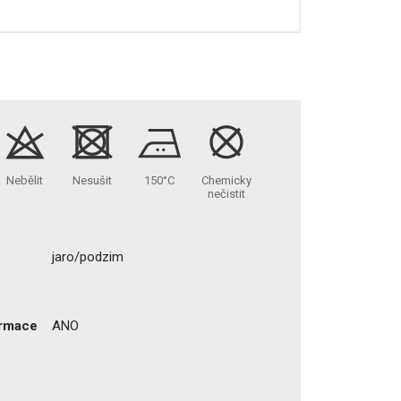
Nebělit
Nesušit
150°C
Chemicky
nečistit
jaro/podzim
ormace
ANO