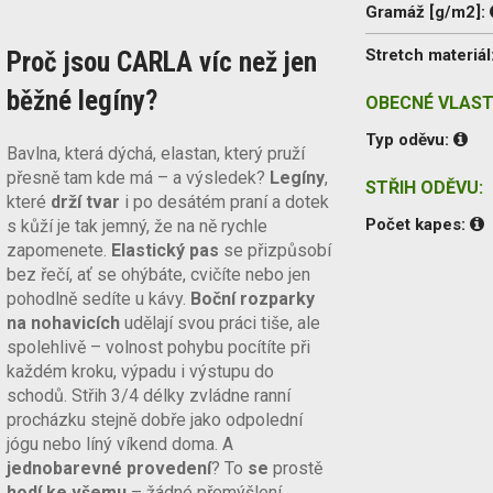
Gramáž [g/m2]:
Stretch materiál
Proč jsou CARLA víc než jen
běžné legíny?
OBECNÉ VLAST
Typ oděvu:
Bavlna, která dýchá, elastan, který pruží
přesně tam kde má – a výsledek?
Legíny
,
STŘIH ODĚVU:
které
drží tvar
i po desátém praní a dotek
Počet kapes:
s kůží je tak jemný, že na ně rychle
zapomenete.
Elastický pas
se přizpůsobí
bez řečí, ať se ohýbáte, cvičíte nebo jen
pohodlně sedíte u kávy.
Boční rozparky
na nohavicích
udělají svou práci tiše, ale
spolehlivě – volnost pohybu pocítíte při
každém kroku, výpadu i výstupu do
schodů. Střih 3/4 délky zvládne ranní
procházku stejně dobře jako odpolední
jógu nebo líný víkend doma. A
jednobarevné provedení
? To
se
prostě
hodí ke všemu
– žádné přemýšlení,