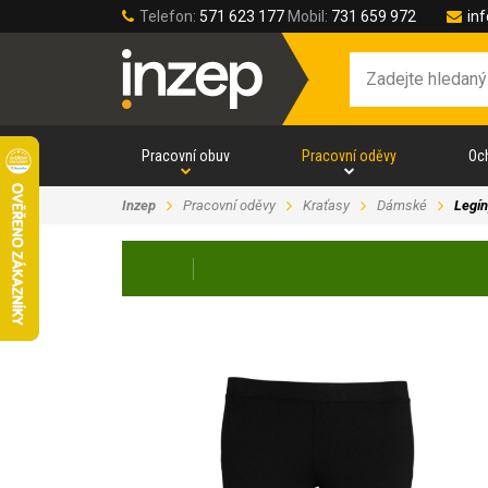
Telefon:
571 623 177
Mobil:
731 659 972
in
Pracovní obuv
Pracovní oděvy
Oc
Inzep
Pracovní oděvy
Kraťasy
Dámské
Legí