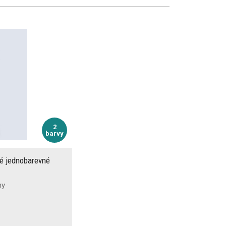
2
barvy
é jednobarevné
ny