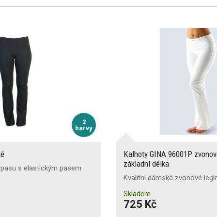
2
barvy
ké
Kalhoty GINA 96001P zvonov
základní délka
 pasu s elastickým pasem
Kvalitní dámské zvonové legí
Skladem
725 Kč