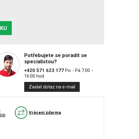
ÍKU
Potřebujete se poradit se
specialistou?
+420 571 623 177
Po - Pá 7:00 -
16:00 hod.
Zaslat dotaz na e-mail
k
Vrácení zdarma
běr