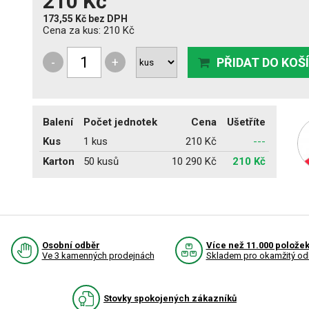
210 Kč
173,55 Kč
bez DPH
Cena za kus:
210 Kč
-
+
PŘIDAT DO KOŠ
Balení
Počet jednotek
Cena
Ušetříte
Kus
1 kus
210 Kč
---
Karton
50 kusů
10 290 Kč
210 Kč
Osobní odběr
Více než 11.000 polože
Ve 3 kamenných prodejnách
Skladem pro okamžitý od
Stovky spokojených zákazníků