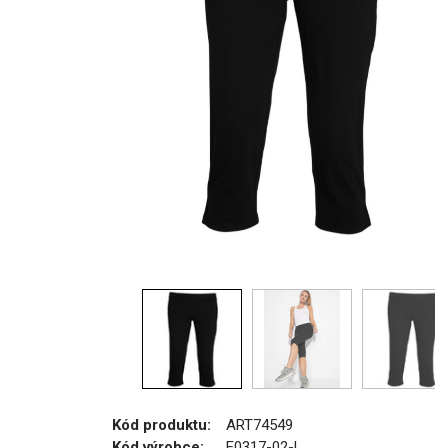
Kód produktu:
ART74549
Kód výrobce:
E0317-02-L