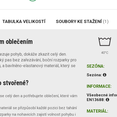
TABULKA VELIKOSTÍ
SOUBORY KE STAŽENÍ
(1)
ým oblečením
40°C
zuje pohyb, dokáže zkazit celý den.
cký pas bez zařezávání, boční rozparky pro
 a bavlněno-elastanový materiál, který se
SEZÓNA:
Sezóna:
o stvořené?
INFORMACE:
Všeobecné inf
se celý den a potřebujete oblečení, které vám
EN13688:
ateriál se přizpůsobí každé pozici bez tahání
MATERIÁL:
zparky na nohavicích zajistí volnost pohybu i