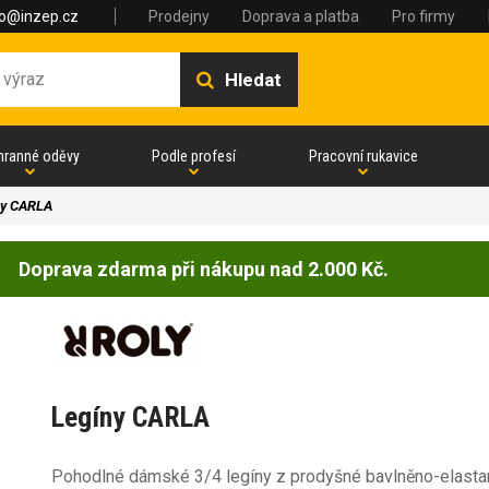
fo@inzep.cz
Prodejny
Doprava a platba
Pro firmy
Hledat
hranné oděvy
Podle profesí
Pracovní rukavice
ny CARLA
Doprava zdarma při nákupu nad 2.000 Kč.
Legíny CARLA
Pohodlné dámské 3/4 legíny z prodyšné bavlněno-elast