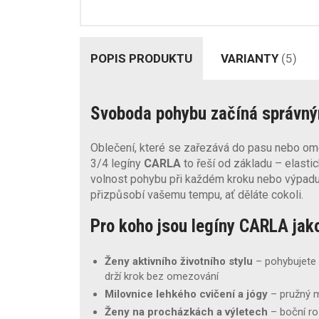
POPIS PRODUKTU
VARIANTY
(5)
Svoboda pohybu začíná správn
Oblečení, které se zařezává do pasu nebo ome
3/4 legíny
CARLA
to řeší od základu – elasti
volnost pohybu při každém kroku nebo výpadu,
přizpůsobí vašemu tempu, ať děláte cokoli.
Pro koho jsou legíny CARLA jak
Ženy aktivního životního stylu
– pohybujete 
drží krok bez omezování
Milovnice lehkého cvičení a jógy
– pružný m
Ženy na procházkách a výletech
– boční ro