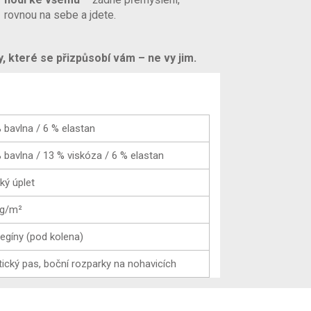
rovnou na sebe a jdete.
y, které se přizpůsobí vám – ne vy jim.
 bavlna / 6 % elastan
 bavlna / 13 % viskóza / 6 % elastan
ký úplet
 g/m²
legíny (pod kolena)
tický pas, boční rozparky na nohavicích