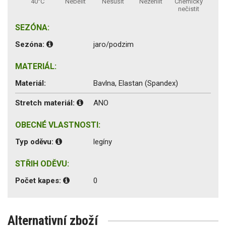
40°C
Nebělit
Nesušit
Nežehlit
Chemicky
nečistit
SEZÓNA:
Sezóna:
jaro/podzim
MATERIÁL:
Materiál:
Bavlna, Elastan (Spandex)
Stretch materiál:
ANO
OBECNÉ VLASTNOSTI:
Typ oděvu:
legíny
STŘIH ODĚVU:
Počet kapes:
0
Alternativní zboží