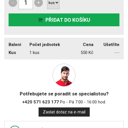
-
+
PŘIDAT DO KOŠÍKU
Balení
Počet jednotek
Cena
Ušetříte
Kus
1 kus
550 Kč
---
Potřebujete se poradit se specialistou?
+420 571 623 177
Po - Pá 7:00 - 16:00 hod.
Zaslat dotaz na e-mail