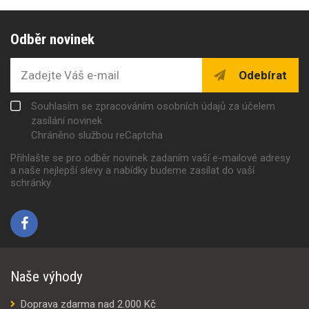
Odběr novinek
Odebírat
Souhlasím se zpracováním osobních údajů za účelem
zasílání novinek
Chráněno službou reCaptcha
Přihlašte se pro odběr novinek zadaním vaší e-mailové adresy
a naše nejlepší slevy a nabídky budeme zasílat do vaší
schránky.
Naše výhody
Doprava zdarma nad 2.000 Kč