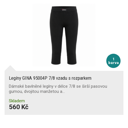
1
barva
Legíny GINA 95004P 7/8 vzadu s rozparkem
Dámské bavlněné legíny v délce 7/8 se širší pasovou
gumou, dvojitou manžetou a…
Skladem
560 Kč