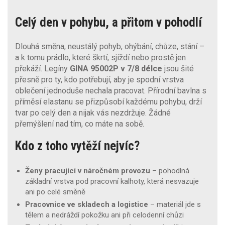
Celý den v pohybu, a přitom v pohodlí
Dlouhá směna, neustálý pohyb, ohýbání, chůze, stání –
a k tomu prádlo, které škrtí, sjíždí nebo prostě jen
překáží. Legíny
GINA 95002P v 7/8 délce
jsou šité
přesně pro ty, kdo potřebují, aby je spodní vrstva
oblečení jednoduše nechala pracovat. Přírodní bavlna s
příměsí elastanu se přizpůsobí každému pohybu, drží
tvar po celý den a nijak vás nezdržuje. Žádné
přemýšlení nad tím, co máte na sobě.
Kdo z toho vytěží nejvíc?
Ženy pracující v náročném provozu
– pohodlná
základní vrstva pod pracovní kalhoty, která nesvazuje
ani po celé směně
Pracovnice ve skladech a logistice
– materiál jde s
tělem a nedráždí pokožku ani při celodenní chůzi