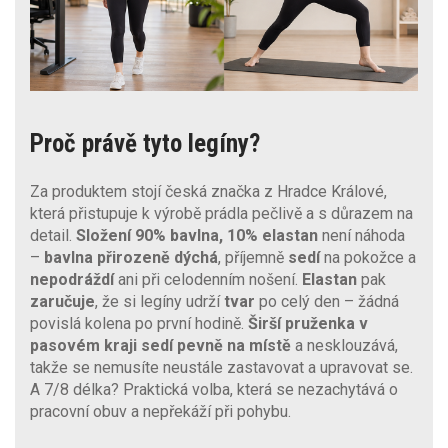
Proč právě tyto legíny?
Za produktem stojí česká značka z Hradce Králové,
která přistupuje k výrobě prádla pečlivě a s důrazem na
detail.
Složení 90% bavlna, 10% elastan
není náhoda
–
bavlna přirozeně dýchá
, příjemně
sedí
na pokožce a
nepodráždí
ani při celodenním nošení.
Elastan
pak
zaručuje
, že si legíny udrží
tvar
po celý den – žádná
povislá kolena po první hodině.
Širší pruženka v
pasovém kraji sedí pevně na místě
a nesklouzává,
takže se nemusíte neustále zastavovat a upravovat se.
A 7/8 délka? Praktická volba, která se nezachytává o
pracovní obuv a nepřekáží při pohybu.