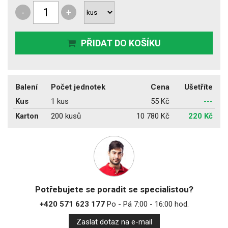
-
+
PŘIDAT DO KOŠÍKU
Balení
Počet jednotek
Cena
Ušetříte
Kus
1 kus
55 Kč
---
Karton
200 kusů
10 780 Kč
220 Kč
Potřebujete se poradit se specialistou?
+420 571 623 177
Po - Pá 7:00 - 16:00 hod.
Zaslat dotaz na e-mail