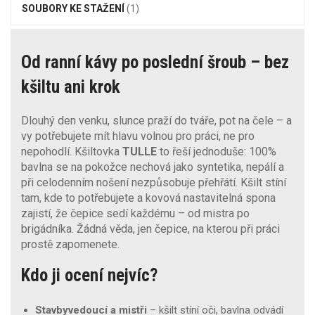
SOUBORY KE STAŽENÍ
(1)
Od ranní kávy po poslední šroub – bez
kšiltu ani krok
Dlouhý den venku, slunce praží do tváře, pot na čele – a
vy potřebujete mít hlavu volnou pro práci, ne pro
nepohodlí. Kšiltovka
TULLE
to řeší jednoduše: 100%
bavlna se na pokožce nechová jako syntetika, nepálí a
při celodenním nošení nezpůsobuje přehřátí. Kšilt stíní
tam, kde to potřebujete a kovová nastavitelná spona
zajistí, že čepice sedí každému – od mistra po
brigádníka. Žádná věda, jen čepice, na kterou při práci
prostě zapomenete.
Kdo ji ocení nejvíc?
Stavbyvedoucí a mistři
– kšilt stíní oči, bavlna odvádí