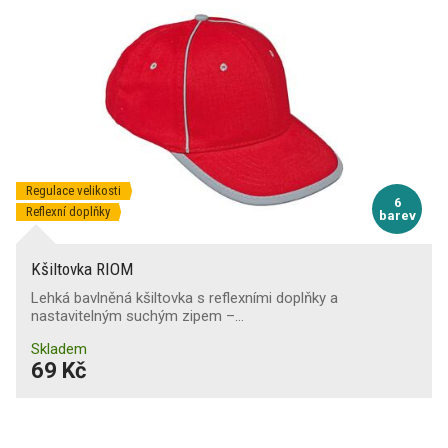
Regulace velikosti
6
Reflexní doplňky
barev
Kšiltovka RIOM
Lehká bavlněná kšiltovka s reflexními doplňky a
nastavitelným suchým zipem –…
Skladem
69 Kč