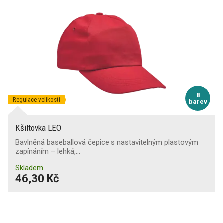
8
Regulace velikosti
barev
Kšiltovka LEO
Bavlněná baseballová čepice s nastavitelným plastovým
zapínáním – lehká,…
Skladem
46,30 Kč