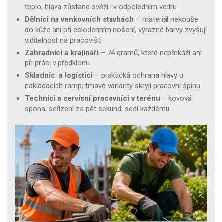
teplo, hlava zůstane svěží i v odpoledním vedru
Dělníci na venkovních stavbách
– materiál nekouše
do kůže ani při celodenním nošení, výrazné barvy zvyšují
viditelnost na pracovišti
Zahradníci a krajináři
– 74 gramů, které nepřekáží ani
při práci v předklonu
Skladníci a logistici
– praktická ochrana hlavy u
nakládacích ramp; tmavé varianty skryjí pracovní špínu
Technici a servisní pracovníci v terénu
– kovová
spona, seřízení za pět sekund, sedí každému