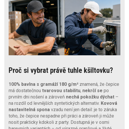
Proč si vybrat právě tuhle kšiltovku?
100% bavlna s gramáží 180 g/m²
znamená, že čepice
má dostatečnou
tvarovou stabilitu
,
nekrčí se
po
prvním dni nošení a zároveň
nechá pokožku
dýchat
–
na rozdíl od levnějších syntetických alternativ.
Kovová
nastavitelná spona
vzadu není jen detail: je to záruka
toho, že čepice nespadne při práci a zároveň ji může
nosit prakticky kdokoli z party. Dostupná je v osmi
barevných variantách – od výrazné oranžové a žluté