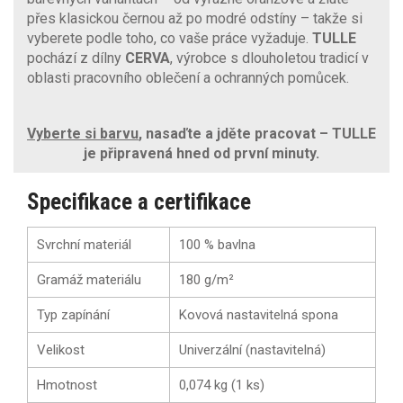
přes klasickou černou až po modré odstíny – takže si
vyberete podle toho, co vaše práce vyžaduje.
TULLE
pochází z dílny
CERVA
, výrobce s dlouholetou tradicí v
oblasti pracovního oblečení a ochranných pomůcek.
Vyberte si barvu
, nasaďte a jděte pracovat – TULLE
je připravená hned od první minuty.
Specifikace a certifikace
Svrchní materiál
100 % bavlna
Gramáž materiálu
180 g/m²
Typ zapínání
Kovová nastavitelná spona
Velikost
Univerzální (nastavitelná)
Hmotnost
0,074 kg (1 ks)