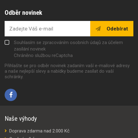
Odběr novinek
Odebírat
Souhlasím se zpracováním osobních údajů za účelem
zasílání novinek
Chráněno službou reCaptcha
Přihlašte se pro odběr novinek zadaním vaší e-mailové adresy
a naše nejlepší slevy a nabídky budeme zasílat do vaší
schránky.
Naše výhody
Doprava zdarma nad 2.000 Kč