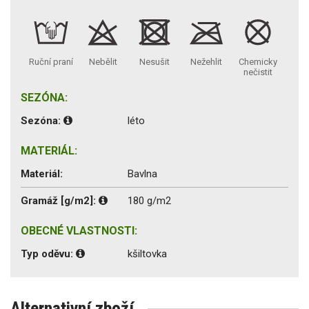
Ruční praní
Nebělit
Nesušit
Nežehlit
Chemicky
nečistit
SEZÓNA:
Sezóna:
léto
MATERIÁL:
Materiál:
Bavlna
Gramáž [g/m2]:
180 g/m2
OBECNÉ VLASTNOSTI:
Typ oděvu:
kšiltovka
Alternativní zboží