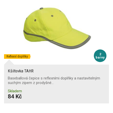
2
Reflexní doplňky
barvy
Kšiltovka TAHR
Baseballová čepice s reflexními doplňky a nastavitelným
suchým zipem z prodyšné…
Skladem
84 Kč