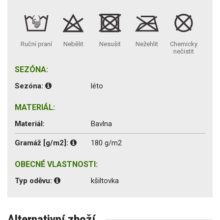
Ruční praní
Nebělit
Nesušit
Nežehlit
Chemicky
nečistit
SEZÓNA:
Sezóna:
léto
MATERIÁL:
Materiál:
Bavlna
Gramáž [g/m2]:
180 g/m2
OBECNÉ VLASTNOSTI:
Typ oděvu:
kšiltovka
Alternativní zboží