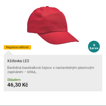
8
Regulace velikosti
barev
Kšiltovka LEO
Bavlněná baseballová čepice s nastavitelným plastovým
zapínáním – lehká,…
Skladem
46,30 Kč