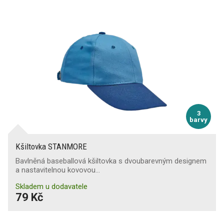
3
barvy
Kšiltovka STANMORE
Bavlněná baseballová kšiltovka s dvoubarevným designem
a nastavitelnou kovovou…
Skladem u dodavatele
79 Kč