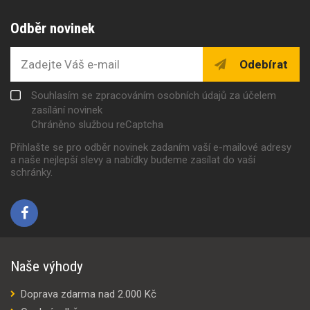
Odběr novinek
Odebírat
Souhlasím se zpracováním osobních údajů za účelem
zasílání novinek
Chráněno službou reCaptcha
Přihlašte se pro odběr novinek zadaním vaší e-mailové adresy
a naše nejlepší slevy a nabídky budeme zasílat do vaší
schránky.
Naše výhody
Doprava zdarma nad 2.000 Kč