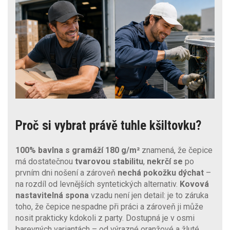
Proč si vybrat právě tuhle kšiltovku?
100% bavlna s gramáží 180 g/m²
znamená, že čepice
má dostatečnou
tvarovou stabilitu
,
nekrčí se
po
prvním dni nošení a zároveň
nechá pokožku
dýchat
–
na rozdíl od levnějších syntetických alternativ.
Kovová
nastavitelná spona
vzadu není jen detail: je to záruka
toho, že čepice nespadne při práci a zároveň ji může
nosit prakticky kdokoli z party. Dostupná je v osmi
barevných variantách – od výrazné oranžové a žluté