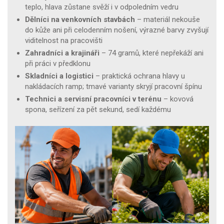
teplo, hlava zůstane svěží i v odpoledním vedru
Dělníci na venkovních stavbách
– materiál nekouše
do kůže ani při celodenním nošení, výrazné barvy zvyšují
viditelnost na pracovišti
Zahradníci a krajináři
– 74 gramů, které nepřekáží ani
při práci v předklonu
Skladníci a logistici
– praktická ochrana hlavy u
nakládacích ramp; tmavé varianty skryjí pracovní špínu
Technici a servisní pracovníci v terénu
– kovová
spona, seřízení za pět sekund, sedí každému