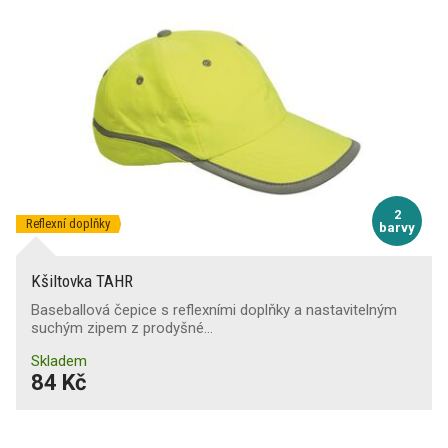
2
Reflexní doplňky
barvy
Kšiltovka TAHR
Baseballová čepice s reflexními doplňky a nastavitelným
suchým zipem z prodyšné…
Skladem
84 Kč