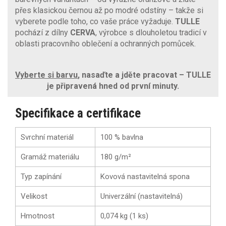
přes klasickou černou až po modré odstíny – takže si
vyberete podle toho, co vaše práce vyžaduje.
TULLE
pochází z dílny
CERVA
, výrobce s dlouholetou tradicí v
oblasti pracovního oblečení a ochranných pomůcek.
Vyberte si barvu
, nasaďte a jděte pracovat – TULLE
je připravená hned od první minuty.
Specifikace a certifikace
Svrchní materiál
100 % bavlna
Gramáž materiálu
180 g/m²
Typ zapínání
Kovová nastavitelná spona
Velikost
Univerzální (nastavitelná)
Hmotnost
0,074 kg (1 ks)