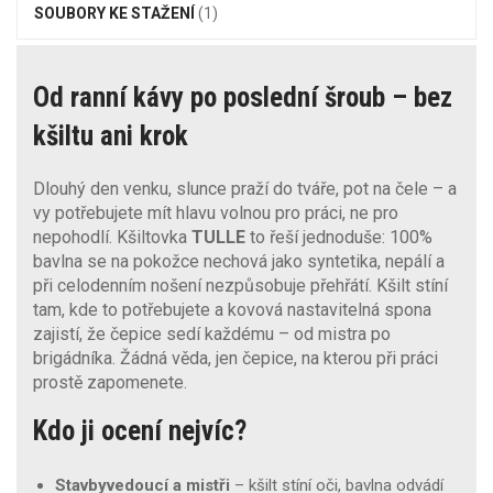
SOUBORY KE STAŽENÍ
(1)
Od ranní kávy po poslední šroub – bez
kšiltu ani krok
Dlouhý den venku, slunce praží do tváře, pot na čele – a
vy potřebujete mít hlavu volnou pro práci, ne pro
nepohodlí. Kšiltovka
TULLE
to řeší jednoduše: 100%
bavlna se na pokožce nechová jako syntetika, nepálí a
při celodenním nošení nezpůsobuje přehřátí. Kšilt stíní
tam, kde to potřebujete a kovová nastavitelná spona
zajistí, že čepice sedí každému – od mistra po
brigádníka. Žádná věda, jen čepice, na kterou při práci
prostě zapomenete.
Kdo ji ocení nejvíc?
Stavbyvedoucí a mistři
– kšilt stíní oči, bavlna odvádí