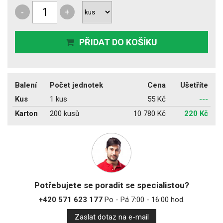
-
+
PŘIDAT DO KOŠÍKU
Balení
Počet jednotek
Cena
Ušetříte
Kus
1 kus
55 Kč
---
Karton
200 kusů
10 780 Kč
220 Kč
Potřebujete se poradit se specialistou?
+420 571 623 177
Po - Pá 7:00 - 16:00 hod.
Zaslat dotaz na e-mail