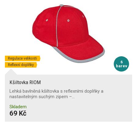
Regulace velikosti
6
Reflexní doplňky
barev
Kšiltovka RIOM
Lehká bavlněná kšiltovka s reflexními doplňky a
nastavitelným suchým zipem –…
Skladem
69 Kč