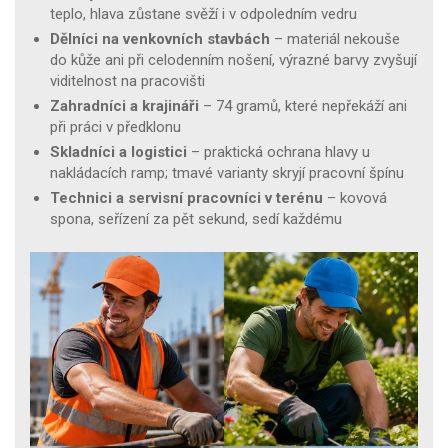
teplo, hlava zůstane svěží i v odpoledním vedru
Dělníci na venkovních stavbách
– materiál nekouše
do kůže ani při celodenním nošení, výrazné barvy zvyšují
viditelnost na pracovišti
Zahradníci a krajináři
– 74 gramů, které nepřekáží ani
při práci v předklonu
Skladníci a logistici
– praktická ochrana hlavy u
nakládacích ramp; tmavé varianty skryjí pracovní špínu
Technici a servisní pracovníci v terénu
– kovová
spona, seřízení za pět sekund, sedí každému