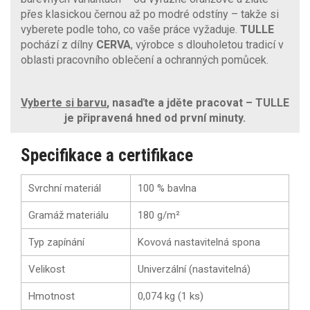
přes klasickou černou až po modré odstíny – takže si
vyberete podle toho, co vaše práce vyžaduje.
TULLE
pochází z dílny
CERVA
, výrobce s dlouholetou tradicí v
oblasti pracovního oblečení a ochranných pomůcek.
Vyberte si barvu
, nasaďte a jděte pracovat – TULLE
je připravená hned od první minuty.
Specifikace a certifikace
Svrchní materiál
100 % bavlna
Gramáž materiálu
180 g/m²
Typ zapínání
Kovová nastavitelná spona
Velikost
Univerzální (nastavitelná)
Hmotnost
0,074 kg (1 ks)