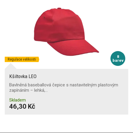
8
Regulace velikosti
barev
Kšiltovka LEO
Bavlněná baseballová čepice s nastavitelným plastovým
zapínáním – lehká,…
Skladem
46,30 Kč