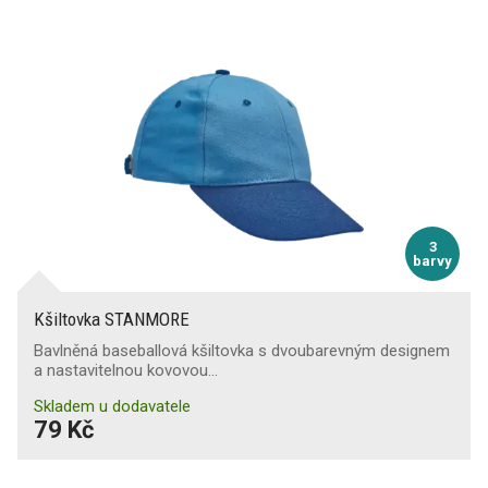
3
barvy
Kšiltovka STANMORE
Bavlněná baseballová kšiltovka s dvoubarevným designem
a nastavitelnou kovovou…
Skladem u dodavatele
79 Kč