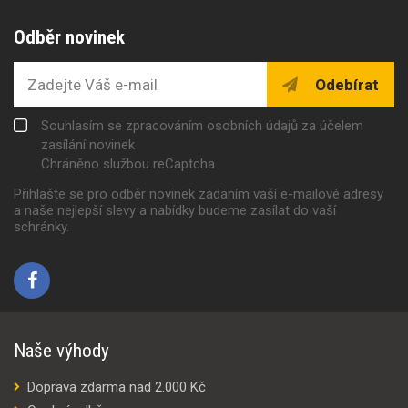
Odběr novinek
Odebírat
Souhlasím se zpracováním osobních údajů za účelem
zasílání novinek
Chráněno službou reCaptcha
Přihlašte se pro odběr novinek zadaním vaší e-mailové adresy
a naše nejlepší slevy a nabídky budeme zasílat do vaší
schránky.
Naše výhody
Doprava zdarma nad 2.000 Kč