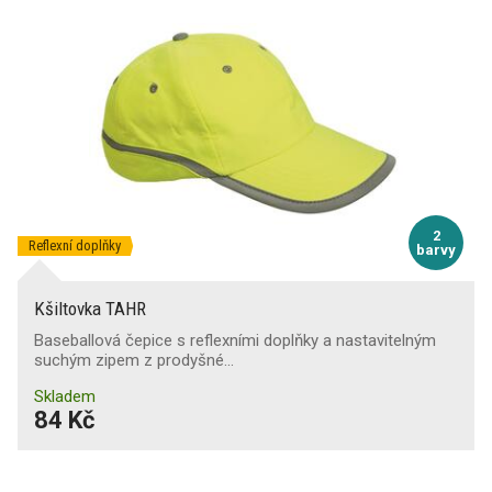
2
Reflexní doplňky
barvy
Kšiltovka TAHR
Baseballová čepice s reflexními doplňky a nastavitelným
suchým zipem z prodyšné…
Skladem
84 Kč