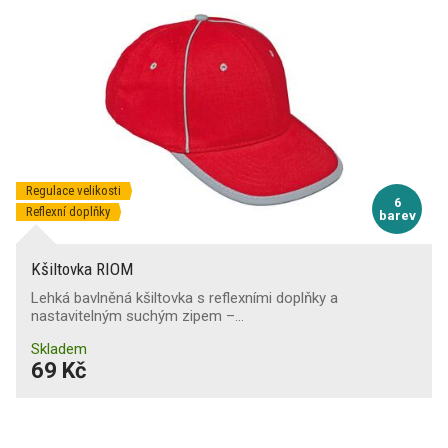
Regulace velikosti
6
Reflexní doplňky
barev
Kšiltovka RIOM
Lehká bavlněná kšiltovka s reflexními doplňky a
nastavitelným suchým zipem –…
Skladem
69 Kč