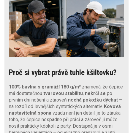
Proč si vybrat právě tuhle kšiltovku?
100% bavlna s gramáží 180 g/m²
znamená, že čepice
má dostatečnou
tvarovou stabilitu
,
nekrčí se
po
prvním dni nošení a zároveň
nechá pokožku
dýchat
–
na rozdíl od levnějších syntetických alternativ.
Kovová
nastavitelná spona
vzadu není jen detail: je to záruka
toho, že čepice nespadne při práci a zároveň ji může
nosit prakticky kdokoli z party. Dostupná je v osmi
barevných variantách – od výrazné oranžové a žluté