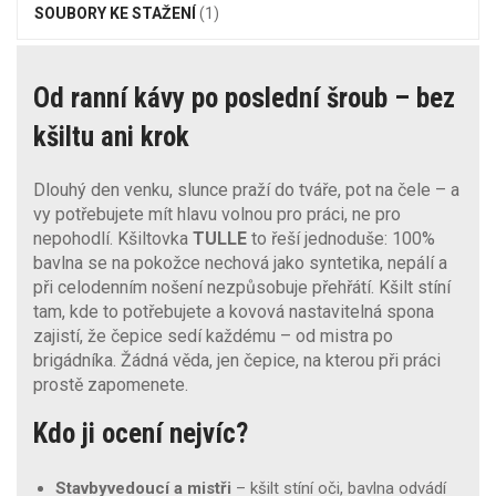
SOUBORY KE STAŽENÍ
(1)
Od ranní kávy po poslední šroub – bez
kšiltu ani krok
Dlouhý den venku, slunce praží do tváře, pot na čele – a
vy potřebujete mít hlavu volnou pro práci, ne pro
nepohodlí. Kšiltovka
TULLE
to řeší jednoduše: 100%
bavlna se na pokožce nechová jako syntetika, nepálí a
při celodenním nošení nezpůsobuje přehřátí. Kšilt stíní
tam, kde to potřebujete a kovová nastavitelná spona
zajistí, že čepice sedí každému – od mistra po
brigádníka. Žádná věda, jen čepice, na kterou při práci
prostě zapomenete.
Kdo ji ocení nejvíc?
Stavbyvedoucí a mistři
– kšilt stíní oči, bavlna odvádí