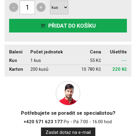
-
+
PŘIDAT DO KOŠÍKU
Balení
Počet jednotek
Cena
Ušetříte
Kus
1 kus
55 Kč
---
Karton
200 kusů
10 780 Kč
220 Kč
Potřebujete se poradit se specialistou?
+420 571 623 177
Po - Pá 7:00 - 16:00 hod.
Zaslat dotaz na e-mail