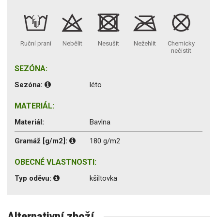
Ruční praní
Nebělit
Nesušit
Nežehlit
Chemicky
nečistit
SEZÓNA:
Sezóna:
léto
MATERIÁL:
Materiál:
Bavlna
Gramáž [g/m2]:
180 g/m2
OBECNÉ VLASTNOSTI:
Typ oděvu:
kšiltovka
Alternativní zboží