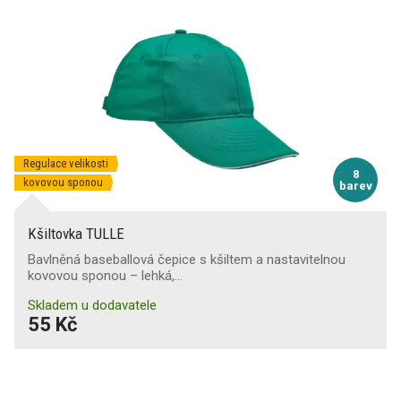
Regulace velikosti
8
kovovou sponou
barev
Kšiltovka TULLE
Bavlněná baseballová čepice s kšiltem a nastavitelnou
kovovou sponou – lehká,…
Skladem u dodavatele
55 Kč