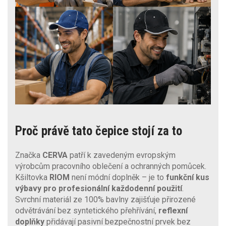
Proč právě tato čepice stojí za to
Značka
CERVA
patří k zavedeným evropským
výrobcům pracovního oblečení a ochranných pomůcek.
Kšiltovka
RIOM
není módní doplněk – je to
funkční
kus
výbavy pro profesionální každodenní použití
.
Svrchní materiál ze 100% bavlny zajišťuje přirozené
odvětrávání bez syntetického přehřívání,
reflexní
doplňky
přidávají pasivní bezpečnostní prvek bez