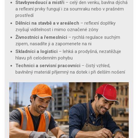
Stavbyvedoucí a mistři
– celý den venku, bavlna dýchá
a reflexní prvky fungují i za soumraku nebo v prašném
prostředí
Dělníci na stavbě a v areálech
– reflexní doplňky
zvyšují viditelnost i mimo označené zóny
Živnostníci a řemeslníci
– rychlá regulace suchým
zipem, nasadíte ji a zapomenete na ni
Skladníci a logistici
– lehká a prodyšná, nezatěžuje
hlavu při celodenním pohybu
Technici a servisní pracovníci
– čistý vzhled,
bavlněný materiál příjemný na dotek i při delším nošení