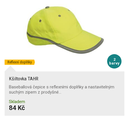
2
Reflexní doplňky
barvy
Kšiltovka TAHR
Baseballová čepice s reflexními doplňky a nastavitelným
suchým zipem z prodyšné…
Skladem
84 Kč