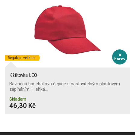
8
Regulace velikosti
barev
Kšiltovka LEO
Bavlněná baseballová čepice s nastavitelným plastovým
zapínáním – lehká,…
Skladem
46,30 Kč