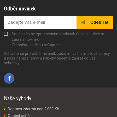
Odběr novinek
Odebírat
Souhlasím se zpracováním osobních údajů za účelem
zasílání novinek
Chráněno službou reCaptcha
Přihlašte se pro odběr novinek zadaním vaší e-mailové adresy
a naše nejlepší slevy a nabídky budeme zasílat do vaší
schránky.
Naše výhody
Doprava zdarma nad 2.000 Kč
Osobní odběr