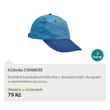
3
barvy
Kšiltovka STANMORE
Bavlněná baseballová kšiltovka s dvoubarevným designem
a nastavitelnou kovovou…
Skladem u dodavatele
79 Kč