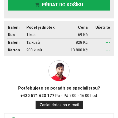
PŘIDAT DO KOŠÍKU
Balení
Počet jednotek
Cena
Ušetříte
Kus
1 kus
69 Kč
---
Balení
12 kusů
828 Kč
---
Karton
200 kusů
13 800 Kč
---
Potřebujete se poradit se specialistou?
+420 571 623 177
Po - Pá 7:00 - 16:00 hod.
Zaslat dotaz na e-mail